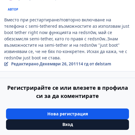
АВТОР
Вместо при рестартиране/повторно включване на
телефона с semi-tethered възможностите аз използвам just
boot tether right now функцията на redsn0w, май се
обезсмисля semi-tether, като го правя с redsn0w..Знам
възможностите на semi-tether и на redsn0w "just boot"
извинявам се, че не бях по-конкретен. Исках да кажа, че с
redsn0w just boot не става.
Редактирано
Декември 26, 2011
14 гд
от delstam
Регистрирайте се или влезете в профила
си за да коментирате
Нова регистрация
Вход