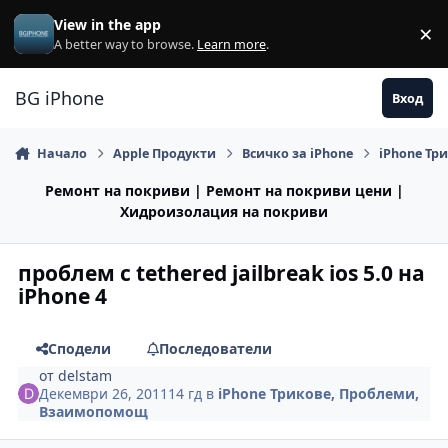
Премини към съдържанието
View in the app
×
Di
A better way to browse.
Learn more
.
BG iPhone
Вход
Начало
Apple Продукти
Всичко за iPhone
iPhone Тр
Ремонт на покриви | Ремонт на покриви цени |
Хидроизолация на покриви
проблем с tethered jailbreak ios 5.0 на
iPhone 4
Сподели
Последователи
от
delstam
Декември 26, 2011
14 гд
в
iPhone Трикове, Проблеми,
Взаимопомощ