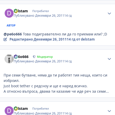
Author stats
delstam
Потребител
Публикувано
Декември 26, 2011
14 гд
АВТОР
@pe6o666
Това подигравателно ли да го приемам или? ;D
Редактирано
Декември 26, 2011
14 гд
от delstam
Author stats
Pe6o666
Модератор
Публикувано
Декември 26, 2011
14 гд
При семи бутване, няма да ти работят тия неща, които си
изброил.
Just boot tether с редсноу и ще е наред всичко.
А относно въпроса, двама ти казахме че иде реч за семи...
Author stats
delstam
Потребител
Публикувано
Декември 26, 2011
14 гд