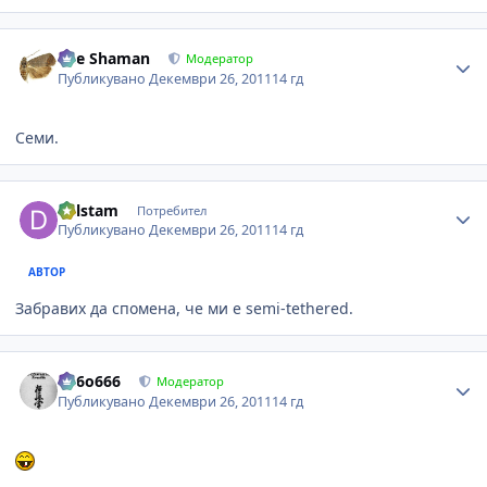
Author stats
The Shaman
Модератор
Публикувано
Декември 26, 2011
14 гд
Семи.
Author stats
delstam
Потребител
Публикувано
Декември 26, 2011
14 гд
АВТОР
Забравих да спомена, че ми е semi-tethered.
Author stats
Pe6o666
Модератор
Публикувано
Декември 26, 2011
14 гд