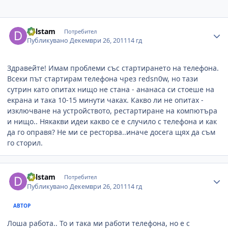
Author stats
delstam
Потребител
Публикувано
Декември 26, 2011
14 гд
Здравейте! Имам проблеми със стартирането на телефона.
Всеки път стартирам телефона чрез redsn0w, но тази
сутрин като опитах нищо не стана - ананаса си стоеше на
екрана и така 10-15 минути чаках. Какво ли не опитах -
изключване на устройството, рестартиране на компютъра
и нищо.. Някакви идеи какво се е случило с телефона и как
да го оправя? Не ми се ресторва..иначе досега щях да съм
го сторил.
Author stats
delstam
Потребител
Публикувано
Декември 26, 2011
14 гд
АВТОР
Лоша работа.. То и така ми работи телефона, но е с