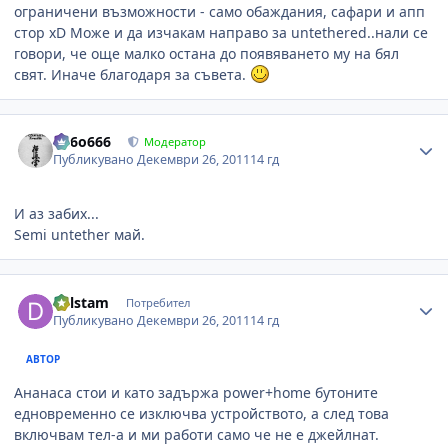
ограничени възможности - само обаждания, сафари и апп
стор xD Може и да изчакам направо за untethered..нали се
говори, че още малко остана до появяването му на бял
свят. Иначе благодаря за съвета.
Author stats
Pe6o666
Модератор
Публикувано
Декември 26, 2011
14 гд
И аз забих...
Semi untether май.
Author stats
delstam
Потребител
Публикувано
Декември 26, 2011
14 гд
АВТОР
Ананаса стои и като задържа power+home бутоните
едновременно се изключва устройството, а след това
включвам тел-а и ми работи само че не е джейлнат.