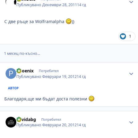
Публикувано
Декември 28, 2011
14 гд
С две ръце за Wolframalpha
))
1
1 месец по-късно...
Author stats
Phoenix
Потребител
Публикувано
Февруари 19, 2012
14 гд
АВТОР
Благодаря,ще ми бъдат доста полезни
Author stats
davidabg
Потребител
Публикувано
Февруари 20, 2012
14 гд