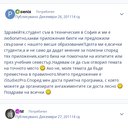
Author stats
Phoenix
Потребител
Публикувано
Декември 26, 2011
14 гд
Здравейте,студент съм в техническия в София и ми е
любопитно,какви приложения бихте ни предложили
свързани с нашето висше образование?Целта ми е,всички
студенти,а и не само да дадат мнение за полезни според
тях приложения,които биха ни помогнали на изпитите или
през учебния семестър.Надявам се да съм отворил темата
на точното място
Ако не, моля темата да бъде
преместена в правилното.Моето предложение е
iStudiezPro.Според мен доста приятна програмка, с която
можете да организирате ангажиментите си доста лесно
Поздрави на всички
Author stats
BSM
Потребител
Публикувано
Декември 27, 2011
14 гд