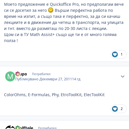
Моето предложение е Quickoffice Pro, но предполагам вече
си се досетил за него
Върши перфектна работа по
време на изпит, а също така е перфектно, за да си качиш
лекциите и в движение да четеш в транспорта, на улицата
и тнт. вместо да размяташ по 20-30 листа с лекции.
Щом си в ТУ Math Assist+ също ще ти е от много голяма
полза !
1
Author stats
mupo
Потребител
Публикувано
Декември 27, 2011
14 гд
ColorOhms, E-Formulas, Phy, EtroToolKit, ElecToolKit
2
Author stats
WolfDale
Потребител