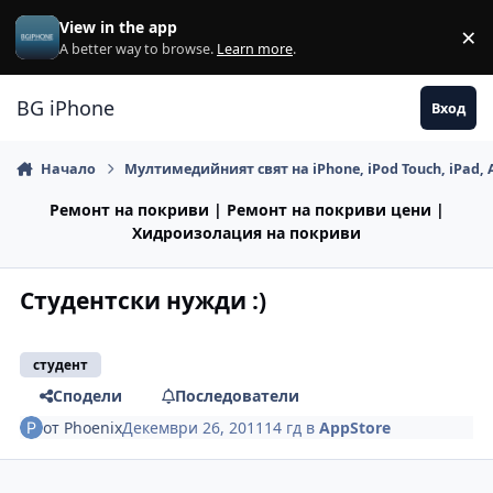
Премини към съдържанието
View in the app
×
Di
A better way to browse.
Learn more
.
BG iPhone
Вход
Начало
Мултимедийният свят на iPhone, iPod Touch, iPad, 
Ремонт на покриви | Ремонт на покриви цени |
Хидроизолация на покриви
Студентски нужди :)
студент
Сподели
Последователи
от
Phoenix
Декември 26, 2011
14 гд
в
AppStore