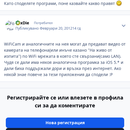
Като споделяте програми, поне казвайте какво правят
Author stats
FoxDie
Потребител
Публикувано
Февруари 20, 2012
14 гд
WiFiCam и аналогичните на нея могат да предават видео от
камерата на телефона(или инъче казано "На живо от
изпита") по WiFi мрежата в която сте свързани(само LAN).
Чудя се дали има някоя аналогична програмка за iOS 5.* и
дали биха поддържали дори и връзка през интернет. Ако
някой знае повече за тези приложения да сподели :Р
Регистрирайте се или влезете в профила
си за да коментирате
Нова регистрация