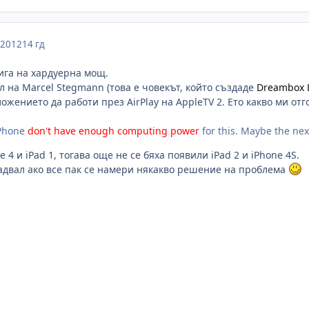
 2012
14 гд
ига на хардуерна мощ.
л на Marcel Stegmann (това е човекът, който създаде
Dreambox 
ожението да работи през AirPlay на AppleTV 2. Ето какво ми отг
iPhone
don't have enough computing power
for this. Maybe the nex
 4 и iPad 1, тогава още не се бяха появили iPad 2 и iPhone 4S.
 радвал ако все пак се намери някакво решение на проблема