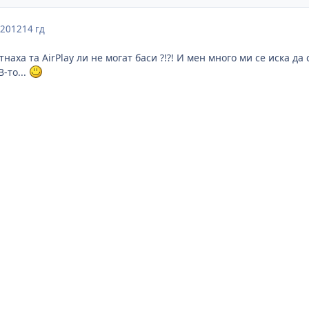
 2012
14 гд
ртнаха та AirPlay ли не могат баси ?!?! И мен много ми се иска да
-то...