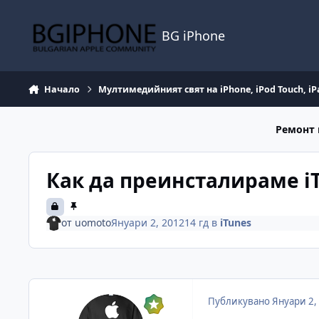
Премини към съдържанието
BG iPhone
Начало
Мултимедийният свят на iPhone, iPod Touch, iP
Ремонт 
Как да преинсталираме i
от
uomoto
Януари 2, 2012
14 гд
в
iTunes
Публикувано
Януари 2,