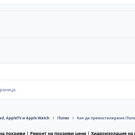
раница.
ad, AppleTV и Apple Watch
iTunes
Как да преинсталираме iTune
на покриви | Ремонт на покриви цени | Хидроизолация на