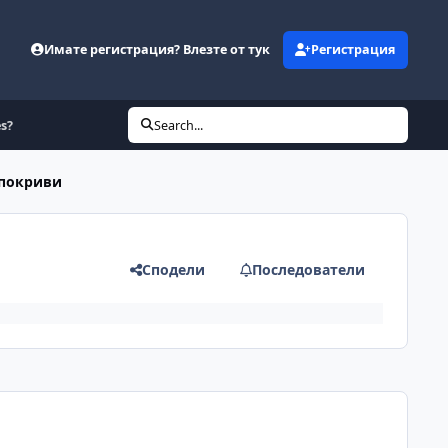
Имате регистрация? Влезте от тук
Регистрация
s?
Search...
 покриви
Сподели
Последователи