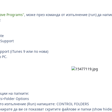
ove Programs"
, може през команда от изпълнение (run) да нап
:
ate
 Support
upport (iTunes 9 или по нова)
 PC.
пции на папките:
s>Folder Options
нюто изпълнение (Run) напишете: CONTROL FOLDERS
кирате да ви се показват скритите файлове и папки (show hiiden f