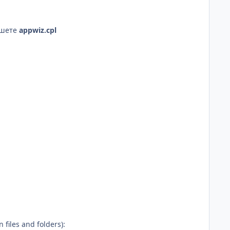
ишете
appwiz.cpl
iles and folders):