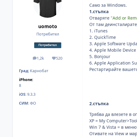
Само за Windows.
1.стъпка
Отваряте
"Add or Rem
От там деинсталирате
uomoto
1. iTunes
Потребител
2. QuickTime
3. Apple Software Upd
4. Apple Mobile Device
5. Bonjour
1,2k
520
мнения
Reputation
6. Apple Application S
Рестартирайте вашето
Град
:
Карнобат
iPhone:
8
iOS
:
9.3.3
2.стъпка
СИМ
:
ФО
Трябва да влезете в о
XP = My Computer>Tool
Win 7 & Vista = в ме
Отивате на View и мар