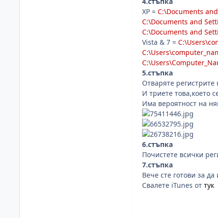
4.стъпка
XP =
C:\Documents and 
C:\Documents and Sett
C:\Documents and Setti
Vista & 7 =
C:\Users\c
C:\Users\computer_na
C:\Users\Computer_Na
5.стъпка
Отваряте регистрите 
И триете това,което с
Има вероятност на няк
6.стъпка
Почистете всички ре
7.стъпка
Вече сте готови за да
Свалете iTunes от
тук