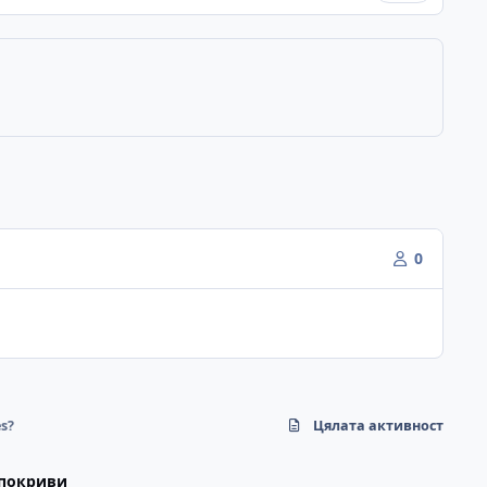
0
s?
Цялата активност
 покриви