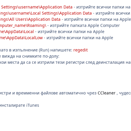
Settings\username\Application Data
- изтрийте всички папки на
ings\username\Local Settings\Application Data
- изтрийте всички
ngs\All Users\Application Data
- изтрийте всички папки на Apple
omputer_name\Roaming\
- изтрийте папката Apple Computer
me\AppData\Local
- изтрийте всички папки на Apple
me\AppData\LocalLow
- изтрийте всички папки на Apple
като в изпълнение (Run) напишете:
regedit
е вижда на снимките по-долу:
ои места да са се изтрили тези регистри след деинсталация на 
гистри и времменни файлове автоматично чрез
CCleaner
, чудес
 инсталирате iTunes