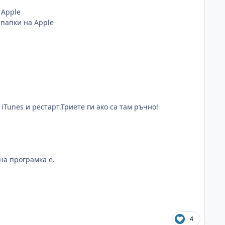
 Apple
 папки на Apple
iTunes и рестарт.Триете ги ако са там ръчно!
на програмка е.
4