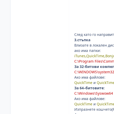
След като го направи
3.стъпка
Влизате в локален диск
ако има папки:
iTunes,QuickTime,Bonj
C:\Program Files\Comm
За 32-битови компют
C:\WINDOWS\system3
Ако има файлове:
QuickTime
и
QuickTim
За 64–битовите:
C:\Windows\Syswow64
Ако има файлове:
QuickTime
и
QuickTim
Изпразнете кошчето(R