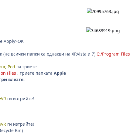
те Apply>OK
 (не всички папки са еднакви на XP,Vista и 7)
C:/Program Files
our,iPod
ги триете
on Files
, триете папката
Apple
ри влезте:
2
eVR
ги изтрийте!
eVR
ги изтрийте!
ecycle Bin)