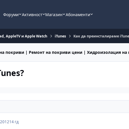
Форуми
Активност
Магазин
Абонаменти
ad, AppleTV и Apple Watch
iTunes
Как да преинсталираме iTune
на покриви | Ремонт на покриви цени | Хидроизолация на
Tunes?
 2012
14 гд