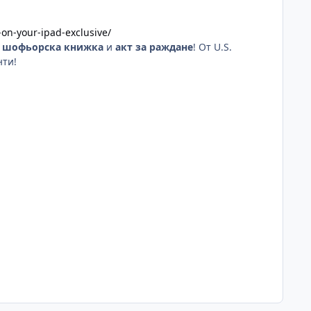
on-your-ipad-exclusive/
л
шофьорска книжка
и
акт за раждане
! От U.S.
нти!