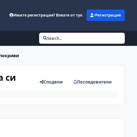
Имате регистрация? Влезте от тук
Регистрация
Search...
 покриви
а си
Сподели
Последователи