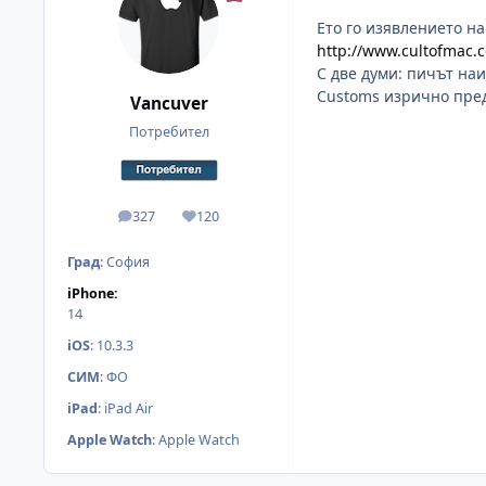
Ето го изявлението на
http://www.cultofmac.
С две думи: пичът наи
Customs изрично пред
Vancuver
Потребител
327
120
мнения
Reputation
Град
:
София
iPhone:
14
iOS
:
10.3.3
СИМ
:
ФО
iPad
:
iPad Air
Apple Watch
:
Apple Watch