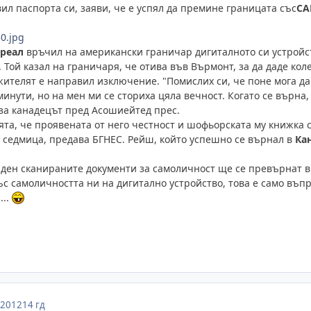
ил паспорта си, заяви, че е успял да премине границата със
С
реал
връчил на американски граничар дигиталното си устройств
 Той казал на граничаря, че отива във Върмонт, за да даде ко
ителят е направил изключение. "Помислих си, че поне мога да 
инути, но на мен ми се сториха цяла вечност. Когато се върна,
аза канадецът пред Асошиейтед прес.
та, че проявената от него честност и шофьорската му книжка с
седмица, предава БГНЕС. Рейш, който успешно се върнал в
Ка
н ден сканираните документи за самоличност ще се превърнат 
с самоличността ни на дигитално устройство, това е само въпр
...
 2012
14 гд