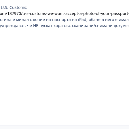
 U.S. Customs:
com/137970/u-s-customs-we-wont-accept-a-photo-of-your-passport-
стина е минал с копие на паспорта на iPad, обаче в него е има
упреждават, че НЕ пускат хора със сканирани/снимани докуме