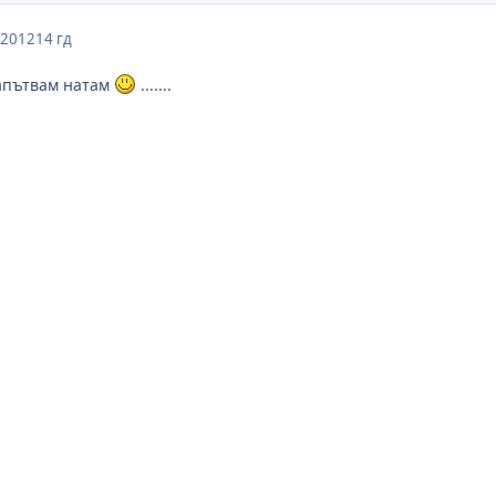
 2012
14 гд
запътвам натам
.......