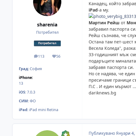
Канадец, който забрав
iPad
-а му.
Мартин Рейш
от
Мон
sharenia
забравил паспорта си.
Потребител
Рейш съзнава, че служ
Остана там пет-шест м
Весела Коледа", разк
33-годишният мъж смя
113
56
мнения
Reputation
подаръците миналата 
забравя паспорта си.
Град
:
София
Но се надява, че еди
iPhone:
пресичаме граници съ
13
П.С . И един мърмот ...
iOS
:
7.0.3
dariknews.bg
СИМ
:
ФО
iPad
:
iPad mini Retina
Публикувано
Януари 4,