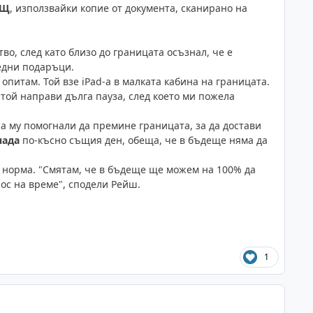
АЩ
, използвайки копие от документа, сканирано на
о, след като близо до границата осъзнал, че е
ледни подаръци.
опитам. Той взе iPad-а в малката кабина на границата.
 той направи дълга пауза, след което ми пожела
а му помогнали да премине границата, за да достави
нада
по-късно същия ден, обеща, че в бъдеще няма да
в норма. "Смятам, че в бъдеще ще можем на 100% да
ос на време", сподели Рейш.
1