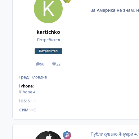
За Америка не знам, н
kartichko
Потребител
98
22
мнения
Reputation
Град
:
Пловдив
iPhone:
iPhone 4
iOS
:
5.1.1
СИМ
:
ФО
Публикувано
Януари 4,