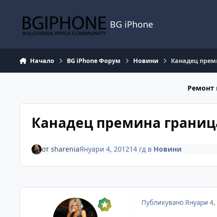
Премини към съдържанието
BG iPhone
Начало
BG iPhone Форум
Новини
Канадец преми
Ремонт 
Канадец премина границат
от
sharenia
Януари 4, 2012
14 гд
в
Новини
Публикувано
Януари 4,