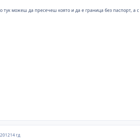
о тук можеш да пресечеш която и да е граница без паспорт, а с
 2012
14 гд