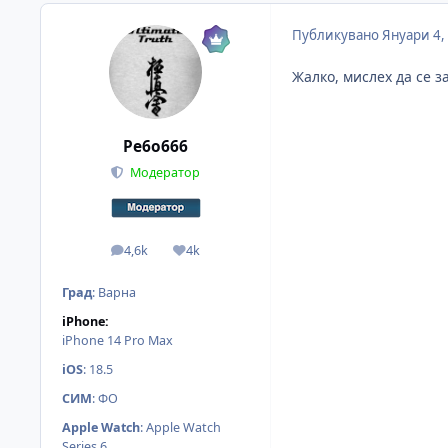
Публикувано
Януари 4,
Жалко, мислех да се 
Pe6o666
Модератор
4,6k
4k
мнения
Reputation
Град
:
Варна
iPhone:
iPhone 14 Pro Max
iOS
:
18.5
СИМ
:
ФО
Apple Watch
:
Apple Watch
Series 6