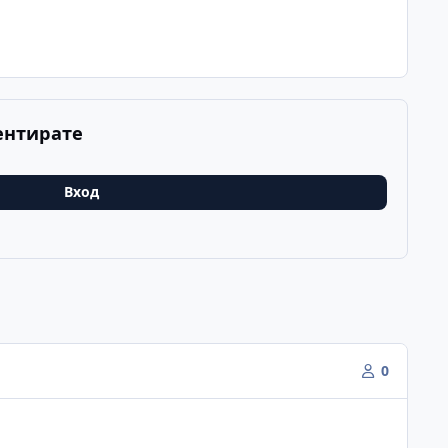
ентирате
Вход
0