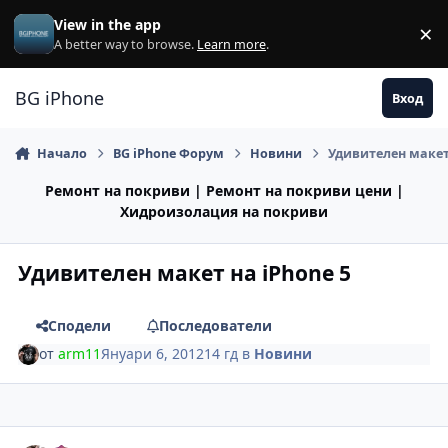
Премини към съдържанието
View in the app
×
Di
A better way to browse.
Learn more
.
BG iPhone
Вход
Начало
BG iPhone Форум
Новини
Удивителен макет
Ремонт на покриви | Ремонт на покриви цени |
Хидроизолация на покриви
Удивителен макет на iPhone 5
Сподели
Последователи
от
arm11
Януари 6, 2012
14 гд
в
Новини
Author stats