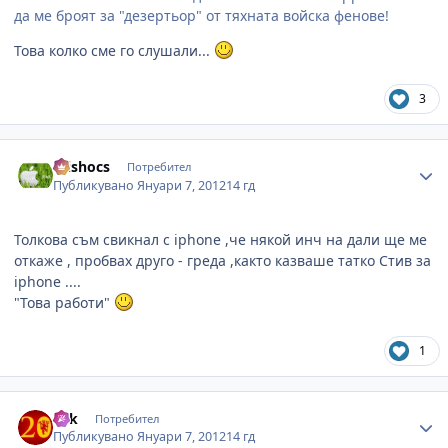
да ме броят за "дезертьор" от тяхната войска фенове!
Това колко сме го слушали...
3
Author stats
mishocs
Потребител
Публикувано
Януари 7, 2012
14 гд
Толкова съм свикнал с iphone ,че някой инч на дали ще ме
откаже , пробвах друго - греда ,както казваше татко Стив за
iphone ....
"Това работи"
1
Author stats
eek
Потребител
Публикувано
Януари 7, 2012
14 гд