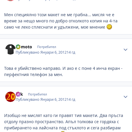
Мен специялно този макет не ме грабна... мисля че е
време за нещо много по добро отколкото копия на 4-та
само че леко сплеснати и удължени, мое мнение
Author stats
uomoto
Потребител
Публикувано
Януари 6, 2012
14 гд
Това е убийствено направо. И ако е с поне 4 инча екран -
перфектния телефон за мен.
Author stats
eek
Потребител
Публикувано
Януари 6, 2012
14 гд
Изобщо не мислят като ги правят тия макети. Два пръста
отдолу празно пространство. Апъл толкова се гордяха с
прибирането на лайсната под стъклото и сега разбирам