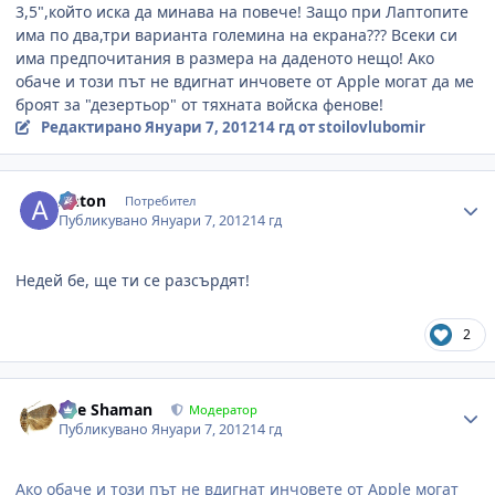
3,5",който иска да минава на повече! Защо при Лаптопите
има по два,три варианта големина на екрана??? Всеки си
има предпочитания в размера на даденото нещо! Ако
обаче и този път не вдигнат инчовете от Apple могат да ме
броят за "дезертьор" от тяхната войска фенове!
Редактирано
Януари 7, 2012
14 гд
от stoilovlubomir
Author stats
Anton
Потребител
Публикувано
Януари 7, 2012
14 гд
Недей бе, ще ти се разсърдят!
2
Author stats
The Shaman
Модератор
Публикувано
Януари 7, 2012
14 гд
Ако обаче и този път не вдигнат инчовете от Apple могат