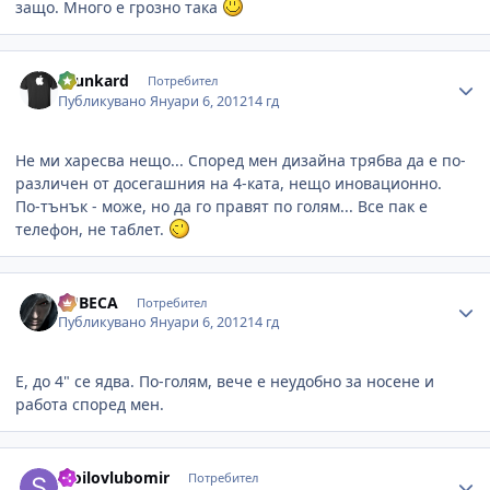
защо. Много е грозно така
Author stats
drunkard
Потребител
Публикувано
Януари 6, 2012
14 гд
Не ми харесва нещо... Според мен дизайна трябва да е по-
различен от досегашния на 4-ката, нещо иновационно.
По-тънък - може, но да го правят по голям... Все пак е
телефон, не таблет.
Author stats
LUBECA
Потребител
Публикувано
Януари 6, 2012
14 гд
Е, до 4" се ядва. По-голям, вече е неудобно за носене и
работа според мен.
Author stats
stoilovlubomir
Потребител