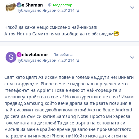
The Shaman
Модератор
Публикувано
Януари 6, 2012
14 гд
Някой да каже нещо смислено най-накрая!
А тоя Нот на Самито няма въобще да го обсъждам
Author stats
stoilovlubomir
Потребител
Публикувано
Януари 7, 2012
14 гд
Свят като цвят! Аз искам повече големина,други не! Винаги
съм твърдял,че iPhone вече е надраснал определението
"телефонът на Apple" ! Това е едно от най-горещите и
желани устройства в света! Но конкурентите не спят! Имам
предвид Samsung,който вече драпа за първата позиция в
най-високият клас джобни компютри! Ако не беше Android
до сега да съм си купил Samsung Note! Просто ми харесва
големината на дисплея! Та да се върна на основната си
мисъл! За мен е крайно време да започне производството
на различни инчове iPhone-ни! Който иска да си стои на