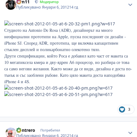
arm11
Модератор
Публикувано
Януари 6, 2012
14 гд
Студиото на Antonio De Rosa (ADR), дизайнерът на много
неофициални прототипи на Apple, пусна последният си дизайн -
iPhone SJ. Според ADR, прототипа, ще включва капацитивен
стъклен дисплей и поликарбонатно олекотено тяло.
Други спецификации, който Роса е добавил като част от макета са
10 мегапиксела кмера и дву-ядрен А6 процесор, но разбира се това
са само негови желания. Както може да се види, дизайна е доста по-
тънък и със заоблени ръбове. Като цяло макета доста наподобява
iPhone 4 и 4S.
3
Author stats
Kontrero
Потребител
Публикувано
Януари 6, 2012
14 гд