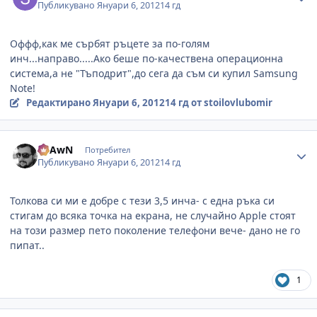
Публикувано
Януари 6, 2012
14 гд
Оффф,как ме сърбят ръцете за по-голям
инч...направо.....Ако беше по-качествена операционна
система,а не "Тъподрит",до сега да съм си купил Samsung
Note!
Редактирано
Януари 6, 2012
14 гд
от stoilovlubomir
Author stats
SpAwN
Потребител
Публикувано
Януари 6, 2012
14 гд
Толкова си ми е добре с тези 3,5 инча- с една ръка си
стигам до всяка точка на екрана, не случайно Apple стоят
на този размер пето поколение телефони вече- дано не го
пипат..
1
Author stats