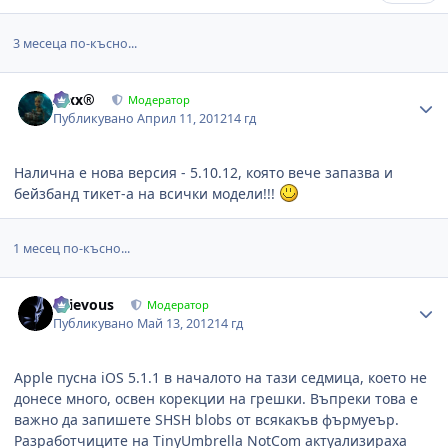
3 месеца по-късно...
Author stats
Alxx®
Модератор
Публикувано
Април 11, 2012
14 гд
Налична е нова версия - 5.10.12, която вече запазва и
бейзбанд тикет-а на всички модели!!!
1 месец по-късно...
Author stats
Grievous
Модератор
Публикувано
Май 13, 2012
14 гд
Apple пусна iOS 5.1.1 в началото на тази седмица, което не
донесе много, освен корекции на грешки. Въпреки това е
важно да запишете SHSH blobs от всякакъв фърмуеър.
Разработчиците на TinyUmbrella NotCom актуализираха