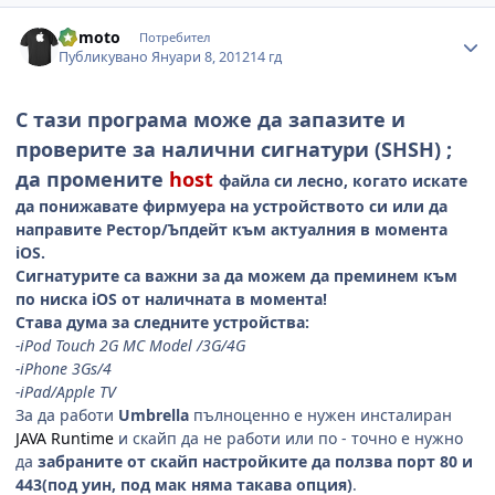
Author stats
uomoto
Потребител
Публикувано
Януари 8, 2012
14 гд
С тази програма може да запазите и
проверите за налични сигнатури (SHSH) ;
да промените
host
файла си лесно, когато искате
да понижавате фирмуера на устройството си или да
направите Рестор/Ъпдейт към актуалния в момента
iOS.
Сигнатурите са важни за да можем да преминем към
по ниска iOS от наличната в момента!
Става дума за следните устройства:
-iPod Touch 2G MC Model /3G/4G
-iPhone 3Gs/4
-iPad/Apple TV
За да работи
Umbrella
пълноценно е нужен инсталиран
JAVA Runtime
и скайп да не работи или по - точно е нужно
да
забраните от скайп настройките да ползва порт 80 и
443(под уин, под мак няма такава опция)
.