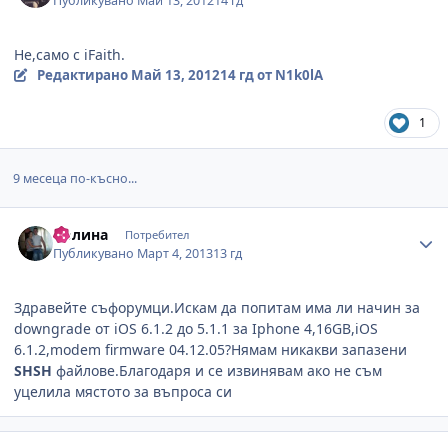
Публикувано
Май 13, 2012
14 гд
Не,само с iFaith.
Редактирано
Май 13, 2012
14 гд
от N1k0lA
1
9 месеца по-късно...
Author stats
Полина
Потребител
Публикувано
Март 4, 2013
13 гд
Здравейте съфорумци.Искам да попитам има ли начин за
downgrade от iOS 6.1.2 до 5.1.1 за Iphone 4,16GB,iOS
6.1.2,modem firmware 04.12.05?Нямам никакви запазени
SHSH
файлове.Благодаря и се извинявам ако не съм
уцелила мястото за въпроса си
Author stats