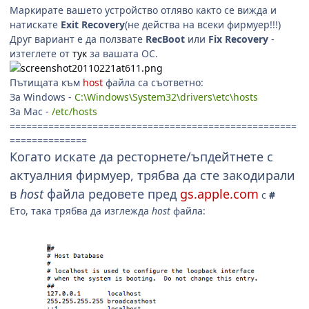
Маркирате вашето устройство отляво както се вижда и
натискате
Exit Recovery
(не действа на всеки фирмуер!!!)
Друг вариант е да ползвате
RecBoot
или
Fix Recovery
-
изтеглете от
тук
за вашата ОС.
Пътищата към
host
файла са съответно:
За Windows -
C:\Windows\System32\drivers\etc\hosts
За Mac -
/etc/hosts
====================================================
==============
Когато искате да ресторнете/ъпдейтнете с
актуалния фирмуер, трябва да сте закодирали
в
host
файла редовете пред
gs.apple.com
с
#
Ето, така трябва да изглежда
host
файла: