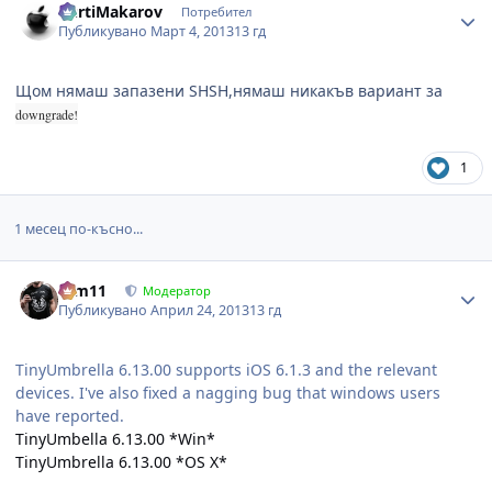
KurtiMakarov
Потребител
Публикувано
Март 4, 2013
13 гд
Щом нямаш запазени SHSH,нямаш никакъв вариант за
downgrade!
1
1 месец по-късно...
Author stats
arm11
Модератор
Публикувано
Април 24, 2013
13 гд
TinyUmbrella 6.13.00 supports iOS 6.1.3 and the relevant
devices. I've also fixed a nagging bug that windows users
have reported.
TinyUmbella 6.13.00 *Win*
TinyUmbrella 6.13.00 *OS X*