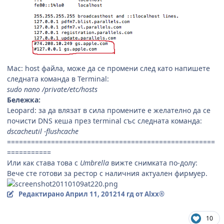
Mac: host файла, може да се промени след като напишете
следнатa команда в Terminal:
sudo nano /private/etc/hosts
Бележка:
Leopard: за да влязат в сила промените е желателно да се
почисти DNS кеша през terminal със следната команда:
dscacheutil -flushcache
====================================================
===========
Или как става това с
Umbrella
вижте снимката по-долу:
Вече сте готови за рестор с наличния актуален фирмуер.
Редактирано
Април 11, 2012
14 гд
от Alxx®
10