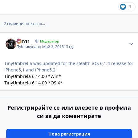
1
2 седмици по-късно...
Author stats
arm11
Модератор
Публикувано
Май 3, 2013
13 гд
TinyUmbrella was updated for the stealth iOS 6.1.4 release for
iPhone5,1 and iPhone5,2.
TinyUmbrela 6.14.00 *Win*
TinyUmbrela 6.14.00 *OS X*
Регистрирайте се или влезете в профила
си за да коментирате
Нова регистрация