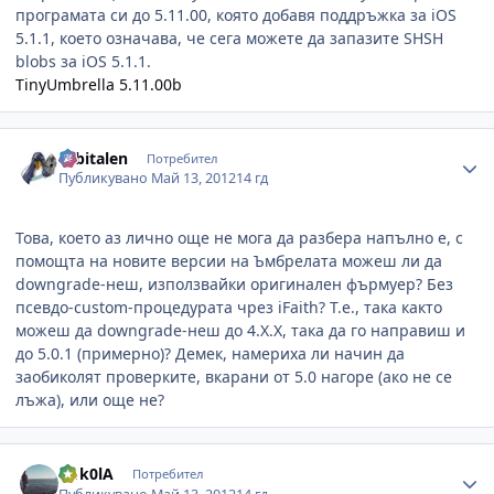
програмата си до 5.11.00, която добавя поддръжка за iOS
5.1.1, което означава, че сега можете да запазите SHSH
blobs за iOS 5.1.1.
TinyUmbrella 5.11.00b
Author stats
orbitalen
Потребител
Публикувано
Май 13, 2012
14 гд
Това, което аз лично още не мога да разбера напълно е, с
помощта на новите версии на Ъмбрелата можеш ли да
downgrade-неш, използвайки оригинален фърмуер? Без
псевдо-custom-процедурата чрез iFaith? Т.е., така както
можеш да downgrade-неш до 4.Х.Х, така да го направиш и
до 5.0.1 (примерно)? Демек, намериха ли начин да
заобиколят проверките, вкарани от 5.0 нагоре (ако не се
лъжа), или още не?
Author stats
N1k0lA
Потребител