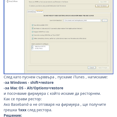
След като пуснем сърввъра , пускаме iTunes , натискаме:
-за Windows - shift+restore
-за Mac OS - Alt/Options+restore
и посочваме фирмуера с който искаме да ресторнем.
Как се прави рестор:
Ако Baseband-а не отговаря на фирмуера , ще получите
грешка
1ххх
след рестора.
Решение: