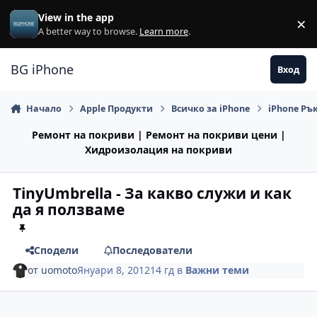
Премини към съдържанието
View in the app
×
Di
A better way to browse.
Learn more
.
BG iPhone
Вход
Начало
Apple Продукти
Всичко за iPhone
iPhone Ръ
Ремонт на покриви | Ремонт на покриви цени |
Хидроизолация на покриви
TinyUmbrella - За какво служи и как
да я ползваме
Сподели
Последователи
от
uomoto
Януари 8, 2012
14 гд
в
Важни теми