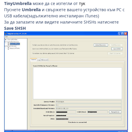
TinyUmbrella
може да се изтегли от
тук
Пуснете
Umbrella
и свържете вашето устройство към PC с
USB кабела(задължително инсталиран iTunes)
За да запазите или видите наличните SHSHs натиснете
Save SHSH