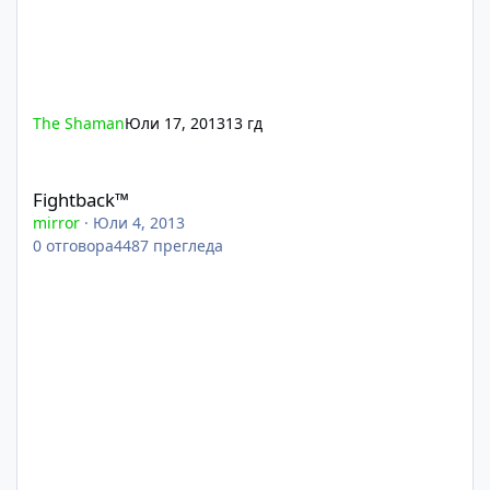
The Shaman
Юли 17, 2013
13 гд
Fightback™
Fightback™
mirror
·
Юли 4, 2013
0
отговора
4487
прегледа