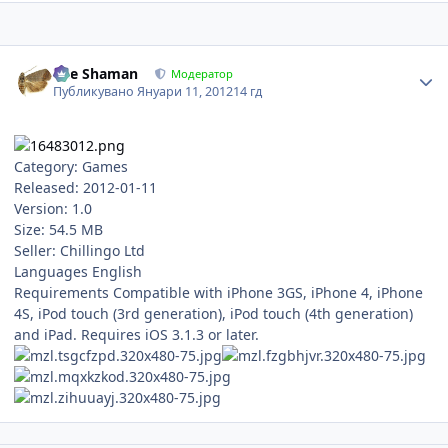
Author stats
The Shaman
Модератор
Публикувано
Януари 11, 2012
14 гд
Category: Games
Released: 2012-01-11
Version: 1.0
Size: 54.5 MB
Seller: Chillingo Ltd
Languages English
Requirements Compatible with iPhone 3GS, iPhone 4, iPhone
4S, iPod touch (3rd generation), iPod touch (4th generation)
and iPad. Requires iOS 3.1.3 or later.