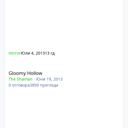
mirror
Юли 4, 2013
13 гд
Gloomy Hollow
Gloomy Hollow
The Shaman
·
Юни 19, 2013
0
отговора
3899
прегледа