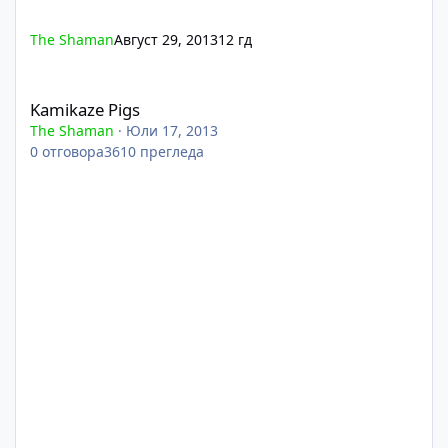
The Shaman
Август 29, 2013
12 гд
Kamikaze Pigs
Kamikaze Pigs
The Shaman
·
Юли 17, 2013
0
отговора
3610
прегледа