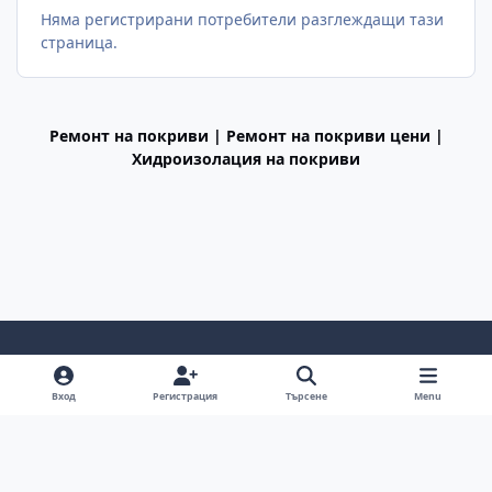
Няма регистрирани потребители разглеждащи тази
страница.
Ремонт на покриви | Ремонт на покриви цени |
Хидроизолация на покриви
Light Mode
Dark Mode
System Preference
f
Вход
Регистрация
Търсене
Menu
a
Декларация за поверителност
Cookies
c
BGiPhone © 2009 - 2026
Powered by
Invision Community
e