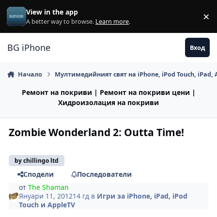
Премини към съдържанието
View in the app
×
Di
A better way to browse.
Learn more
.
BG iPhone
Вход
Начало
Мултимедийният свят на iPhone, iPod Touch, iPad, 
Ремонт на покриви | Ремонт на покриви цени |
Хидроизолация на покриви
Zombie Wonderland 2: Outta Time!
by chillingo ltd
Сподели
Последователи
от
The Shaman
Януари 11, 2012
14 гд
в
Игри за iPhone, iPad, iPod
Touch и AppleTV