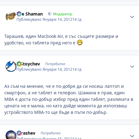
Author stats
The Shaman
Модератор
Публикувано
Януари 14, 2012
14 гд
Тарашев, един Macbook Air, е със същите размери и
удобство, но таблета пред него е
Author stats
R.Stoychev
Потребител
Публикувано
Януари 14, 2012
14 гд
Аз съм на мнение, че е по-добре да си носиш лаптоп и
смартфон, а не таблет и телефон. Шамана е прав, един
MBA е доста по-добър избор пред един таблет, разликата в
цената не е малка, но като дойде момента да използваш
устройството MBA-то ще бъде в пъти по-добър.
Author stats
Tarashev
Потребител
Публикувано
Януари 15, 2012
14 гд