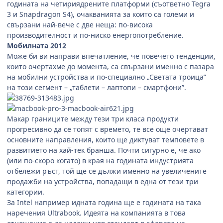
годината на четириядрените платформи (съответно Tegra
3 и Snapdragon S4), очакванията за които са големи и
свързани най-вече с две неща: по-висока
производителност и по-ниско енергопотребление.
Мобилната 2012
Може би ви направи впечатление, че повечето тенденции,
които очертахме до момента, са свързани именно с пазара
на мобилни устройства и по-специално „Светата троица”
на този сегмент – „таблети – лаптопи – смартфони”.
Макар границите между тези три класа продукти
прогресивно да се топят с времето, те все още очертават
основните направления, които ще диктуват темповете в
развитието на хай-тек бранша. Почти сигурно е, че ако
(или по-скоро когато) в края на годината индустрията
отбележи ръст, той ще се дължи именно на увеличените
продажби на устройства, попадащи в една от тези три
категории.
За Intel например идната година ще е годината на така
наречения Ultrabook. Идеята на компанията в това