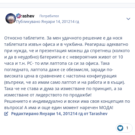
Author stats
Tarashev
Потребител
Публикувано
Януари 14, 2012
14 гд
Относно таблетите. За мен удачното решение е да нося
таблетката извън офиса и в чужбина. Реагираш адекватно
при нужда, че и презентация можеш да спретнеш (колкото
и да в неудобно) батерията е с невероятния живот от 10
часа и т.н. РС- то или лаптопа са си за офиса. Така
погледнато, лаптопа даже се обезмисля, заради по-
високата цена в сравнение с настолна конфигурация
(въпреки, че аз имам само лаптоп и на работа и в къщи).
Така че не става и дума за изместване по принцип, а за
изместване от лидерството по продажби!
Решението е индивидуално и всеки има своя концепция по
въпроса! А има и още един момент наречен МОДА!
Редактирано
Януари 14, 2012
14 гд
от Tarashev
1