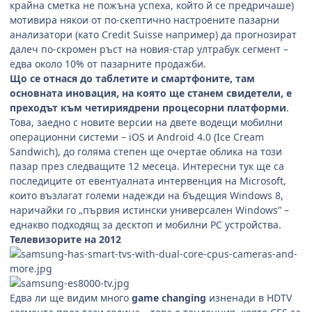
крайна сметка не пожъна успеха, който й се предричаше)
мотивира някои от по-скептично настроените пазарни
анализатори (като Credit Suisse например) да прогнозират
далеч по-скромен ръст на новия-стар ултрабук сегмент –
едва около 10% от пазарните продажби.
Що се отнася до таблетите и смартфоните, там
основната иновация, на която ще станем свидетели, е
преходът към четириядрени процесорни платформи
.
Това, заедно с новите версии на двете водещи мобилни
операционни системи – iOS и Android 4.0 (Ice Cream
Sandwich), до голяма степен ще очертае облика на този
пазар през следващите 12 месеца. Интересни тук ще са
последиците от евентуалната интервенция на Microsoft,
които възлагат големи надежди на бъдещия Windows 8,
наричайки го „първия истински универсален Windows” –
еднакво подходящ за десктоп и мобилни РС устройства.
Телевизорите на 2012
Едва ли ще видим много
game changing
изненади в HDTV