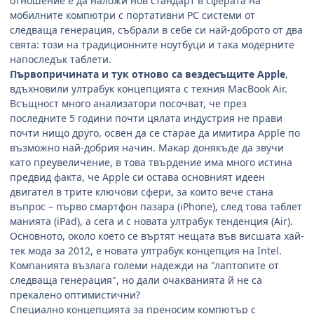
отношение е да наложи нов стандарт в сферата на
мобилните компютри с портативни РС системи от
следваща генерация, събрали в себе си най-доброто от два
свята: този на традиционните ноутбуци и така модерните
напоследък таблети.
Първопричината и тук отново са вездесъщите Apple
,
вдъхновили ултрабук концепцията с техния MacBook Air.
Всъщност много анализатори посочват, че през
последните 5 години почти цялата индустрия не прави
почти нищо друго, освен да се старае да имитира Apple по
възможно най-добрия начин. Макар донякъде да звучи
като преувеличение, в това твърдение има много истина
предвид факта, че Apple си остава основният идеен
двигател в трите ключови сфери, за които вече стана
въпрос – първо смартфон пазара (iPhone), след това таблет
манията (iPad), a сега и с новата ултрабук тенденция (Air).
Основното, около което се въртят нещата във висшата хай-
тек мода за 2012, е новата ултрабук концепция на Intel.
Компанията възлага големи надежди на "лаптопите от
следваща генерация", но дали очакванията й не са
прекалено оптимистични?
Специално концепцията за преносим компютър с