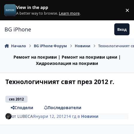
Премини към съдържанието
View in the app
×
Di
A better way to browse.
Learn more
.
BG iPhone
Вход
Начало
BG iPhone Форум
Новини
Технологичният св
Ремонт на покриви | Ремонт на покриви цени |
Хидроизолация на покриви
Технологичният свят през 2012 г.
ces 2012
Сподели
Последователи
от
LUBECA
Януари 12, 2012
14 гд
в
Новини