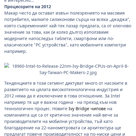
е интересно...
Процесорите на 2012
Макар често да остават извън полезрението на масовия
потребител, малките силиконови сърца на всяка „джаджа”,
която съвременният хай-тек пазар предлага, са от ключово
значение за това, как (и колко дълго) използваме
модерните напоследък таблети, смартфони или по-
класическите "РС устройства", като мобилните компютри
например.
Тенденциите в този сегмент диктуват много от насоките в
развитието на цялата високотехнологична индустрия и
2012 няма да е изключение в това отношение. За Intel
например тя ще е важна година - на преход към нов
технологичен процес. Новите
Ivy Bridge чипове
на
компанията ще са от критично значение най-вече за
производителите на мобилни устройства, тъй като
благодарение на 22-нанометровата си архитектура ще
предлагат повече производителност на по-ниски цени и