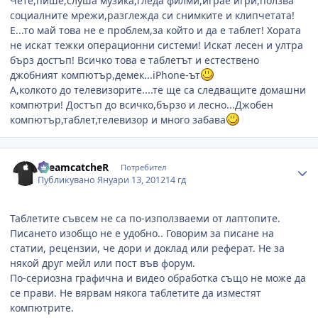
Чете,пише,слуша музика,гледа филми,играе игри,ползва
социалните мрежи,разглежда си снимките и клипчетата!
Е...то май това не е проблем,за който и да е таблет! Хората
не искат тежки операционни системи! Искат лесен и ултра
бърз достъп! Всичко това е таблетът и естествено
джобният компютър,демек...iPhone-ът
А,колкото до телевизорите....те ще са следващите домашни
компютри! Достъп до всичко,бързо и лесно...Джобен
компютър,таблет,телевизор и много забава
Author stats
DreamcatcheR
Потребител
Публикувано
Януари 13, 2012
14 гд
Таблетите съвсем не са по-използваеми от лаптопите.
Писането изобщо не е удобно.. Говорим за писане на
статии, рецензии, че дори и доклад или реферат. Не за
някой друг мейл или пост във форум.
По-сериозна графична и видео обработка също не може да
се прави. Не вярвам някога таблетите да изместят
компютрите.