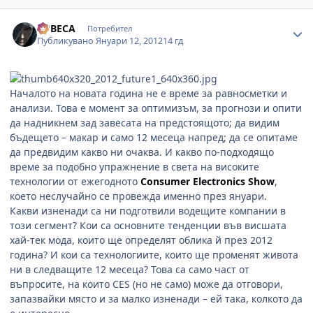
Author stats
LUBECA
Потребител
Публикувано
Януари 12, 2012
14 гд
Началото на новата година не е време за равносметки и
анализи. Това е момент за оптимизъм, за прогнози и опити
да надникнем зад завесата на предстоящото; да видим
бъдещето – макар и само 12 месеца напред; да се опитаме
да предвидим какво ни очаква. И какво по-подходящо
време за подобно упражнение в света на високите
технологии от ежегодното
Consumer Electronics Show
,
което неслучайно се провежда именно през януари.
Какви изненади са ни подготвили водещите компании в
този сегмент? Кои са основните тенденции във висшата
хай-тек мода, които ще определят облика й през 2012
година? И кои са технологиите, които ще променят живота
ни в следващите 12 месеца? Това са само част от
въпросите, на които CES (но не само) може да отговори,
запазвайки място и за малко изненади – ей така, колкото да