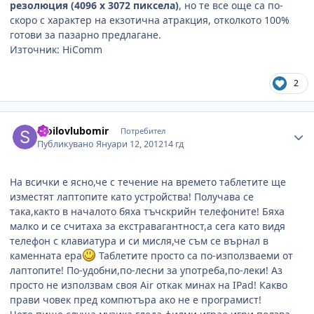
резолюция (4096 х 3072 пиксела)
, но те все още са по-
скоро с характер на екзотична атракция, отколкото 100%
готови за пазарно предлагане.
Източник: HiComm
2
Author stats
stoilovlubomir
Потребител
Публикувано
Януари 12, 2012
14 гд
На всички е ясно,че с течение на времето таблетите ще
изместят лаптопите като устройства! Получава се
така,както в началото бяха тъчскрийн телефоните! Бяха
малко и се считаха за екстравагантност,а сега като видя
телефон с клавиатура и си мисля,че съм се върнал в
каменната ера
Таблетите просто са по-използваеми от
лаптопите! По-удобни,по-лесни за употреба,по-леки! Аз
просто не използвам своя Air откак минах на IPad! Какво
прави човек пред компютъра ако не е програмист!