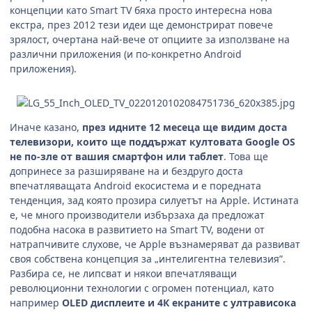
концепции като Smart TV бяха просто интересна нова
екстра, през 2012 тези идеи ще демонстрират повече
зрялост, очертана най-вече от опциите за използване на
различни приложения (и по-конкретно Android
приложения).
Иначе казано,
през идните 12 месеца ще видим доста
телевизори, които ще поддържат култовата Google OS
не по-зле от вашия смартфон или таблет
. Това ще
допринесе за разширяване на и бездруго доста
впечатляващата Android екосистема и е поредната
тенденция, зад която прозира силуетът на Apple. Истината
е, че много производители избързаха да предложат
подобна насока в развитието на Smart TV, водени от
натрапчивите слухове, че Apple възнамеряват да развиват
своя собствена концепция за „интелигентна телевизия”.
Разбира се, не липсват и някои впечатляващи
революционни технологии с огромен потенциал, като
например
OLED дисплеите и 4К екраните с ултрависока