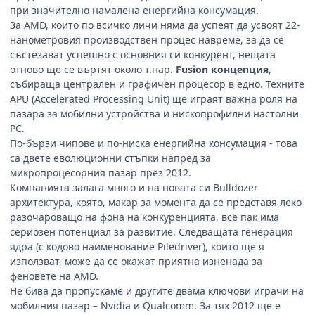
при значително намалена енергийна консумация.
За AMD, които по всичко личи няма да успеят да усвоят 22-
нанометровия производствен процес навреме, за да се
състезават успешно с основния си конкурент, нещата
отново ще се въртят около т.нар.
Fusion концепция
,
събираща централен и графичен процесор в едно. Техните
APU (Accelerated Processing Unit) ще играят важна роля на
пазара за мобилни устройства и нископрофилни настолни
РС.
По-бързи чипове и по-ниска енергийна консумация - това
са двете еволюционни стъпки напред за
микропроцесорния пазар през 2012.
Компанията залага много и на новата си Bulldozer
архитектура, която, макар за момента да се представя леко
разочароващо на фона на конкуренцията, все пак има
сериозен потенциал за развитие. Следващата генерация
ядра (с кодово наименование Piledriver), които ще я
използват, може да се окажат приятна изненада за
феновете на AMD.
Не бива да пропускаме и другите двама ключови играчи на
мобилния пазар – Nvidia и Qualcomm. За тях 2012 ще е