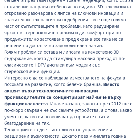
сегмента през тази година – това е тенденция, която CES за
съжаление направи особено ясно видима. 3D телевизията
откровено разочарова с липса на ключови иновации и
значителни технологични подобрения – все още голяма
част от съпътстващите я проблеми, като редуцирана
яркост в стереоскопичен режим и дискомфорт при по
продължително застояване пред екрана все така не са
решени по достатъчно задоволителен начин.
Голям проблем си остава и липсата на качествено 3D
съдържание, което да стимулира масовия преход от по-
класическите HDTV дисплеи към модели със
стереоскопични функции.
Интересно е да се наблюдава изместването на фокуса в
посоката на развитие, която бележи бранша.
Вместо
акцент върху технологичните иновации
производителите се концентрират най-вече върху
функционалността
. Иначе казано, залогът през 2012 ще е
по-скоро свързан не със самите устройства, а с това, какво
умеят те, какво ви позволяват да правите с тях и
благодарение на тях.
Тенденциите са две – интелигентно управление и
разширени възможности. Докато през миналата година