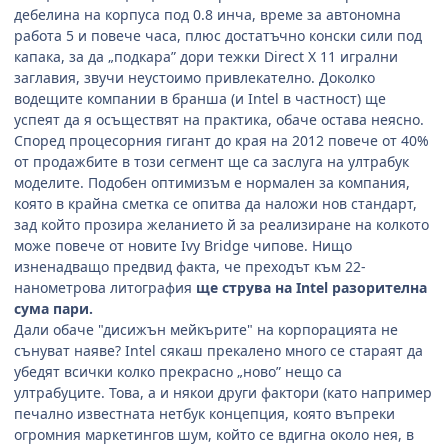
дебелина на корпуса под 0.8 инча, време за автономна
работа 5 и повече часа, плюс достатъчно конски сили под
капака, за да „подкара” дори тежки Direct X 11 игрални
заглавия, звучи неустоимо привлекателно. Доколко
водещите компании в бранша (и Intel в частност) ще
успеят да я осъществят на практика, обаче остава неясно.
Според процесорния гигант до края на 2012 повече от 40%
от продажбите в този сегмент ще са заслуга на ултрабук
моделите. Подобен оптимизъм е нормален за компания,
която в крайна сметка се опитва да наложи нов стандарт,
зад който прозира желанието й за реализиране на колкото
може повече от новите Ivy Bridge чипове. Нищо
изненадващо предвид факта, че преходът към 22-
нанометрова литография
ще струва на Intel разорителна
сума пари.
Дали обаче "дисижън мейкърите" на корпорацията не
сънуват наяве? Intel сякаш прекалено много се стараят да
убедят всички колко прекрасно „ново” нещо са
ултрабуците. Това, а и някои други фактори (като например
печално известната нетбук концепция, която въпреки
огромния маркетингов шум, който се вдигна около нея, в