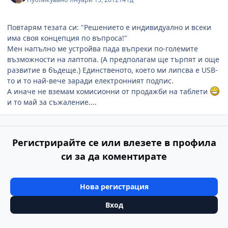
Повтарям тезата си: "Решението е индивидуално и всеки
има своя концепция по въпроса!"
Мен напълно ме устройва пада въпреки по-големите
възможности на лаптопа. (А предполагам ще търпят и още
развитие в бъдеще.) Единственото, което ми липсва е USB-
то и то най-вече заради електронният подпис.
А иначе не вземам комисионни от продажби на таблети
и то май за съжаление....
Регистрирайте се или влезете в профила
си за да коментирате
Нова регистрация
Вход