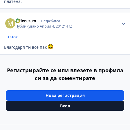
платена.
Author stats
milen_s_m
Потребител
Публикувано
Април 4, 2012
14 гд
АВТОР
Благодаря ти все пак
Регистрирайте се или влезете в профила
си за да коментирате
Нова регистрация
Вход