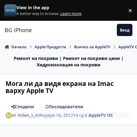
Премини към съдържанието
View in the app
×
Di
A better way to browse.
Learn more
.
BG iPhone
Вход
Начало
Apple Продукти
Всичко за AppleTV
AppleTV 
Ремонт на покриви | Ремонт на покриви цени |
Хидроизолация на покриви
Мога ли да видя екрана на Imac
варху Apple TV
Сподели
Последователи
от
milen_s_m
Януари 16, 2012
14 гд
в
AppleTV OS