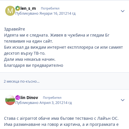
Author stats
milen_s_m
Потребител
Публикувано
Януари 16, 2012
14 гд
Здравейте
Идеята ми е следната. Живея в чужбина и гледам Бг
телевивия на един сайт.
Бих искал да виждам интернет експплорера си или самият
десктоп върху ТВ-то.
Дали има някакъв начин.
Благодаря ви предварително
2 месеца по-късно...
Author stats
Galin Dinov
Потребител
Публикувано
Април 3, 2012
14 гд
Става с airparrot обаче има бъгове тествано с Лайън ОС.
Има разминаване на говор и картина, а и програмката е