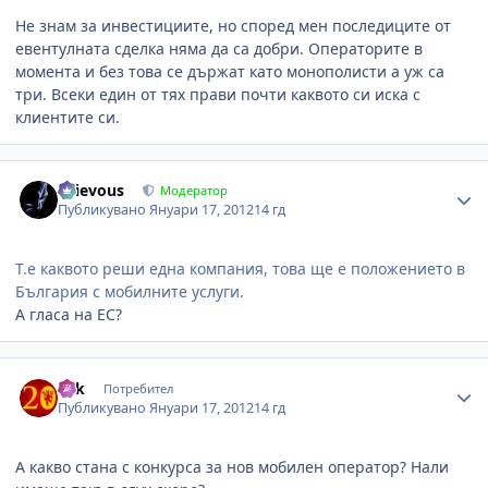
Не знам за инвестициите, но според мен последиците от
евентулната сделка няма да са добри. Операторите в
момента и без това се държат като монополисти а уж са
три. Всеки един от тях прави почти каквото си иска с
клиентите си.
Author stats
Grievous
Модератор
Публикувано
Януари 17, 2012
14 гд
Т.е каквото реши една компания, това ще е положението в
България с мобилните услуги.
А гласа на ЕС?
Author stats
eek
Потребител
Публикувано
Януари 17, 2012
14 гд
А какво стана с конкурса за нов мобилен оператор? Нали