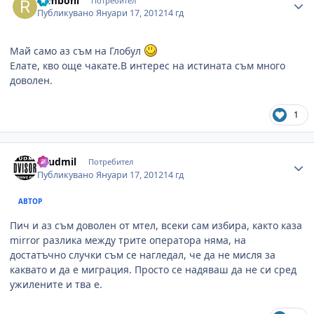
rumboni
Потребител
Публикувано
Януари 17, 2012
14 гд
Май само аз съм на Глобул
Елате, кво още чакате.В интерес на истината съм много
доволен.
1
Author stats
Lyudmil
Потребител
Публикувано
Януари 17, 2012
14 гд
АВТОР
Пич и аз съм доволен от мтел, всеки сам избира, както каза
mirror разлика между трите оператора няма, на
достатъчно случки съм се нагледал, че да не мисля за
каквато и да е миграция. Просто се надяваш да не си сред
ужилените и тва е.