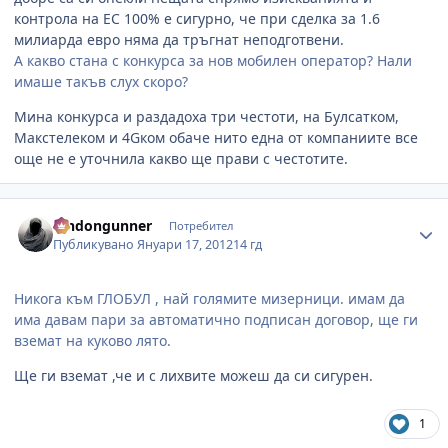
контрола на ЕС 100% е сигурно, че при сделка за 1.6
милиарда евро няма да тръгнат неподготвени.
А какво стана с конкурса за нов мобилен оператор? Нали
имаше такъв слух скоро?
Мина конкурса и раздадоха три честоти, на Булсатком,
Макстелеком и 4Gком обаче нито една от компаниите все
още не е уточнила какво ще прави с честотите.
Author stats
londongunner
Потребител
Публикувано
Януари 17, 2012
14 гд
Никога към ГЛОБУЛ , най голямите мизерници. имам да
има давам пари за автоматично подписан договор, ще ги
вземат на куково лято.
Ще ги вземат ,че и с лихвите можеш да си сигурен.
1