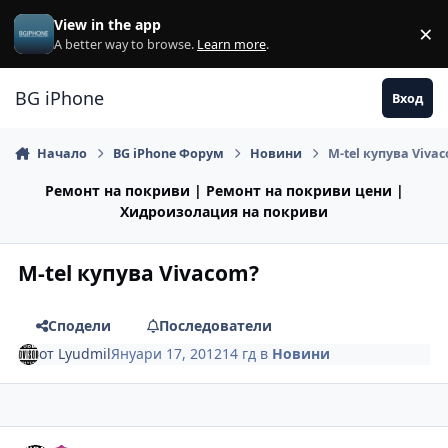
Премини към съдържанието
View in the app
×
Di
A better way to browse.
Learn more
.
BG iPhone
Вход
Начало
BG iPhone Форум
Новини
M-tel купува Viva
Ремонт на покриви | Ремонт на покриви цени |
Хидроизолация на покриви
M-tel купува Vivacom?
Сподели
Последователи
от
Lyudmil
Януари 17, 2012
14 гд
в
Новини
Author stats