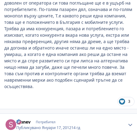
доволен от оператора си това поглъщане ще е в ущърб на
потребителите. По-голям пазарен дял, означава и по-голям
монопол върху цените, Т.е каквото реши една компания,
това ще е положението в България с мобилните услуги.
Трябва да има конкуренция, пазара и потреблението го
изискват, когато конкурента вкара нова услуга, екстра или
някаква преференция, другия няма да дреме, а ще трябва
да догонва и обратното иначе останеш ли на едно място -
умираш, а когато е една компания ако реши да остане на
място и да спре развитието си при липса на алтернатива
нищо няма да загуби, даже ще печели много повече. За
това съм против и контролните органи трябва да вземат
навременни мерки ако подобен сценарий тръгне да се
осъществява.
3
Author stats
Stanev
Потребител
Публикувано
Януари 17, 2012
14 гд