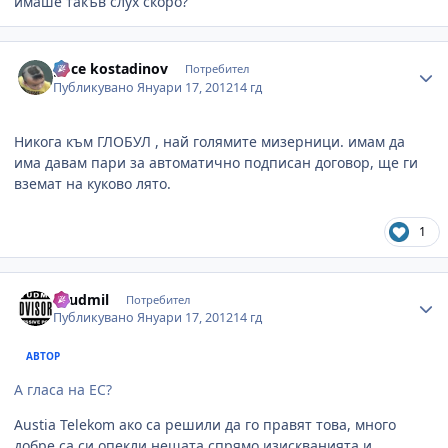
имаше такъв слух скоро?
Author stats
goce kostadinov
Потребител
Публикувано
Януари 17, 2012
14 гд
Никога към ГЛОБУЛ , най голямите мизерници. имам да
има давам пари за автоматично подписан договор, ще ги
вземат на куково лято.
1
Author stats
Lyudmil
Потребител
Публикувано
Януари 17, 2012
14 гд
АВТОР
А гласа на ЕС?
Austia Telekom ако са решили да го правят това, много
добре са си опекли нещата спрямо изискванията и