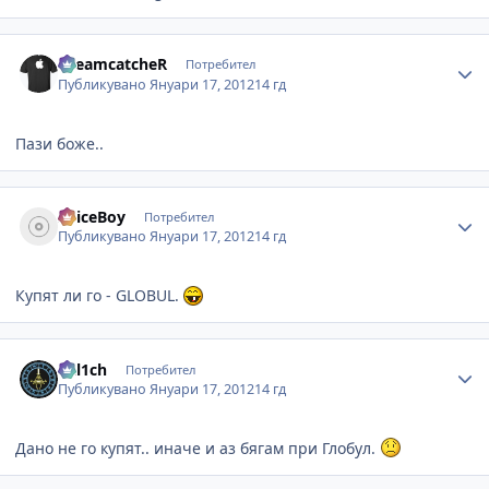
Author stats
DreamcatcheR
Потребител
Публикувано
Януари 17, 2012
14 гд
Пази боже..
Author stats
SpiceBoy
Потребител
Публикувано
Януари 17, 2012
14 гд
Купят ли го - GLOBUL.
Author stats
kal1ch
Потребител
Публикувано
Януари 17, 2012
14 гд
Дано не го купят.. иначе и аз бягам при Глобул.