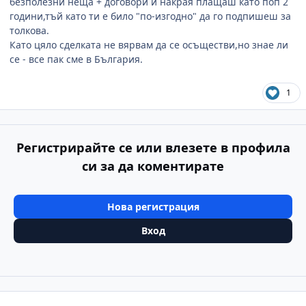
безполезни неща + договори и накрая плащаш като поп 2
години,тъй като ти е било "по-изгодно" да го подпишеш за
толкова.
Като цяло сделката не вярвам да се осъществи,но знае ли
се - все пак сме в България.
1
Регистрирайте се или влезете в профила
си за да коментирате
Нова регистрация
Вход