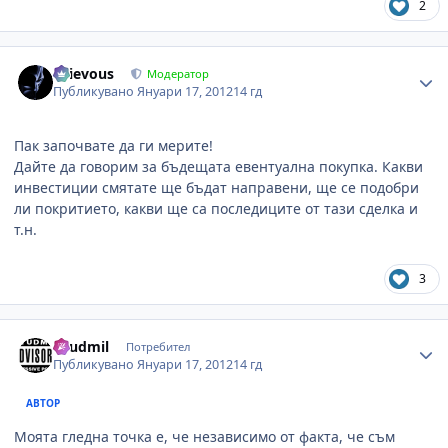
2
Author stats
Grievous
Модератор
Публикувано
Януари 17, 2012
14 гд
Пак започвате да ги мерите!
Дайте да говорим за бъдещата евентуална покупка. Какви
инвестиции смятате ще бъдат направени, ще се подобри
ли покритието, какви ще са последиците от тази сделка и
т.н.
3
Author stats
Lyudmil
Потребител
Публикувано
Януари 17, 2012
14 гд
АВТОР
Моята гледна точка е, че независимо от факта, че съм