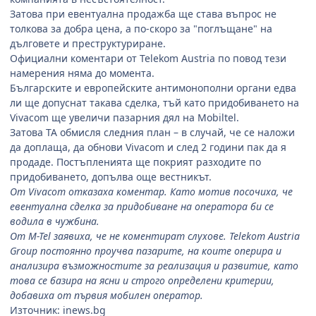
Затова при евентуална продажба ще става въпрос не
толкова за добра цена, а по-скоро за "поглъщане" на
дълговете и преструктуриране.
Официални коментари от Telekom Austria по повод тези
намерения няма до момента.
Българските и европейските антимонополни органи едва
ли ще допуснат такава сделка, тъй като придобиването на
Vivacom ще увеличи пазарния дял на Mobiltel.
Затова TA обмисля следния план – в случай, че се наложи
да доплаща, да обнови Vivacom и след 2 години пак да я
продаде. Постъпленията ще покрият разходите по
придобиването, допълва още вестникът.
От Vivacom отказаха коментар. Като мотив посочиха, че
евентуална сделка за придобиване на оператора би се
водила в чужбина.
От M-Tel заявиха, че не коментират слухове. Telekom Austria
Group постоянно проучва пазарите, на коите оперира и
анализира възможностите за реализация и развитие, като
това се базира на ясни и строго определени критерии,
добавиха от първия мобилен оператор.
Източник: inews.bg