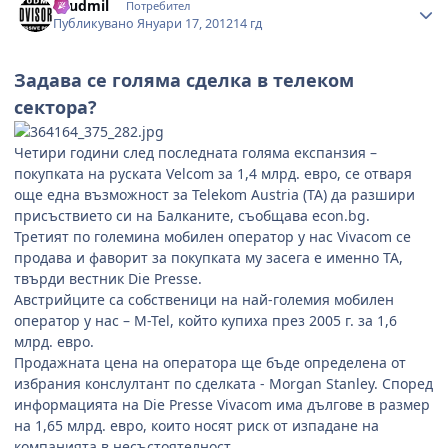
Lyudmil
Потребител
Публикувано
Януари 17, 2012
14 гд
Задава се голяма сделка в телеком
сектора?
Четири години след последната голяма експанзия –
покупката на руската Velcom за 1,4 млрд. евро, се отваря
още една възможност за Telekom Austria (TA) да разшири
присъствието си на Балканите, съобщава econ.bg.
Третият по големина мобилен оператор у нас Vivacom се
продава и фаворит за покупката му засега е именно TA,
твърди вестник Die Presse.
Австрийците са собственици на най-големия мобилен
оператор у нас – M-Tel, който купиха през 2005 г. за 1,6
млрд. евро.
Продажната цена на оператора ще бъде определена от
избрания конслултант по сделката - Morgan Stanley. Според
информацията на Die Presse Vivacom има дългове в размер
на 1,65 млрд. евро, които носят риск от изпадане на
компанията в несъстоятелност.