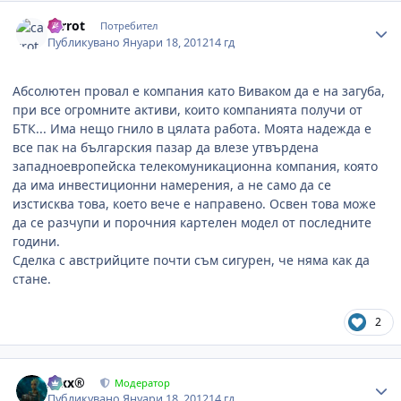
Author stats
carrot
Потребител
Публикувано
Януари 18, 2012
14 гд
Абсолютен провал е компания като Виваком да е на загуба,
при все огромните активи, които компанията получи от
БТК... Има нещо гнило в цялата работа. Моята надежда е
все пак на българския пазар да влезе утвърдена
западноевропейска телекомуникационна компания, която
да има инвестиционни намерения, а не само да се
изстисква това, което вече е направено. Освен това може
да се разчупи и порочния картелен модел от последните
години.
Сделка с австрийците почти съм сигурен, че няма как да
стане.
2
Author stats
Alxx®
Модератор
Публикувано
Януари 18, 2012
14 гд