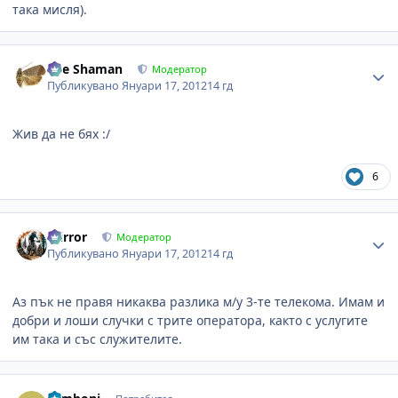
така мисля).
Author stats
The Shaman
Модератор
Публикувано
Януари 17, 2012
14 гд
Жив да не бях :/
6
Author stats
mirror
Модератор
Публикувано
Януари 17, 2012
14 гд
Аз пък не правя никаква разлика м/у 3-те телекома. Имам и
добри и лоши случки с трите оператора, както с услугите
им така и със служителите.
Author stats