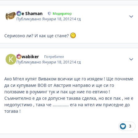
Author stats
The Shaman
Модератор
Публикувано
Януари 18, 2012
14 гд
Сериозно ли? И как ще стане?
Author stats
kawabiker
Потребител
Публикувано
Януари 18, 2012
14 гд
Ако Мтел купят Виваком всички ще го изядем ! Ще почнеме
да си купуваме BOB от Австрия направо и ще си го
ползваме в роуминг тук и пак ще ние по евтино !
Съмнително е да се допусне такава сделка, но все пак , не е
недопустимо , така че ............. ега на мтел им приседне до
тогава !
3