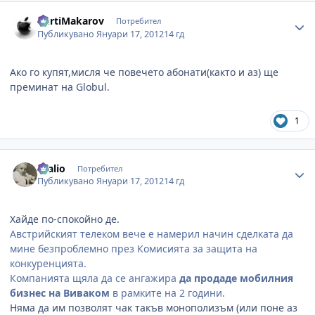
Author stats
KurtiMakarov
Потребител
Публикувано
Януари 17, 2012
14 гд
Ако го купят,мисля че повечето абонати(както и аз) ще
преминат на Globul.
1
Author stats
cvalio
Потребител
Публикувано
Януари 17, 2012
14 гд
Хайде по-спокойно де.
Австрийският телеком вече е намерил начин сделката да
мине безпроблемно през Комисията за защита на
конкуренцията.
Компанията щяла да се ангажира
да продаде мобилния
бизнес на Виваком
в рамките на 2 години.
Няма да им позволят чак такъв монополизъм (или поне аз