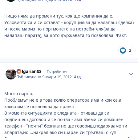
Нищо няма да промени тук, коя ще компания да е.
Условията са и си остават - корупция(за да налапаш сделка)
и после мариз по портмонето на потребителя(за да
налапаш парата), защото държавата го позволява. Факт.
2
Author stats
BulgarianSS
Потребител
Публикувано
Януари 19, 2012
14 гд
Много вярно.
Проблемът не е в това колко оператора има и кои са,а
какво им се позволява да правят.
В момента ситуацията е следната - отиваш да си
подпишеш договор и се почва - ама вземи си домашен
телефон - "почти" безплатно ще говориш,подаряваме ти
апарата,но....накрая ако си шаран си тръгваш с куп