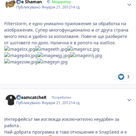
The Shaman
Модератор
Публикувано
Януари 21, 2012
14 гд
Filterstorm, е едно уникално приложение за обработка на
изображения. Супер многофунционално и от друга страна
много леко и удобно за използване. Повече ще разберете
от шотовете по-доло. Налична е в репото на xsellize.
3
Author stats
DreamcatcheR
Потребител
Публикувано
Януари 21, 2012
14 гд
Интерфейсът ми изглежда изключително неудобен за
работа..
Най-добрата програмка в това отношение е SnapSeed и е