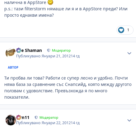
налична в AppStore
p.s.: тази filterstorm нямаше ли я и в AppStore преди? Или
просто еднакви имена?
1
Author stats
The Shaman
Модератор
Публикувано
Януари 21, 2012
14 гд
АВТОР
Ти пробва ли това? Работи се супер лесно и удобно. Почти
няма база за сравнение със Снапсийд, която между другото
ползвам с удоволствие. Превъзхожда я по много
показатели.
Author stats
arm11
Модератор
Публикувано
Януари 22, 2012
14 гд