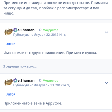
При мен се инсталира и после не иска да тръгне. Примигва
за секунда и до там, пробвах с респринг/рестарт и пак
нищо.
Author stats
The Shaman
Модератор
Публикувано
Януари 22, 2012
14 гд
АВТОР
Има конфликт с друго приложение. При мен е пушка.
3 седмици по-късно...
Author stats
The Shaman
Модератор
Публикувано
Февруари 13, 2012
14 гд
АВТОР
Приложението е вече в AppStore.