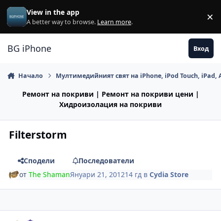
Премини към съдържанието
View in the app
×
Di
A better way to browse.
Learn more
.
BG iPhone
Вход
Начало
Мултимедийният свят на iPhone, iPod Touch, iPad, 
Ремонт на покриви | Ремонт на покриви цени |
Хидроизолация на покриви
Filterstorm
Сподели
Последователи
от
The Shaman
Януари 21, 2012
14 гд
в
Cydia Store
Author stats