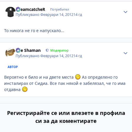
Author stats
DreamcatcheR
Потребител
Публикувано
Февруари 14, 2012
14 гд
То никога не го е напускало...
Author stats
The Shaman
Модератор
Публикувано
Февруари 14, 2012
14 гд
АВТОР
Вероятно е било и на двете места
Аз определено го
инсталирах от Сидиа. Все пак някой е забелязал, че го има
отдавна
Регистрирайте се или влезете в профила
си за да коментирате