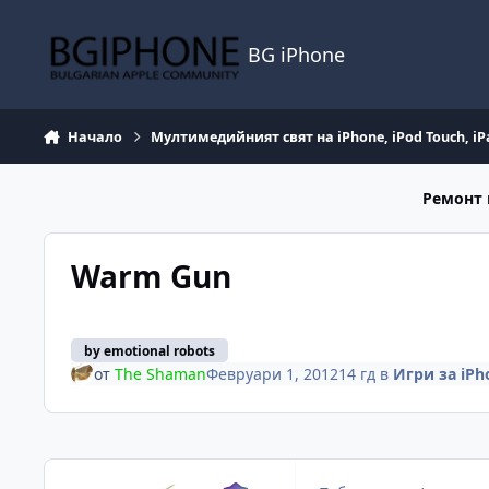
Премини към съдържанието
BG iPhone
Начало
Мултимедийният свят на iPhone, iPod Touch, iP
Ремонт 
Warm Gun
by emotional robots
от
The Shaman
Февруари 1, 2012
14 гд
в
Игри за iPho