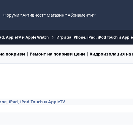
Форуми
Активност
Магазин
Абонаменти
ad, AppleTV и Apple Watch
Игри за iPhone, iPad, iPod Touch и Appl
на покриви | Ремонт на покриви цени | Хидроизолация на
ne, iPad, iPod Touch и AppleTV