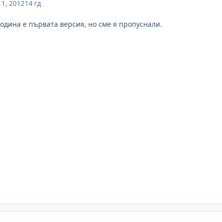
1, 2012
14 гд
година е първата версия, но сме я пропуснали.