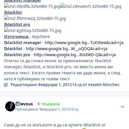
Iblacklist manager
iblacklist
Iblacklist pro
Източници
: AppStore
Iblacklist manager
-
http://www.google.bg...TLKVtew&cad=rja
Iblacklist
-
http://www.google.bg...W__uQDQ&cad=rja
Iblacklist pro
-
http://www.google.bg...8GdWD-Q&cad=rja
Опитах се да сложа икони за приложенията: Ibacklist
manager, iblacklist, и iblacklist pro, но вместо икона ми
изписа текст. Когато правих темата ми даде икона, а след
като я публикувах се появи текст.
Редактирано
Февруари 1, 2012
14 гд
от Veselin Minchev
Author stats
Grievous
Модератор
Публикувано
Февруари 1, 2012
14 гд
Само да не се излъжете и да си купите iBlacklist от