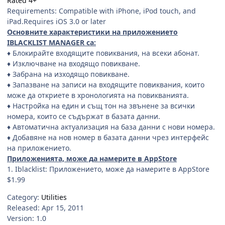
Rated 4+
Requirements: Compatible with iPhone, iPod touch, and
iPad.Requires iOS 3.0 or later
Основните характеристики на приложението
IBLACKLIST MANAGER са:
♦ Блокирайте входящите повиквания, на всеки абонат.
♦ Изключване на входящо повикване.
♦ Забрана на изходящо повикване.
♦ Запазване на записи на входящите повиквания, които
може да откриете в хронологията на повикванията.
♦ Настройка на един и същ тон на звънене за всички
номера, които се съдържат в базата данни.
♦ Автоматична актуализация на база данни с нови номера.
♦ Добавяне на нов номер в базата данни чрез интерфейс
на приложението.
Приложенията, може да намерите в АppStore
1. Iblacklist: Приложението, може да намерите в АppStore
$1.99
Category:
Utilities
Released: Apr 15, 2011
Version: 1.0