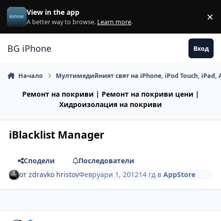
Премини към съдържанието
View in the app
×
Di
A better way to browse.
Learn more
.
BG iPhone
Вход
Начало
Мултимедийният свят на iPhone, iPod Touch, iPad, 
Ремонт на покриви | Ремонт на покриви цени |
Хидроизолация на покриви
iBlacklist Manager
Сподели
Последователи
от
zdravko hristov
Февруари 1, 2012
14 гд
в
AppStore
Author stats