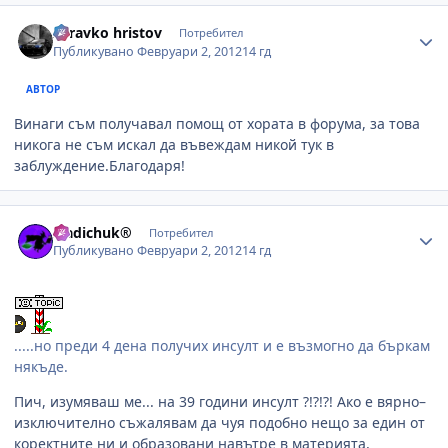
Author stats
zdravko hristov
Потребител
Публикувано
Февруари 2, 2012
14 гд
АВТОР
Винаги съм получавал помощ от хората в форума, за това
никога не съм искал да въвеждам никой тук в
заблуждение.Благодаря!
Author stats
Sladichuk®
Потребител
Публикувано
Февруари 2, 2012
14 гд
.....но преди 4 дена получих инсулт и е възмогно да бъркам
някъде.
Пич, изумяваш ме... на 39 години инсулт ?!?!?! Ако е вярно–
изключително съжалявам да чуя подобно нещо за един от
коректните ни и образовани навътре в материята,