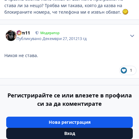
става ли за нещо? Трябва ми такава, която да казва на
блокираните номера, че телефона ми е извън обхват.
Author stats
arm11
Модератор
Публикувано
Декември 27, 2012
13 гд
Никоя не става.
1
Регистрирайте се или влезете в профила
си за да коментирате
Нова регистрация
Вход