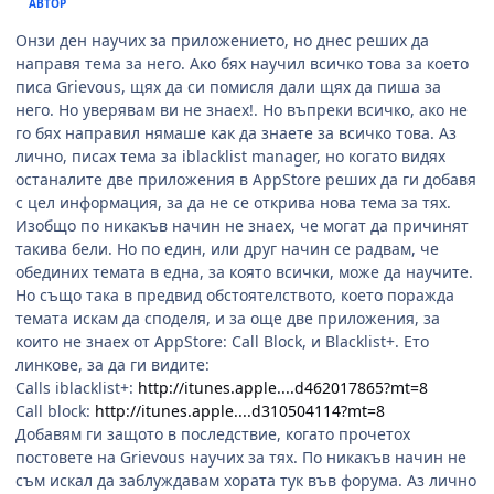
АВТОР
Онзи ден научих за приложението, но днес реших да
направя тема за него. Ако бях научил всичко това за което
писа Grievous, щях да си помисля дали щях да пиша за
него. Но уверявам ви не знаех!. Но въпреки всичко, ако не
го бях направил нямаше как да знаете за всичко това. Аз
лично, писах тема за iblacklist manager, но когато видях
останалите две приложения в AppStore реших да ги добавя
с цел информация, за да не се открива нова тема за тях.
Изобщо по никакъв начин не знаех, че могат да причинят
такива бели. Но по един, или друг начин се радвам, че
обединих темата в една, за която всички, може да научите.
Но също така в предвид обстоятелството, което поражда
темата искам да споделя, и за още две приложения, за
които не знаех от AppStore: Call Block, и Blacklist+. Ето
линкове, за да ги видите:
Calls iblacklist+:
http://itunes.apple....d462017865?mt=8
Call block:
http://itunes.apple....d310504114?mt=8
Добавям ги защото в последствие, когато прочетох
постовете на Grievous научих за тях. По никакъв начин не
съм искал да заблуждавам хората тук във форума. Аз лично