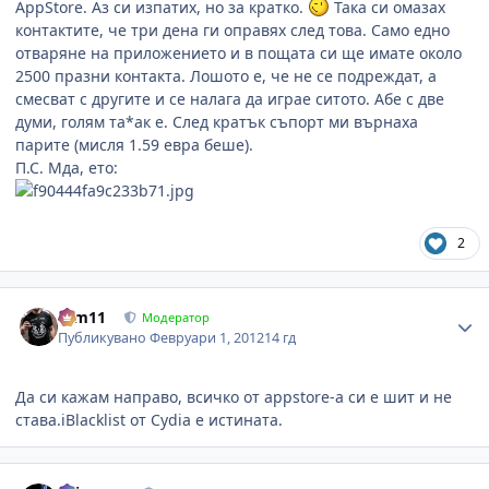
AppStore. Аз си изпатих, но за кратко.
Така си омазах
контактите, че три дена ги оправях след това. Само едно
отваряне на приложението и в пощата си ще имате около
2500 празни контакта. Лошото е, че не се подреждат, а
смесват с другите и се налага да играе ситото. Абе с две
думи, голям та*ак е. След кратък съпорт ми върнаха
парите (мисля 1.59 евра беше).
П.С. Мда, ето:
2
Author stats
arm11
Модератор
Публикувано
Февруари 1, 2012
14 гд
Да си кажам направо, всичко от appstore-a си е шит и не
става.iBlacklist oт Cydia е истината.
Author stats