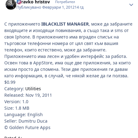
zdravko hristov
Потребител
Публикувано
Февруари 1, 2012
14 гд
С приложението
IBLACKLIST MANAGER
, може да забраните
входящите и изходящи повиквания, а също така и sms от
своя Iphone. В приложението има вграден списък на
търговски телефонни номера от цял свят към вашия
телефон, които естествено, може да забраните.
Приложението има лесен и удобен интерфейс за работа.
Освен това в AppStore, има още две приложения, за които
искам просто да спомена. Тези две приложения ги давам
като информация, в случай, че някой желае да ги ползва.
$0.99
Category:
Utilities
Released: Nov 19, 2011
Version: 1.0
Size: 1.8 MB
Language: English
Seller: Dumitru Duca
© Golden Future Apps