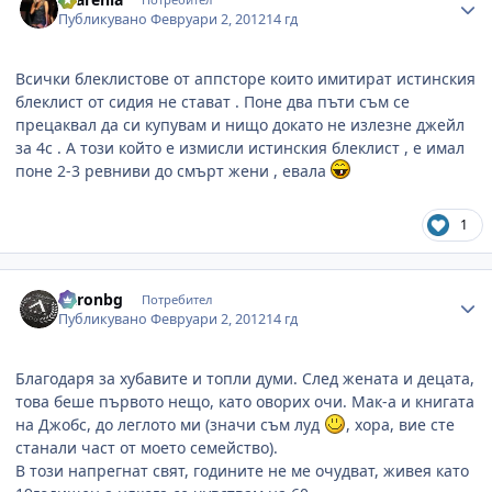
Публикувано
Февруари 2, 2012
14 гд
Всички блеклистове от аппсторе които имитират истинския
блеклист от сидия не стават . Поне два пъти съм се
прецаквал да си купувам и нищо докато не излезне джейл
за 4с . А този който е измисли истинския блеклист , е имал
поне 2-3 ревниви до смърт жени , евала
1
Author stats
baronbg
Потребител
Публикувано
Февруари 2, 2012
14 гд
Благодаря за хубавите и топли думи. След жената и децата,
това беше първото нещо, като оворих очи. Мак-а и книгата
на Джобс, до леглото ми (значи съм луд
, хора, вие сте
станали част от моето семейство).
В този напрегнат свят, годините не ме очудват, живея като