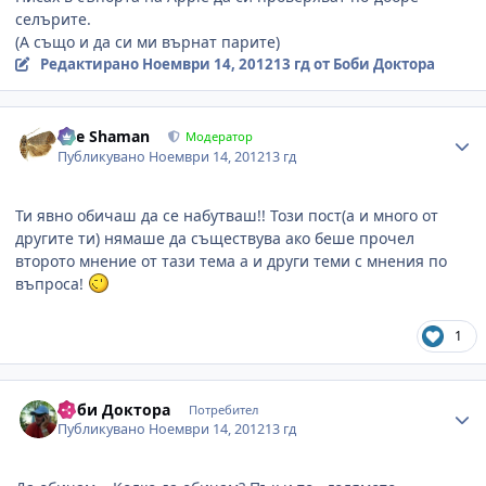
селърите.
(А също и да си ми върнат парите)
Редактирано
Ноември 14, 2012
13 гд
от Боби Доктора
Author stats
The Shaman
Модератор
Публикувано
Ноември 14, 2012
13 гд
Ти явно обичаш да се набутваш!! Този пост(а и много от
другите ти) нямаше да съществува ако беше прочел
второто мнение от тази тема а и други теми с мнения по
въпроса!
1
Author stats
Боби Доктора
Потребител
Публикувано
Ноември 14, 2012
13 гд