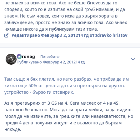
не знаех за всичко това. Ако не беше Grievous да го
сподели, които го е изпитал на свой гръб нямаше, и да
знаем. Не съм човек, които иска да хвърля хората в
заблуждение, просто не знаех за всичко това. Ако знаех
нямаше никога да я публикувам тази тема.
Редактирано
Февруари 2, 2012
14 гд
от zdravko hristov
Author stats
baronbg
Потребител
Публикувано
Февруари 2, 2012
14 гд
Там също я бях платил, но като разбрах, че трябва да им
кихна още 50% от цената да си я прехвърля на другото
устройство - бързо ги отсвирих.
Аз я прегвърлих от 3 GS на 4. Сега мислех от 4 на 4S,
напълно безплатно. Мога да ти пратя мейли, за да видиш.
Моля да ме извините, за грешките или неадекватноста, но
преди 4 дена получих инсулт и е възмогно да бъркам
някъде.