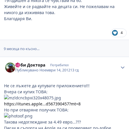
19годишен а някога се чувствам на 60.
Живейте и се радвайте на децата си. Не пожелавам на
никого да изживява това.
Благодаря Ви.
4
9 месеца по-късно...
Author stats
Боби Доктора
Потребител
Публикувано
Ноември 14, 2012
13 гд
Не се лъжете да купувате приложението!!!
Вчера си купих ТОВА:
https://itunes.apple...d567390457?mt=8
Но при отваряне получих ТОВА:
Такова недоглеждане за 4.49 евро...???
Писах в съпорта на Apple да си проверяват по-добре