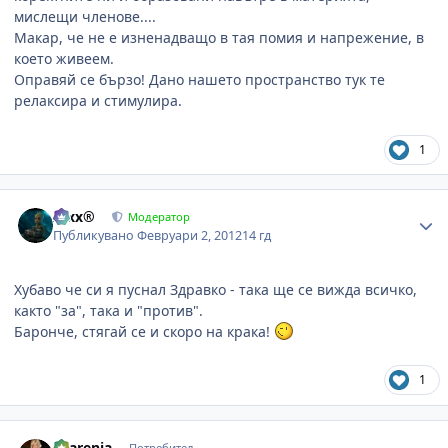
мислещи членове....
Макар, че не е изненадващо в тая помия и напрежение, в
което живеем.
Оправяй се бързо! Дано нашето пространство тук те
релаксира и стимулира.
1
Author stats
Alxx®
Модератор
Публикувано
Февруари 2, 2012
14 гд
Хубаво че си я пуснал Здравко - така ще се вижда всичко,
както "за", така и "против".
Баронче, стягай се и скоро на крака!
1
Author stats
sharenia
Потребител