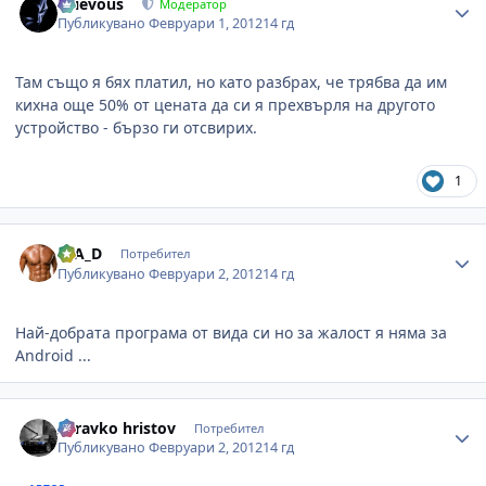
Grievous
Модератор
Публикувано
Февруари 1, 2012
14 гд
Там също я бях платил, но като разбрах, че трябва да им
кихна още 50% от цената да си я прехвърля на другото
устройство - бързо ги отсвирих.
1
Author stats
B_A_D
Потребител
Публикувано
Февруари 2, 2012
14 гд
Най-добрата програма от вида си но за жалост я няма за
Android ...
Author stats
zdravko hristov
Потребител
Публикувано
Февруари 2, 2012
14 гд