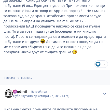
Да обичам... Колко да обичам? Пък и то - голямото
набутване (9 лв... Един ден пушене) При положение, че ще
ги върнат. (Чакам отговор от Apple съпорта) Е... Не съм чак
толкова луд, че да храня китайските програмисти залудо
де. Не ги намирам на улицата. Факт е, че от 173
приложения БАШ последните няколко се оказаха пълен
шит. То и за това пиша тук де (последните ми няколко
поста). Просто се надявах да съм полезен и да предотвратя
набутване и от други
До там съм скроен поне, че да не
ме е срам ако сбъркам някъде и го покажа с цел да
предпазя някой друг от същата грешка
3
1 месец по-късно...
Author stats
Lyudmil
Потребител
Публикувано
Декември 27, 2012
13 гд
В крайна сметка поне някоя от всичките програмки не