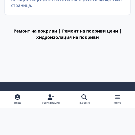
страница.
Ремонт на покриви | Ремонт на покриви цени |
Хидроизолация на покриви
Light Mode
Dark Mode
System Preference
f
Вход
Регистрация
Търсене
Menu
a
Декларация за поверителност
Cookies
c
BGiPhone © 2009 - 2026
Powered by
Invision Community
e
b