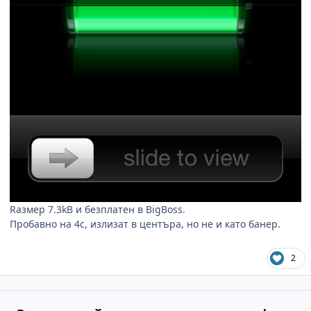
Rазмер 7.3kB и безплатен в BigBoss.
Пробавно на 4с, излизат в центъра, но не и като банер.
2