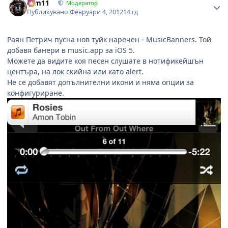
arm11
Модератор
Публикувано
Февруари 4, 2012
14 гд
Раян Петрич пусна нов туйк наречен - MusicBanners. Той
добавя банери в music.app за iOS 5.
Можете да видите коя песен слушате в нотификейшън
центъра, на лок скийна или като alert.
Не се добавят допълнителни икони и няма опции за
конфигуриране.