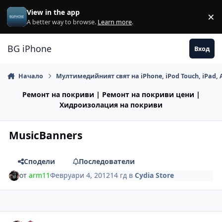
Премини към съдържанието
View in the app
×
Di
A better way to browse.
Learn more
.
BG iPhone
Вход
Начало
Мултимедийният свят на iPhone, iPod Touch, iPad, 
Ремонт на покриви | Ремонт на покриви цени |
Хидроизолация на покриви
MusicBanners
Сподели
Последователи
от
arm11
Февруари 4, 2012
14 гд
в
Cydia Store
Author stats