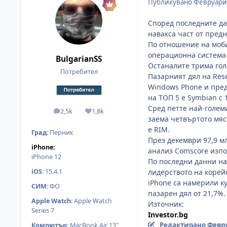
Публикувано
Февруари 
Според последните да
навакса част от пред
По отношение на моби
операционна система н
BulgarianSS
Останалите трима гол
Потребител
Пазарният дял на Rese
Windows Phone и пред
на ТОП 5 е Symbian с 1
Сред петте най-голем
2,5k
1,8k
мнения
Reputation
заема четвъртото мяст
е RIM.
Град
:
Перник
През декември 97,9 м
iPhone:
анализ Comscore изпо
iPhone 12
По последни данни на
iOS
:
15.4.1
лидерството на корей
iPhone са намерили к
СИМ
:
ФО
пазарен дял от 21,7%
Apple Watch
:
Apple Watch
Източник:
Series 7
Investor.bg
Редактирано
Февру
Компютър
:
MacBook Air 13"