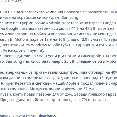
7, 2012
14 гд
нни на анализаторската компания Comscore за развитието на а
нината на корейския си конкурент Samsung.
лните платформи обаче Android си остава ясно изразен лидер.
а Google покачва пазарния си дял от 44,8 на 47,3%, а този на i
еми оператори на мобилни операционни системи не могат да се
arch In Motions пада от 18,9 на 16% (спад от 2,9 пункта). Плат
шественикът му Windows Mobile губят 0,9 процентни пункта и с
,4% (спад от 0,4 пункта).
и производители на смартфони ръст отчита само Apple. Въпрек
о. Samsung пък си остава лидер с 25,3%, следван от LG и Moto
лн. американци са притежавали смартфон. Това отговаря на 40%
лзва данни на американски граждани на възраст над 13 години 
 Juniper Research в световен мащаб Apple е продал повече сма
ската компания. Между октомври и декември 37 млн.
упувач, което прави пазарен дял от 25%. Заради голямото търс
. Преди година корейците са държали едва 4,7% от пазара.
ари 7, 2012
14 гд
от BulgarianSS