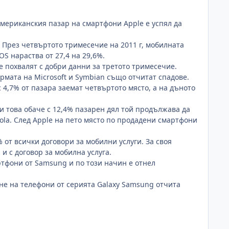
мериканския пазар на смартфони Apple е успял да
 През четвъртото тримесечие на 2011 г, мобилната
OS нараства от 27,4 на 29,6%.
 похвалят с добри данни за третото тримесечие.
формата на Microsoft и Symbian също отчитат спадове.
 4,7% от пазара заемат четвъртото място, а на дъното
и това обаче с 12,4% пазарен дял той продължава да
rola. След Apple на пето място по продадени смартфони
 от всички договори за мобилни услуги. За своя
и с договор за мобилна услуга.
ртфони от Samsung и по този начин е отнел
ене на телефони от серията Galaxy Samsung отчита