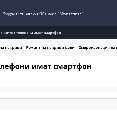
Форуми
Активност
Магазин
Абонаменти
канците с телефони имат смартфон
на покриви | Ремонт на покриви цени | Хидроизолация на
телефони имат смартфон