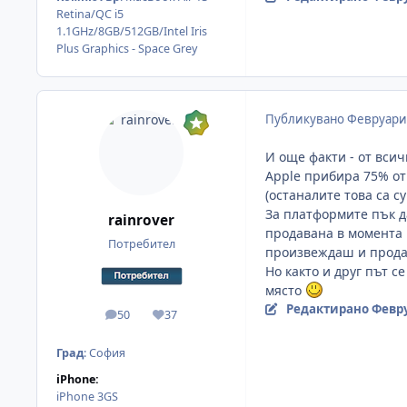
Retina/QC i5
1.1GHz/8GB/512GB/Intel Iris
Plus Graphics - Space Grey
Публикувано
Февруари 
И още факти - от всич
Apple прибира 75% от 
(останалите това са с
За платформите пък да
rainrover
продавана в момента 
Потребител
произвеждаш и продав
Но както и друг път с
място
Редактирано
Февру
50
37
мнения
Reputation
Град
:
София
iPhone:
iPhone 3GS