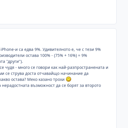
Phone-и са едва 9%. Удивителното е, че с тези 9%
оизводители остава 100% - (75% + 16%) = 9%
а "други").
 се чудя - много се говори как най-разпространената и
 ми се струва доста отчавайщо начинание да
какво остава? Меко казано трохи
ва нерадостната възможност да се борят за второто