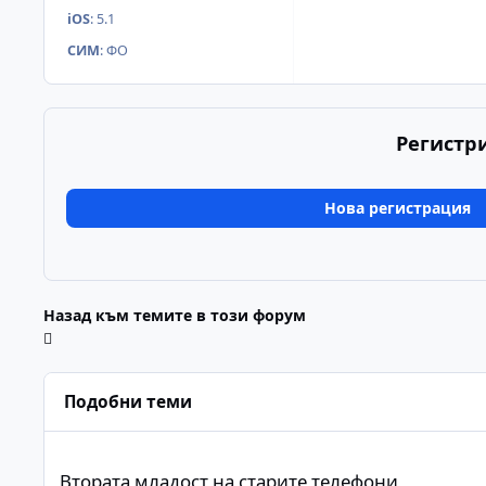
iOS
:
5.1
СИМ
:
ФО
Регистр
Нова регистрация
Назад към темите в този форум
Подобни теми
Втората младост на старите телефони
Втората младост на старите телефони