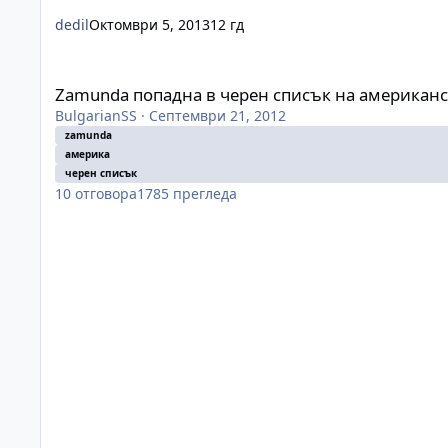
dedil
Октомври 5, 2013
12 гд
Zamunda попадна в черен списък на американския Конгр
Zamunda попадна в черен списък на американс
BulgarianSS
·
Септември 21, 2012
zamunda
америка
черен списък
10
отговора
1785
прегледа