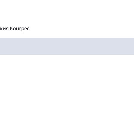
ес
кия Конгрес