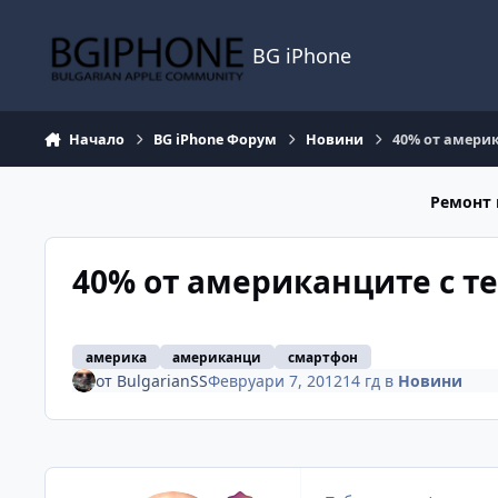
Премини към съдържанието
BG iPhone
Начало
BG iPhone Форум
Новини
40% от амери
Ремонт 
40% от американците с 
америка
американци
смартфон
от
BulgarianSS
Февруари 7, 2012
14 гд
в
Новини