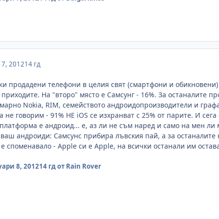
7, 2012
14 гд
ки продадени телефони в целия свят (смартфони и обикновени) i
приходите. На "второ" място е Самсунг - 16%. За останалите пр
умарно Nokia, RIM, семейството андроидопроизводители и графат
 не говорим - 91% НЕ iOS се изхранват с 25% от парите. И сега
платформа е андроид... е, аз ли не съм наред и само на мен ли
аш андроиди: Самсунс прибира лъвския пай, а за останалите 
е е споменавало - Apple си е Apple, на всички останали им оста
ари 8, 2012
14 гд
от Rain Rover