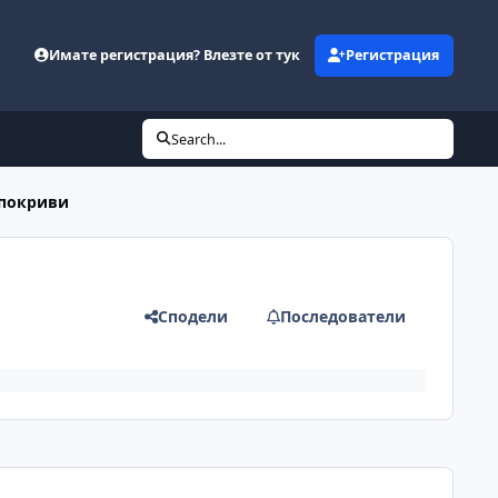
Имате регистрация? Влезте от тук
Регистрация
Search...
 покриви
Сподели
Последователи