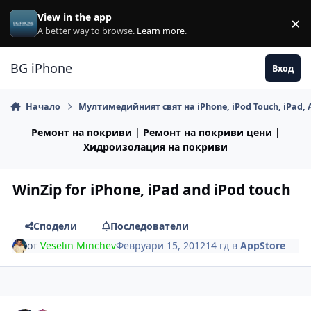
Премини към съдържанието
View in the app
×
Di
A better way to browse.
Learn more
.
BG iPhone
Вход
Начало
Мултимедийният свят на iPhone, iPod Touch, iPad, 
Ремонт на покриви | Ремонт на покриви цени |
Хидроизолация на покриви
WinZip for iPhone, iPad аnd iPod touch
Сподели
Последователи
от
Veselin Minchev
Февруари 15, 2012
14 гд
в
AppStore
Author stats