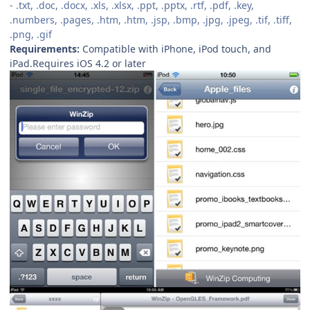
- .txt, .doc, .docx, .xls, .xlsx, .ppt, .pptx, .rtf, .pdf, .key,
.numbers, .pages, .htm, .htm, .jsp, .bmp, .jpg, .jpeg, .tif, .tiff,
.png, .gif
Requirements:
Compatible with iPhone, iPod touch, and
iPad.Requires iOS 4.2 or later