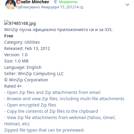
Veselin Minchev
Модератор
Публикувано
Февруари 15, 2012
14 гд
WinZip пусна официално приложението си и за iOS.
Free
Category: Utilities
Released: Feb 13, 2012
Version: 1.0
Size: 1.0 MB
Language: English
Seller: WinZip Computing LLC
© WinZip Corporation
Rated 4+
- Open Zip files and Zip attachments from email
- Browse and view Zip files, including multi-file attachments
- Open encrypted Zip files
- Copy the contents of Zip files to the clipboard
- View Zip file attachments from webmail (Yahoo, Gmail,
Hotmail, etc)
Zipped file types that can be previewed: