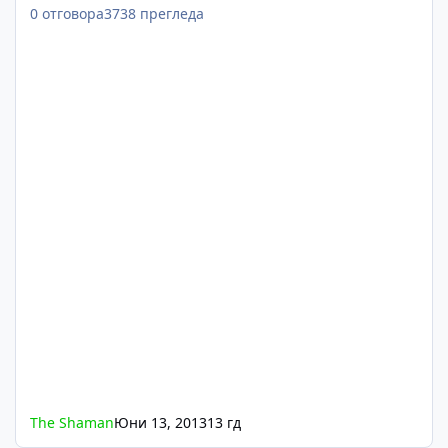
0
отговора
3738
прегледа
The Shaman
Юни 13, 2013
13 гд