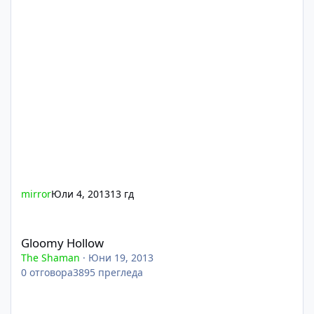
mirror
Юли 4, 2013
13 гд
Gloomy Hollow
Gloomy Hollow
The Shaman
·
Юни 19, 2013
0
отговора
3895
прегледа