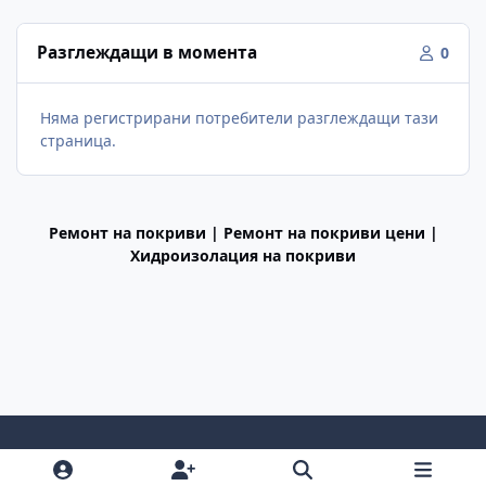
Разглеждащи в момента
0
Няма регистрирани потребители разглеждащи тази
страница.
Ремонт на покриви | Ремонт на покриви цени |
Хидроизолация на покриви
Light Mode
Dark Mode
System Preference
f