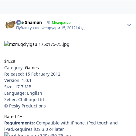
Author stats
The Shaman
Модератор
Публикувано
Февруари 15, 2012
14 гд
$1.29
Category:
Games
Released: 15 February 2012
Version: 1.0.1
Size: 17.7 MB
Language: English
Seller: Chillingo Ltd
© Pesky Productions
Rated 4+
Requirements:
Compatible with iPhone, iPod touch and
iPad.Requires iOS 3.0 or later.