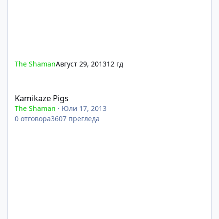
The Shaman
Август 29, 2013
12 гд
Kamikaze Pigs
Kamikaze Pigs
The Shaman
·
Юли 17, 2013
0
отговора
3607
прегледа