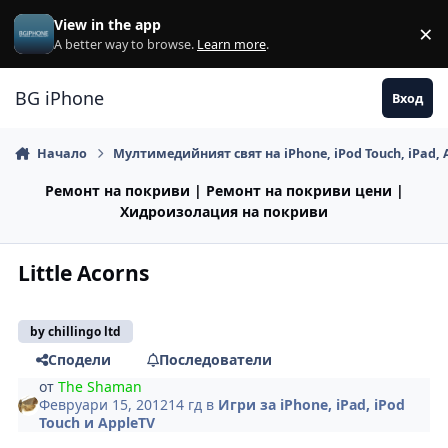
Премини към съдържанието
View in the app
×
Di
A better way to browse.
Learn more
.
BG iPhone
Вход
Начало
Мултимедийният свят на iPhone, iPod Touch, iPad, 
Ремонт на покриви | Ремонт на покриви цени |
Хидроизолация на покриви
Little Acorns
by chillingo ltd
Сподели
Последователи
от
The Shaman
Февруари 15, 2012
14 гд
в
Игри за iPhone, iPad, iPod
Touch и AppleTV