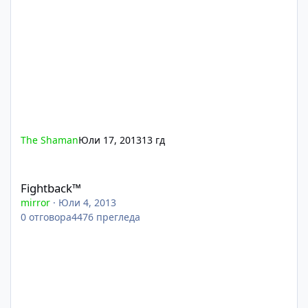
The Shaman
Юли 17, 2013
13 гд
Fightback™
Fightback™
mirror
·
Юли 4, 2013
0
отговора
4476
прегледа