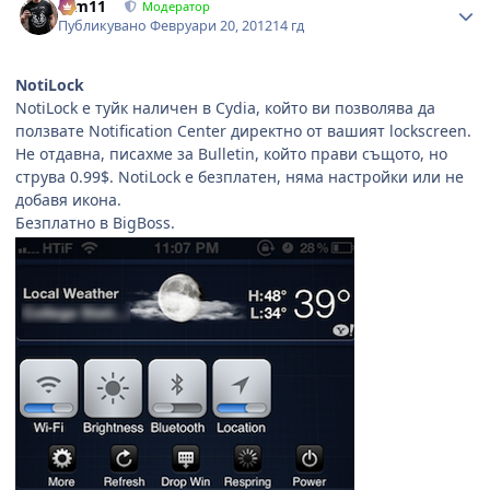
arm11
Модератор
Публикувано
Февруари 20, 2012
14 гд
NotiLock
NotiLock е туйк наличен в Cydia, който ви позволява да
ползвате Notification Center директно от вашият lockscreen.
Не отдавна, писахме за Bulletin, който прави същото, но
струва 0.99$. NotiLock е безплатен, няма настройки или не
добавя икона.
Безплатно в BigBoss.