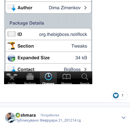
1
Author stats
koshmara
Потребител
Публикувано
Февруари 21, 2012
14 гд