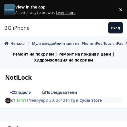
Премини към съдържанието
View in the app
×
Di
A better way to browse.
Learn more
.
BG iPhone
Вход
Начало
Мултимедийният свят на iPhone, iPod Touch, iPad, 
Ремонт на покриви | Ремонт на покриви цени |
Хидроизолация на покриви
NotiLock
Сподели
Последователи
от
arm11
Февруари 20, 2012
14 гд
в
Cydia Store
Author stats