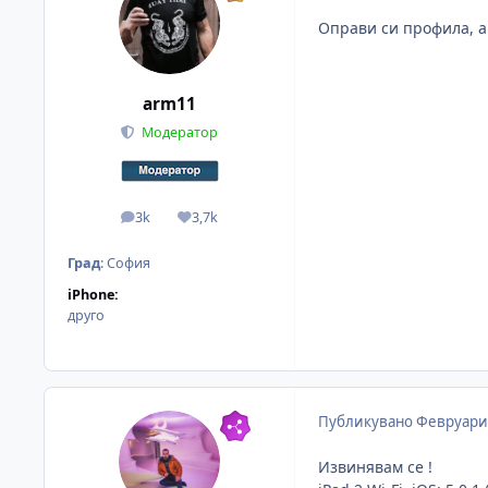
Оправи си профила, а
arm11
Модератор
3k
3,7k
мнения
Reputation
Град
:
София
iPhone:
друго
Публикувано
Февруари 
Извинявам се !