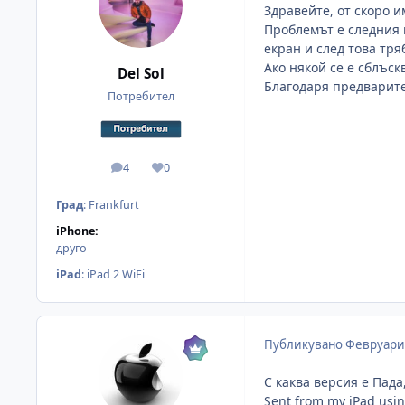
Здравейте, от скоро им
Проблемът е следния п
екран и след това тряб
Ако някой се е сблъс
Del Sol
Благодаря предварит
Потребител
4
0
мнения
Reputation
Град
:
Frankfurt
iPhone:
друго
iPad
:
iPad 2 WiFi
Публикувано
Февруари 
С каква версия е Пад
Sent from my iPad usin