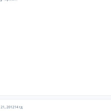
21, 2012
14 гд