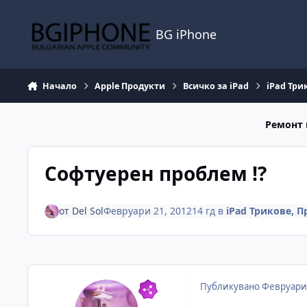
Премини към съдържанието
BG iPhone
Начало
Apple Продукти
Всичко за iPad
iPad Тр
Ремонт 
Софтуерен проблем !?
от
Del Sol
Февруари 21, 2012
14 гд
в
iPad Трикове,
Публикувано
Февруари 