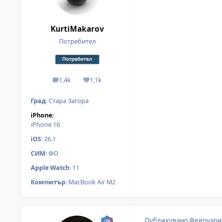
KurtiMakarov
Потребител
1,4k
1,1k
мнения
Reputation
Град
:
Стара Загора
iPhone:
iPhone 16
iOS
:
26.1
СИМ
:
ФО
Apple Watch
:
11
Компютър
:
MacBook Air M2
Публикувано
Февруари 