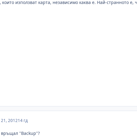
 които използват карта, независимо каква е. Най-странното е,
21, 2012
14 гд
е връщал "Backup"?