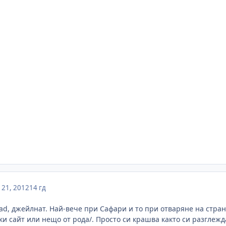
21, 2012
14 гд
ad, джейлнат. Най-вече при Сафари и то при отваряне на стран
и сайт или нещо от рода/. Просто си крашва както си разглежд