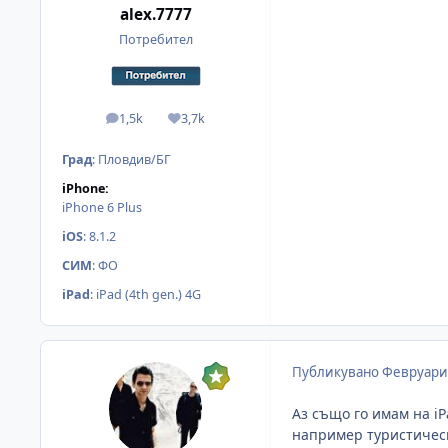
alex.7777
Потребител
1,5k
3,7k
мнения
Reputation
Град
:
Пловдив/БГ
iPhone:
iPhone 6 Plus
iOS
:
8.1.2
СИМ
:
ФО
iPad
:
iPad (4th gen.) 4G
Публикувано
Февруари 
Аз също го имам на iP
например туристическ