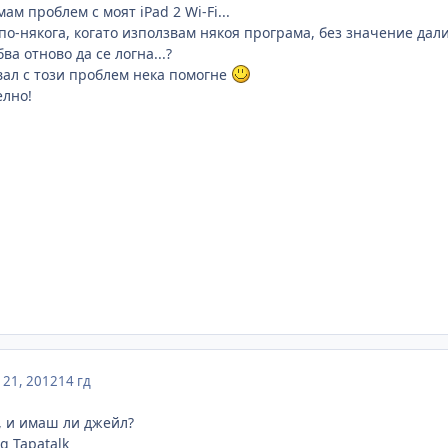
ам проблем с моят iPad 2 Wi-Fi...
о-някога, когато използвам някоя програма, без значение дали
ва отново да се логна...?
квал с този проблем нека помогне
елно!
21, 2012
14 гд
а, и имаш ли джейл?
g Tapatalk