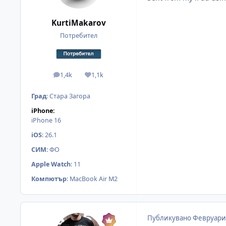
KurtiMakarov
Потребител
1,4k
1,1k
мнения
Reputation
Град
:
Стара Загора
iPhone:
iPhone 16
iOS
:
26.1
СИМ
:
ФО
Apple Watch
:
11
Компютър
:
MacBook Air M2
Публикувано
Февруари 