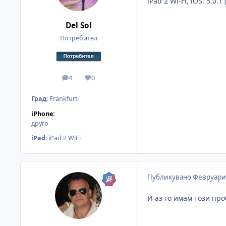
iPad 2 Wi-Fi, iOS: 5.0.1
Del Sol
Потребител
4
0
мнения
Reputation
Град
:
Frankfurt
iPhone:
друго
iPad
:
iPad 2 WiFi
Публикувано
Февруари 
И аз го имам този про