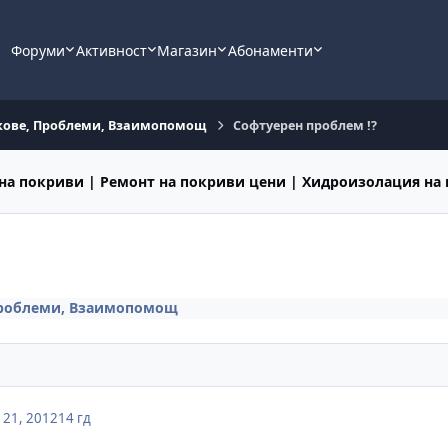
Форуми
Активност
Магазин
Абонаменти
икове, Проблеми, Взаимопомощ
Софтуерен проблем !?
на покриви | Ремонт на покриви цени | Хидроизолация на
 Проблеми, Взаимопомощ
21, 2012
14 гд