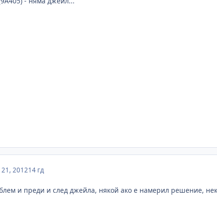
 (9A405) - няма джейл...
21, 2012
14 гд
блем и преди и след джейла, някой ако е намерил решение, нека