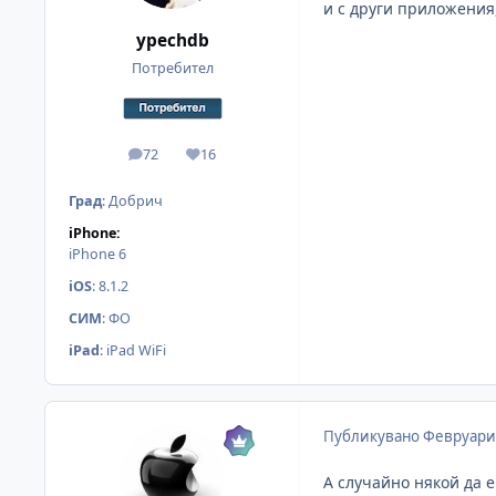
и с други приложения,
ypechdb
Потребител
72
16
мнения
Reputation
Град
:
Добрич
iPhone:
iPhone 6
iOS
:
8.1.2
СИМ
:
ФО
iPad
:
iPad WiFi
Публикувано
Февруари 
А случайно някой да 