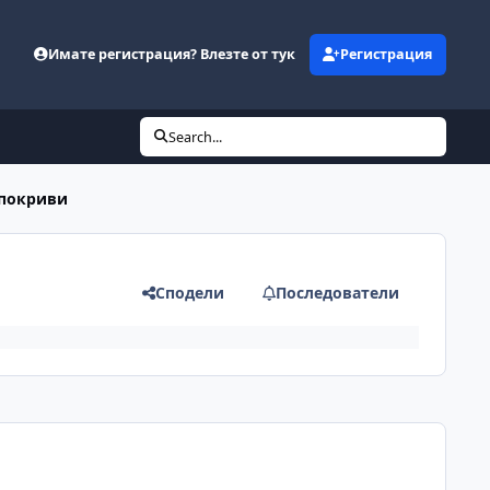
Имате регистрация? Влезте от тук
Регистрация
Search...
 покриви
Сподели
Последователи