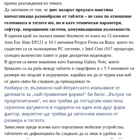
кратки разсъждения по темата.
днес пазарът предлага наистина
Да започнем от там, че
впечатляващо разнообразие от таблети – не само по отношение
големината и теглото им, но и като технически параметри,
софтуер, операционни системи, комуникационни възможности.
В единия край на скалата имаме бехемоти от класа на 12-инчовия
Asus Eee Slate EP121 и 10.1 инчовия Project Fiona на Razer, които по
същество са си пълноценни РС системи, с Intel Core i5/i7 процесори,
солидно количество памет и дори дискретни видеокарти.
В другия са мини машинки като Samsung Galaxy Note, които
буквално са на ръба между таблети и смартфони и с 5.3-инчовите си
размери ни хвърлят в недоумение, карайки ни да се чудим към кой
от двата свята би следвало да принадлежат те.
Разбира се, възможно най-йезуитското измъкване от
дилемата за „най-правилния формат” би било: „Въпрос на
предпочитания”, но ако трябва да потърсим наистина
сериозни аргументи в подкрепа на един или друг форм
фактор, вероятно ще трябва да започнем именно от
размера и теглото.
Замислени преди всичко като портативни мобилни устройства,
таблетите по дефиницията би следвало да са леки и удобни за