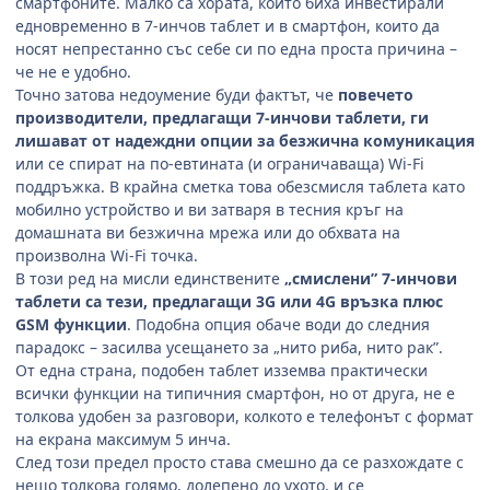
смартфоните. Малко са хората, които биха инвестирали
едновременно в 7-инчов таблет и в смартфон, които да
носят непрестанно със себе си по една проста причина –
че не е удобно.
Точно затова недоумение буди фактът, че
повечето
производители, предлагащи 7-инчови таблети, ги
лишават от надеждни опции за безжична комуникация
или се спират на по-евтината (и ограничаваща) Wi-Fi
поддръжка. В крайна сметка това обезсмисля таблета като
мобилно устройство и ви затваря в тесния кръг на
домашната ви безжична мрежа или до обхвата на
произволна Wi-Fi точка.
В този ред на мисли единствените
„смислени” 7-инчови
таблети са тези, предлагащи 3G или 4G връзка плюс
GSM функции
. Подобна опция обаче води до следния
парадокс – засилва усещането за „нито риба, нито рак”.
От една страна, подобен таблет изземва практически
всички функции на типичния смартфон, но от друга, не е
толкова удобен за разговори, колкото е телефонът с формат
на екрана максимум 5 инча.
След този предел просто става смешно да се разхождате с
нещо толкова голямо, долепено до ухото, и се