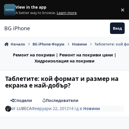
Премини към съдържанието
View in the app
×
Di
A better way to browse.
Learn more
.
BG iPhone
Вход
Начало
BG iPhone Форум
Новини
Таблетите: кой ф
Ремонт на покриви | Ремонт на покриви цени |
Хидроизолация на покриви
Таблетите: кой формат и размер на
екрана е най-добър?
Сподели
Последователи
от
LUBECA
Февруари 22, 2012
14 гд
в
Новини