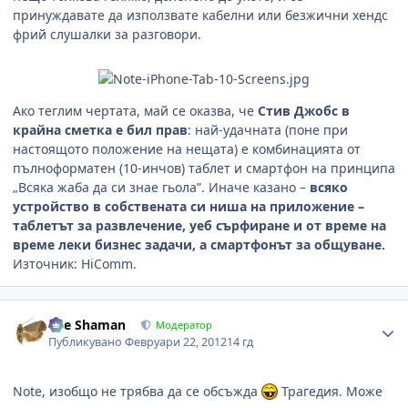
принуждавате да използвате кабелни или безжични хендс
фрий слушалки за разговори.
Ако теглим чертата, май се оказва, че
Стив Джобс в
крайна сметка е бил прав
: най-удачната (поне при
настоящото положение на нещата) е комбинацията от
пълноформатен (10-инчов) таблет и смартфон на принципа
„Всяка жаба да си знае гьола”. Иначе казано –
всяко
устройство в собствената си ниша на приложение –
таблетът за развлечение, уеб сърфиране и от време на
време леки бизнес задачи, а смартфонът за общуване.
Източник: HiComm.
Author stats
The Shaman
Модератор
Публикувано
Февруари 22, 2012
14 гд
Note, изобщо не трябва да се обсъжда
Трагедия. Може