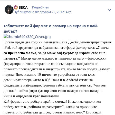
Author stats
LUBECA
Потребител
Публикувано
Февруари 22, 2012
14 гд
Таблетите: кой формат и размер на екрана е най-
добър?
Когато преди две години легендата Стив Джобс демонстрира първия
„7 инча
iPad, той аргументира избрания за него форм фактор така:
са прекалено малко, за да може софтуерът да изрази себе си в
пълнота.”
Макар малко мъгляво и типично за него – философски
формулирано, това твърдение явно съвпадна с виждането на
повечето производители в индустрията, които бързо подеха „таблет”
идеята. Днес именно 10-инчовите устройства от този клас
доминират пазара както в iOS, така и в Android сегмента.
Следващите най-разпространени таблети пък са тези със 7-инчов
дисплей, чийто форм фактор явно също намери своята пазарна
ниша и определен кръг почитатели.
Кой формат е по-добър в крайна сметка? И ако има едноличен
победител във „войната на размерите”, какви са причините
повечето потребители да предпочетат именно него? Ето някой