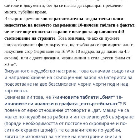
сайтове и документи, без да се налага да скролират прекалено
много, губейки време.
от чисто развлекателна гледна точка голям
В същото време
недостатък на повечето съвременни 10-инчови таблети е фактът,
че те все още използват екрани с вече доста архаичното 4:3
съотношение на страните
. Това означава, че ако си пуснете
широкоформатен филм върху тях, ще трябва да се примирите или с
изкуствен crop (изрязване на 16:9/16:10 кадъра, за да пасне на 4:3
екрана), или с двете досадни, черни линии в стил „руски филм от
80-те”.
Визуалното неудобство настрана, това означава също така
и напразно хабене на скъпоценния заряд на батерията за
подсветване на две безсмислени черни черти под и над
картината.
Означава ли това, че
7-инчовите таблети „бият” 10-
инчовите си аналози в графата „ентъртейнмънт”?
В
повече от едно отношение отговорът е „да”. Макар че са
малко по-неудобни за работа и интензивно уеб сърфиране
(поради необходимостта от постоянно скролиране и по-
ситния екранен шрифт), те са значително по-удобни,
когато се използват за четене на електронни книги в