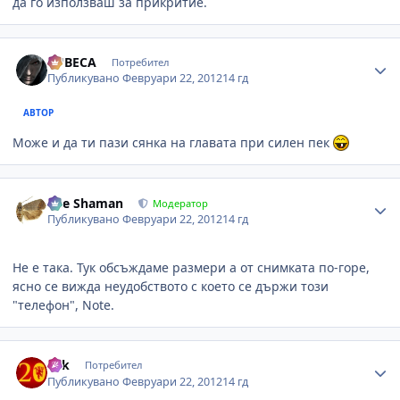
да го използваш за прикритие.
Author stats
LUBECA
Потребител
Публикувано
Февруари 22, 2012
14 гд
АВТОР
Може и да ти пази сянка на главата при силен пек
Author stats
The Shaman
Модератор
Публикувано
Февруари 22, 2012
14 гд
Не е така. Тук обсъждаме размери а от снимката по-горе,
ясно се вижда неудобството с което се държи този
"телефон", Note.
Author stats
eek
Потребител
Публикувано
Февруари 22, 2012
14 гд