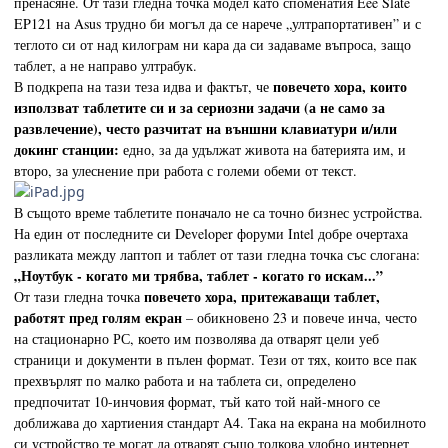
пренасяне. От тази гледна точка модел като споменатия Eee Slate
EP121 на Asus трудно би могъл да се нарече „ултрапортативен” и с
теглото си от над килограм ни кара да си задаваме въпроса, защо
таблет, а не направо ултрабук.
повечето хора, които
В подкрепа на тази теза идва и фактът, че
използват таблетите си и за сериозни задачи (а не само за
развлечение), често разчитат на външни клавиатури и/или
докинг станции:
едно, за да удължат живота на батерията им, и
второ, за улеснение при работа с големи обеми от текст.
В същото време таблетите поначало не са точно бизнес устройства.
На един от последните си Developer форуми Intel добре очертаха
разликата между лаптоп и таблет от тази гледна точка със слогана:
„Ноутбук - когато ми трябва, таблет - когато го искам...”
повечето хора, притежаващи таблет,
От тази гледна точка
работят пред голям екран
– обикновено 23 и повече инча, често
на стационарно РС, което им позволява да отварят цели уеб
страници и документи в пълен формат. Тези от тях, които все пак
прехвърлят по малко работа и на таблета си, определено
предпочитат 10-инчовия формат, тъй като той най-много се
доближава до хартиения стандарт А4. Така на екрана на мобилното
си устройство те могат да отварят също толкова удобно интернет