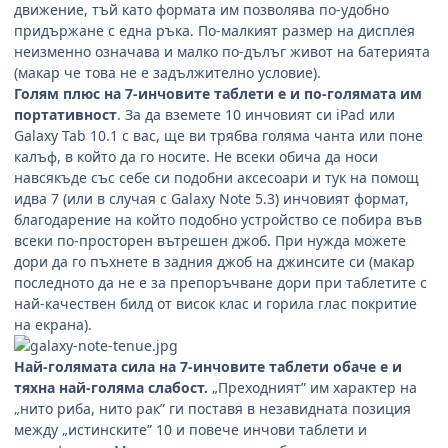
движение, тъй като формата им позволява по-удобно
придържане с една ръка. По-малкият размер на дисплея
неизменно означава и малко по-дълъг живот на батерията
(макар че това не е задължително условие).
Голям плюс на 7-инчовите таблети е и по-голямата им
портативност
. За да вземете 10 инчовият си iPad или
Galaxy Tab 10.1 с вас, ще ви трябва голяма чанта или поне
калъф, в който да го носите. Не всеки обича да носи
навсякъде със себе си подобни аксесоари и тук на помощ
идва 7 (или в случая с Galaxy Note 5.3) инчовият формат,
благодарение на който подобно устройство се побира във
всеки по-просторен вътрешен джоб. При нужда можете
дори да го пъхнете в задния джоб на джинсите си (макар
последното да не е за препоръчване дори при таблетите с
най-качествен билд от висок клас и горила глас покритие
на екрана).
Най-голямата сила на 7-инчовите таблети обаче е и
тяхна най-голяма слабост.
„Преходният” им характер на
„нито риба, нито рак” ги поставя в незавидната позиция
между „истинските” 10 и повече инчови таблети и