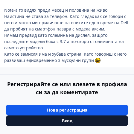
Note-a го видях преди месец и половина на живо.
Найстина не става за телефон. Като гледах как се говори с
него и много ми приличаше на опитите едно време на Dell
да пробият на смартфон пазара с модела аксим.
Нямам предвид като големина на дислея, защото
последните модели бяха с 3.7 а по-скоро с големината на
самото устройство.
Като се замисля има и хубава страна. Като говориш с него
развиваш едновременно 3 мускулни групи
Регистрирайте се или влезете в профила
си за да коментирате
Нова регистрация
Вход