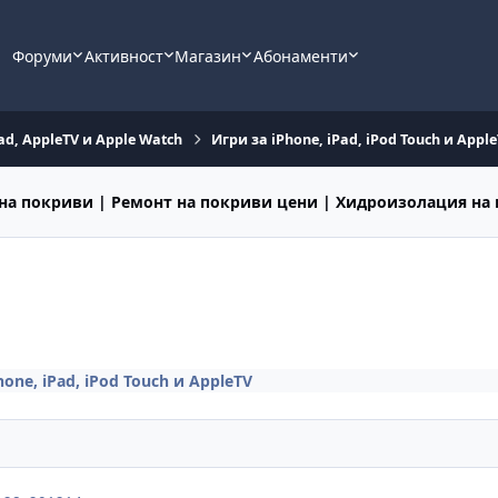
Форуми
Активност
Магазин
Абонаменти
ad, AppleTV и Apple Watch
Игри за iPhone, iPad, iPod Touch и Appl
на покриви | Ремонт на покриви цени | Хидроизолация на
hone, iPad, iPod Touch и AppleTV