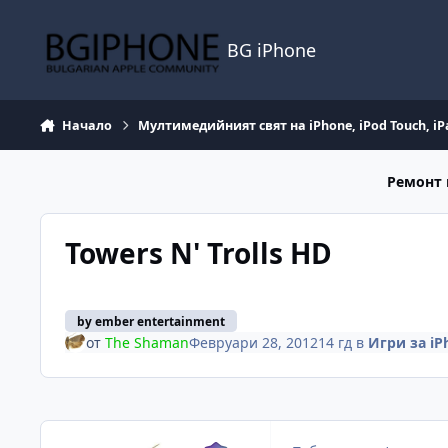
Премини към съдържанието
BG iPhone
Начало
Мултимедийният свят на iPhone, iPod Touch, iP
Ремонт 
Towers N' Trolls HD
by ember entertainment
от
The Shaman
Февруари 28, 2012
14 гд
в
Игри за iP