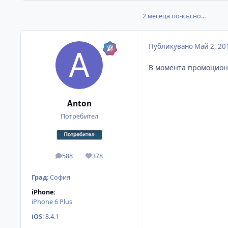
2 месеца по-късно...
Публикувано
Май 2, 20
В момента промоцион
Anton
Потребител
588
378
мнения
Reputation
Град
:
София
iPhone:
iPhone 6 Plus
iOS
:
8.4.1