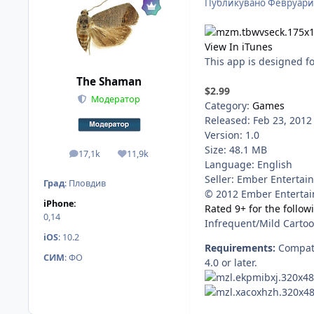
Публикувано
Февруари 
View In iTunes
This app is designed f
The Shaman
$2.99
Модератор
Category:
Games
Released: Feb 23, 2012
Version: 1.0
Size: 48.1 MB
17,1k
11,9k
мнения
Reputation
Language: English
Seller: Ember Entertai
Град
:
Пловдив
© 2012 Ember Entertai
iPhone:
Rated 9+ for the follow
0,14
Infrequent/Mild Cartoo
iOS
:
10.2
Requirements:
Compati
СИМ
:
ФО
4.0 or later.