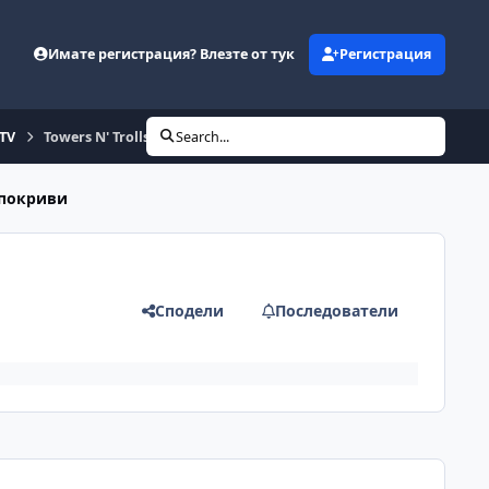
Имате регистрация? Влезте от тук
Регистрация
eTV
Towers N' Trolls HD
Search...
 покриви
Сподели
Последователи