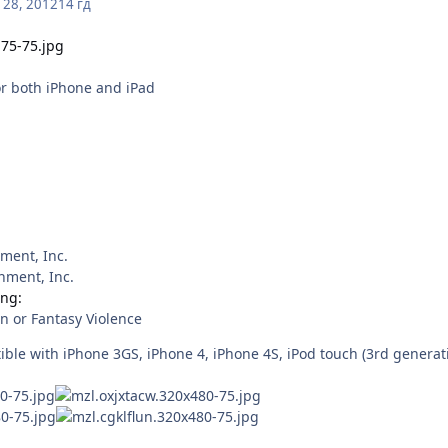
28, 2012
14 гд
or both iPhone and iPad
nment, Inc.
nment, Inc.
ing:
n or Fantasy Violence
ble with iPhone 3GS, iPhone 4, iPhone 4S, iPod touch (3rd generati