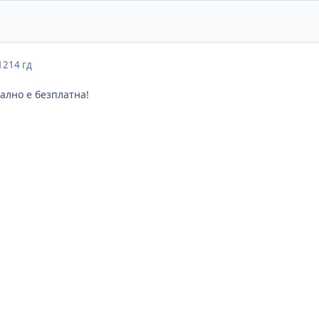
12
14 гд
ално е безплатна!