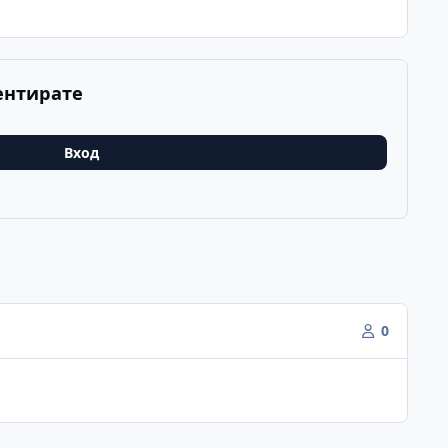
ентирате
Вход
0