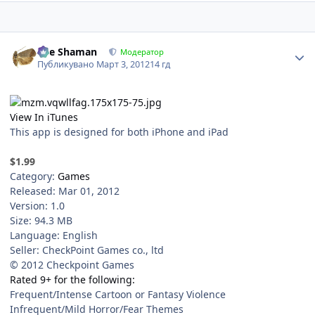
Author stats
The Shaman
Модератор
Публикувано
Март 3, 2012
14 гд
View In iTunes
This app is designed for both iPhone and iPad
$1.99
Category:
Games
Released: Mar 01, 2012
Version: 1.0
Size: 94.3 MB
Language: English
Seller: CheckPoint Games co., ltd
© 2012 Checkpoint Games
Rated 9+ for the following:
Frequent/Intense Cartoon or Fantasy Violence
Infrequent/Mild Horror/Fear Themes