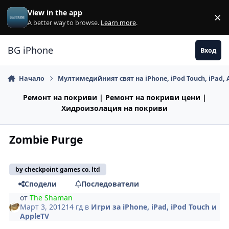
Премини към съдържанието
View in the app
×
Di
A better way to browse.
Learn more
.
BG iPhone
Вход
Начало
Мултимедийният свят на iPhone, iPod Touch, iPad, 
Ремонт на покриви | Ремонт на покриви цени |
Хидроизолация на покриви
Zombie Purge
by checkpoint games co. ltd
Сподели
Последователи
от
The Shaman
Март 3, 2012
14 гд
в
Игри за iPhone, iPad, iPod Touch и
AppleTV