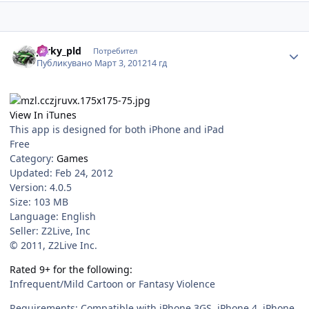
Author stats
Jorky_pld
Потребител
Публикувано
Март 3, 2012
14 гд
View In iTunes
This app is designed for both iPhone and iPad
Free
Category:
Games
Updated: Feb 24, 2012
Version: 4.0.5
Size: 103 MB
Language: English
Seller: Z2Live, Inc
© 2011, Z2Live Inc.
Rated 9+ for the following:
Infrequent/Mild Cartoon or Fantasy Violence
Requirements: Compatible with iPhone 3GS, iPhone 4, iPhone