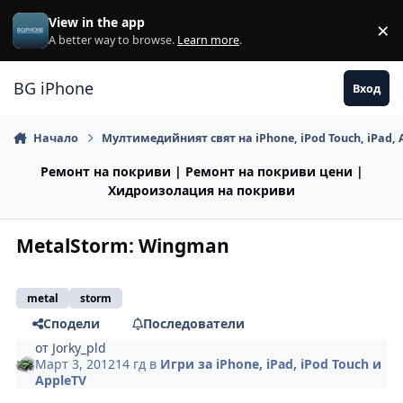
Премини към съдържанието
View in the app
×
Di
A better way to browse.
Learn more
.
BG iPhone
Вход
Начало
Мултимедийният свят на iPhone, iPod Touch, iPad, 
Ремонт на покриви | Ремонт на покриви цени |
Хидроизолация на покриви
MetalStorm: Wingman
metal
storm
Сподели
Последователи
от
Jorky_pld
Март 3, 2012
14 гд
в
Игри за iPhone, iPad, iPod Touch и
AppleTV