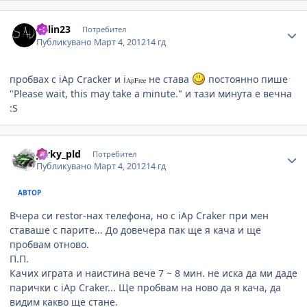
Author stats
Kalin23
Потребител
Публикувано
Март 4, 2012
14 гд
пробвах с iAp Cracker и i
не става
постоянно пише
ApFree
"Please wait, this may take a minute." и тази минута е вечна
:S
Author stats
Jorky_pld
Потребител
Публикувано
Март 4, 2012
14 гд
АВТОР
Вчера си restor-нах телефона, но с iAp Craker при мен
ставаше с парите... До довечера пак ще я кача и ще
пробвам отново.
П.П.
Качих играта и наистина вече 7 ~ 8 мин. не иска да ми даде
парички с iAp Craker... Ще пробвам на ново да я кача, да
видим какво ще стане.