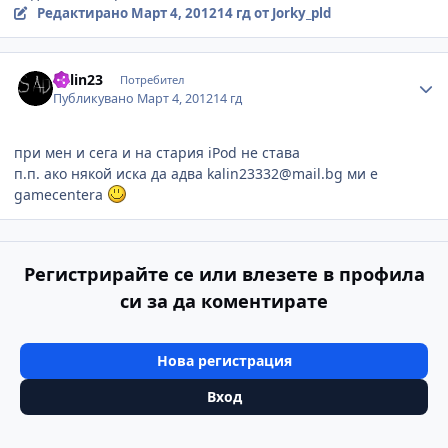
Редактирано
Март 4, 2012
14 гд
от Jorky_pld
Author stats
Kalin23
Потребител
Публикувано
Март 4, 2012
14 гд
при мен и сега и на стария iPod не става
п.п. ако някой иска да адва kalin23332@mail.bg ми е
gamecentera
Регистрирайте се или влезете в профила
си за да коментирате
Нова регистрация
Вход