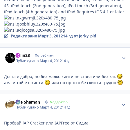
4S, iPod touch (2nd generation), iPod touch (3rd generation),
iPod touch (4th generation) and iPad.Requires iOS 4.1 or later.
Редактирано
Март 3, 2012
14 гд
от Jorky_pld
Author stats
Kalin23
Потребител
Публикувано
Март 4, 2012
14 гд
Доста е добра, но без малко кинти не става или без хак
ама и той е с кинти
или по просто без кинти трудно
Author stats
The Shaman
Модератор
Публикувано
Март 4, 2012
14 гд
Пробвай iAP Cracker или IAPFree от Сидиа.