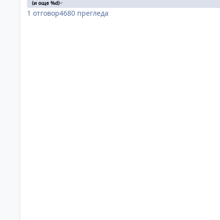
(и още %d)
1
отговор
4680
прегледа