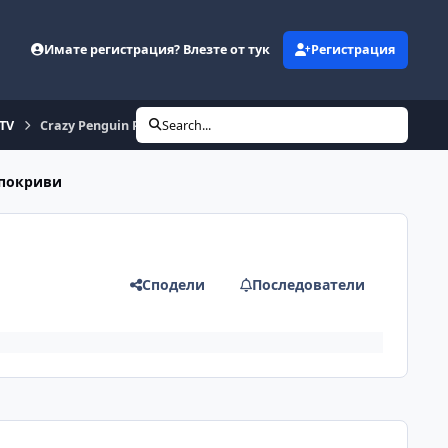
Имате регистрация? Влезте от тук
Регистрация
eTV
Crazy Penguin Party
Search...
 покриви
Сподели
Последователи