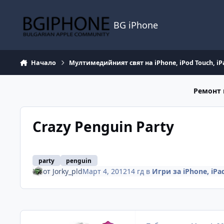
Премини към съдържанието
BG iPhone
Начало
Мултимедийният свят на iPhone, iPod Touch, iP
Ремонт 
Crazy Penguin Party
party
penguin
от
Jorky_pld
Март 4, 2012
14 гд
в
Игри за iPhone, iPa