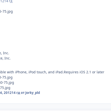
012
14 гд
, Inc.
e, Inc.
le with iPhone, iPod touch, and iPad.Requires iOS 2.1 or later
4, 2012
14 гд
от Jorky_pld