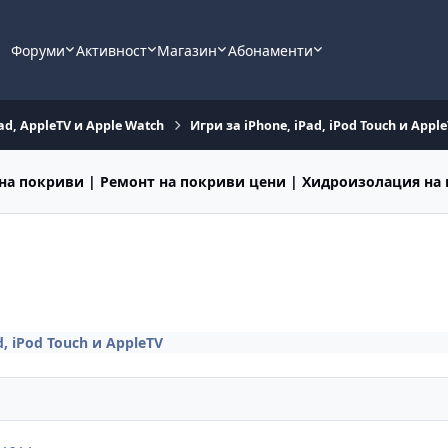
Форуми
Активност
Магазин
Абонаменти
ad, AppleTV и Apple Watch
Игри за iPhone, iPad, iPod Touch и Appl
на покриви | Ремонт на покриви цени | Хидроизолация на
d, iPod Touch и AppleTV