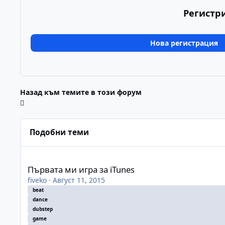
Регистр
Нова регистрация
Назад към темите в този форум
Подобни теми
Първата ми игра за iTunes
Първата ми игра за iTunes
fiveko
·
Август 11, 2015
beat
dance
dubstep
game