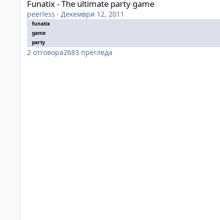
Funatix - The ultimate party game
peerless
·
Декември 12, 2011
funatix
game
party
2
отговора
2683
прегледа