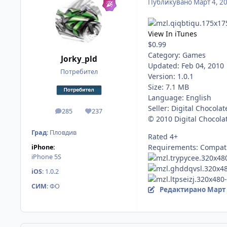
Публикувано
Март 4, 2
View In iTunes
$0.99
Category: Games
Jorky_pld
Updated: Feb 04, 2010
Потребител
Version: 1.0.1
Size: 7.1 MB
Language: English
Seller: Digital Chocolate
285
237
мнения
Reputation
© 2010 Digital Chocolat
Град
:
Пловдив
Rated 4+
Requirements: Compatib
iPhone:
iPhone 5S
iOS
:
1.0.2
СИМ
:
ФО
Редактирано
Март 