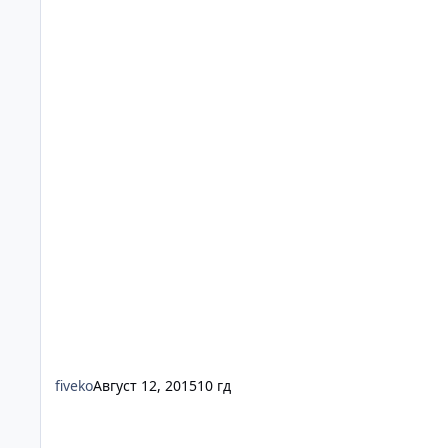
fiveko
Август 12, 2015
10 гд
Funatix - The ultimate party game