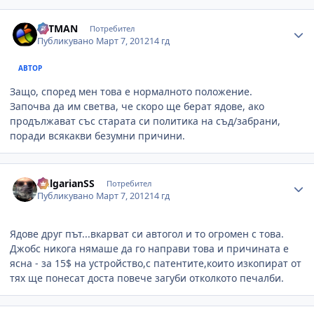
Author stats
HITMAN
Потребител
Публикувано
Март 7, 2012
14 гд
АВТОР
Защо, според мен това е нормалното положение.
Започва да им светва, че скоро ще берат ядове, ако
продължават със старата си политика на съд/забрани,
поради всякакви безумни причини.
Author stats
BulgarianSS
Потребител
Публикувано
Март 7, 2012
14 гд
Ядове друг път...вкарват си автогол и то огромен с това.
Джобс никога нямаше да го направи това и причината е
ясна - за 15$ на устройство,с патентите,които изкопират от
тях ще понесат доста повече загуби отколкото печалби.
Author stats