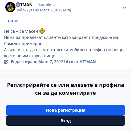
HITMAN
Потребител
Публикувано
Март 7, 2012
14 гд
АВТОР
Не съм съгласен
Няма да привлекат клиенти като забранят продажба на
Самсунг примерно.
А така искат да вземат от всеки мобилен телефон по нещо,
което не им струва нищо
Редактирано
Март 7, 2012
14 гд
от HITMAN
Регистрирайте се или влезете в профила
си за да коментирате
Нова регистрация
Вход