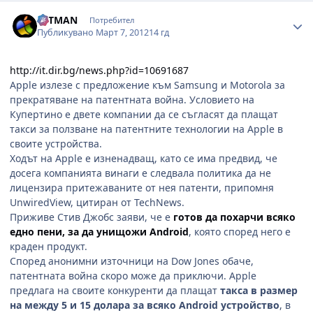
Author stats
HITMAN
Потребител
Публикувано
Март 7, 2012
14 гд
http://it.dir.bg/news.php?id=10691687
Apple излезе с предложение към Samsung и Motorola за
прекратяване на патентната война. Условието на
Купертино е двете компании да се съгласят да плащат
такси за ползване на патентните технологии на Apple в
своите устройства.
Ходът на Apple е изненадващ, като се има предвид, че
досега компанията винаги е следвала политика да не
лицензира притежаваните от нея патенти, припомня
UnwiredView, цитиран от TechNews.
Приживе Стив Джобс заяви, че е
готов да похарчи всяко
едно пени, за да унищожи Android
, която според него е
краден продукт.
Според анонимни източници на Dow Jones обаче,
патентната война скоро може да приключи. Apple
предлага на своите конкуренти да плащат
такса в размер
на между 5 и 15 долара за всяко Android устройство
, в