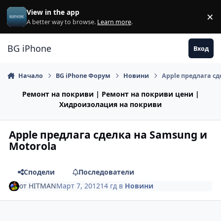
Премини към съдържанието
View in the app
×
Di
A better way to browse.
Learn more
.
BG iPhone
Вход
Начало
BG iPhone Форум
Новини
Apple предлага сд
Ремонт на покриви | Ремонт на покриви цени |
Хидроизолация на покриви
Apple предлага сделка на Samsung и
Motorola
Сподели
Последователи
от
HITMAN
Март 7, 2012
14 гд
в
Новини