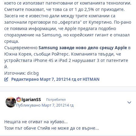
което се използват патентовани от компанията технологии.
Сметките показват, че това са от 1 до 2,5% от приходите.
Засега не е известно дали между трите компании са
започнали преговори по „офертата" от Купертино. По-рано
се появиха информации, че Apple предлага подобно
споразумение на Samsung, но корейският гигант е отказал
среща.
Същевременно
Samsung заведе ново дело срещу Apple
в
Южна Корея, съобщи Ройтерс. Компанията твърди, че
устройствата iPhone 4S и iPad 2 нарушават 3 от патентите
й.
Източник: dir.bg
Редактирано
Март 7, 2012
14 гд
от HITMAN
Author stats
BulgarianSS
Потребител
Публикувано
Март 7, 2012
14 гд
Нещата не отиват на хубаво...
Този път обаче Стийв не може да се върне...