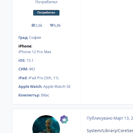
Потребител
2,6k
6,8k
мнения
Reputation
Град
:
София
iPhone:
iPhone 12 Pro Max
iOS
:
15.1
СИМ
:
ФО
iPad
:
iPad Pro (5th, 11)
Apple Watch
:
Apple Watch SE
Компютър
:
IMac
Публикувано
Март 13, 
System/Library/CoreSe