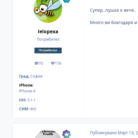
Супер..пушка е вече..
Много ви благодаря и
lelopexa
Потребител
70
176
мнения
Reputation
Град
:
София
iPhone:
iPhone 4
iOS
:
5.1.1
СИМ
:
ФО
Публикувано
Март 13, 