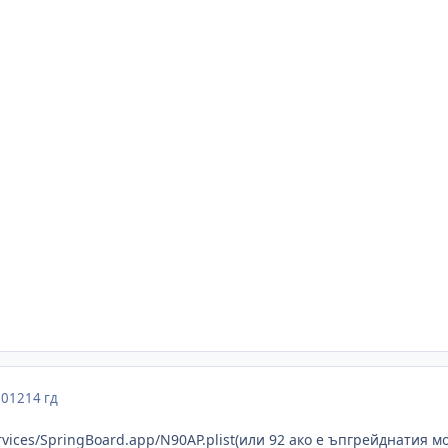
2012
14 гд
rvices/SpringBoard.app/N90AP.plist(или 92 ако е ъпгрейднатия м