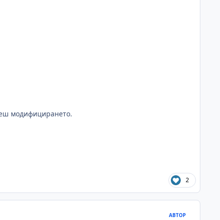
еш модифицирането.
2
АВТОР