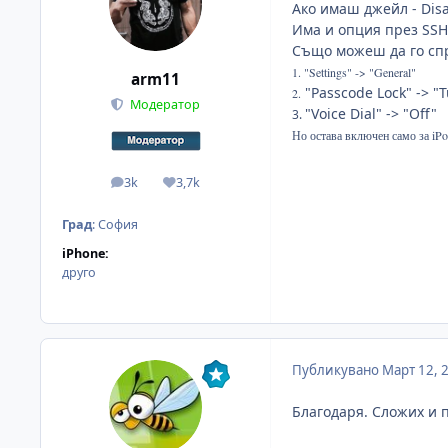
Ако имаш джейл - Disa
Има и опция през SSH
Също можеш да го сп
1. "Settings" -> "General"
arm11
"Passcode Lock" -> "
2.
Модератор
"Voice Dial" -> "Off"
3.
​Но остава включен само за iPo
3k
3,7k
мнения
Reputation
Град
:
София
iPhone:
друго
Публикувано
Март 12, 
Благодаря. Сложих и пр