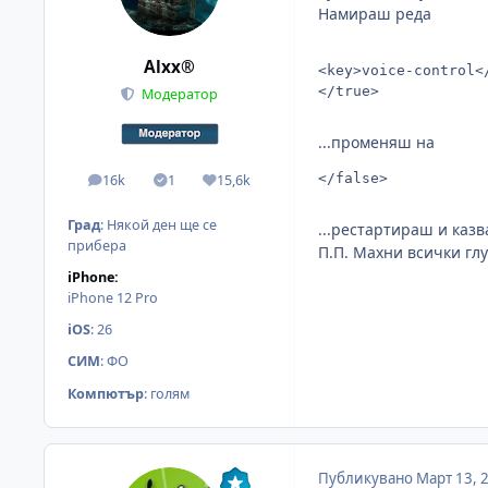
Намираш реда
Alxx®
<key>voice-control<
</true>
Модератор
...променяш на
</false>
16k
1
15,6k
мнения
Solutions
Reputation
Град
:
Някой ден ще се
...рестартираш и казв
прибера
П.П. Махни всички гл
iPhone:
iPhone 12 Pro
iOS
:
26
СИМ
:
ФО
Компютър
:
голям
Публикувано
Март 13, 