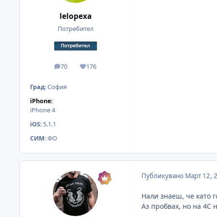
lelopexa
Потребител
70
176
мнения
Reputation
Град
:
София
iPhone:
iPhone 4
iOS
:
5.1.1
СИМ
:
ФО
Публикувано
Март 12, 
Нали знаеш, че като г
Аз пробвах, но на 4С 