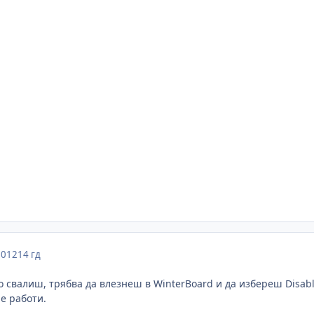
2012
14 гд
о свалиш, трябва да влезнеш в WinterBoard и да избереш Disable
не работи.