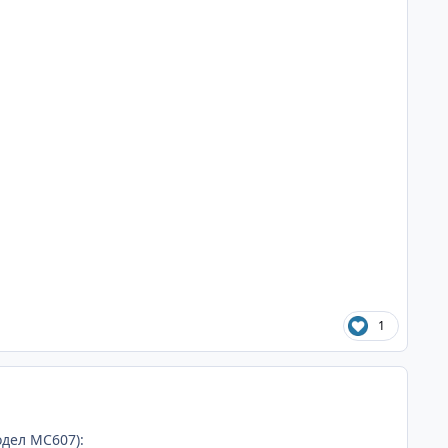
1
одел MC607):