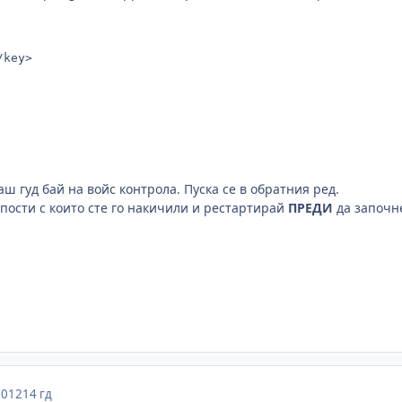
/key>
аш гуд бай на войс контрола. Пуска се в обратния ред.
упости с които сте го накичили и рестартирай
ПРЕДИ
да започн
2012
14 гд