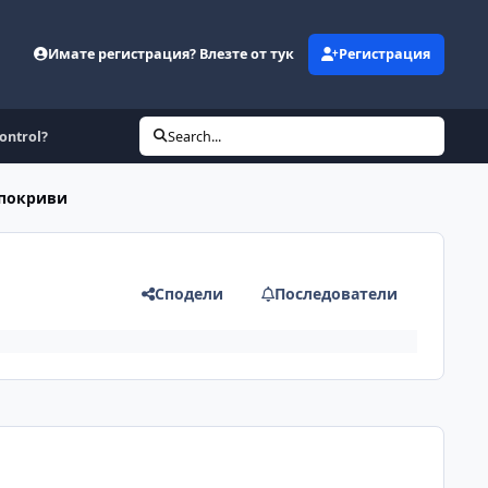
Имате регистрация? Влезте от тук
Регистрация
ontrol?
Search...
 покриви
Сподели
Последователи