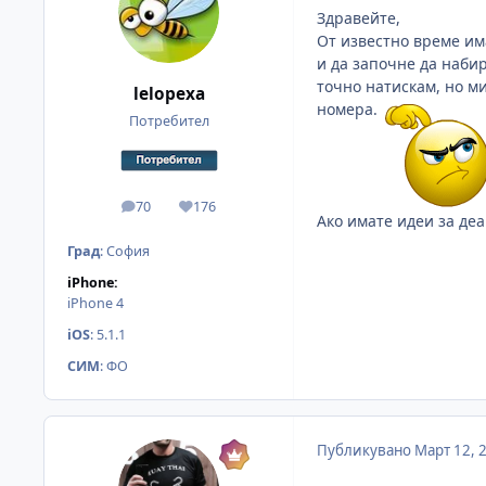
Здравейте,
От известно време има
и да започне да наби
точно натискам, но м
lelopexa
номера.
Потребител
70
176
мнения
Reputation
Ако имате идеи за деа
Град
:
София
iPhone:
iPhone 4
iOS
:
5.1.1
СИМ
:
ФО
Публикувано
Март 12, 