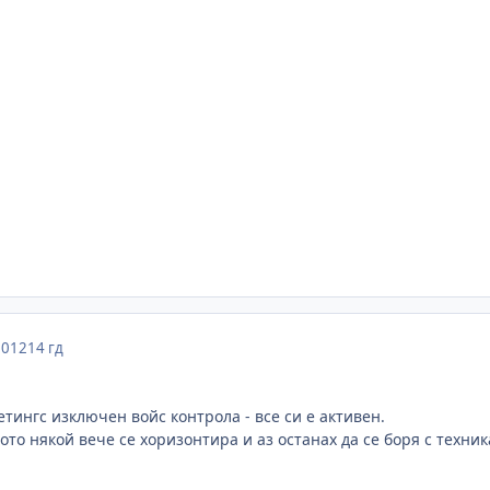
2012
14 гд
етингс изключен войс контрола - все си е активен.
ото някой вече се хоризонтира и аз останах да се боря с техник