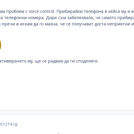
м проблем с voice control. Прибирайки телефона в кейса му и в
ра телефонни номера. Дори съм забелязвала, че самото прибиран
и пречи и искам да го махна, че се получават доста неприятни 
ктивирането му, ще се радвам да ги споделите.
2012
14 гд