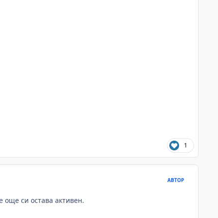
1
АВТОР
се още си остава активен.