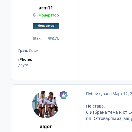
arm11
Модератор
3k
3,7k
мнения
Reputation
Град
:
София
iPhone:
друго
Публикувано
Март 12, 
Не става.
С избрана тема и от С
пп. Отговарям аз, защ
algor