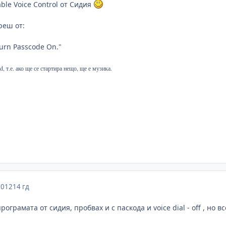
ble Voice Control от Сидия
реш от:
Turn Passcode On."
d, т.е. ако ще се стартира нещо, ще е музика.
2012
14 гд
ограмата от сидия, пробвах и с паскода и voice dial - off , но в