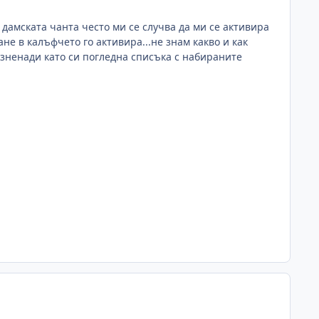
 дамската чанта често ми се случва да ми се активира
е в калъфчето го активира...не знам какво и как
изненади като си погледна списъка с набираните