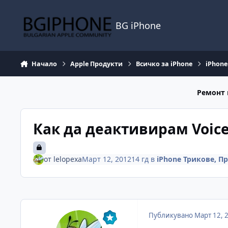
Премини към съдържанието
BG iPhone
Начало
Apple Продукти
Всичко за iPhone
iPhon
Ремонт 
Как да деактивирам Voice
от
lelopexa
Март 12, 2012
14 гд
в
iPhone Трикове, 
Публикувано
Март 12, 