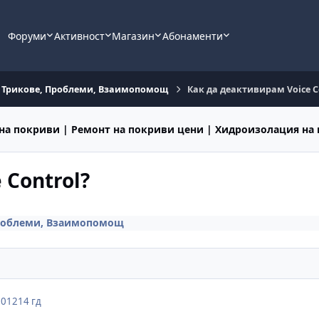
Форуми
Активност
Магазин
Абонаменти
e Трикове, Проблеми, Взаимопомощ
Как да деактивирам Voice C
на покриви | Ремонт на покриви цени | Хидроизолация на
 Control?
Проблеми, Взаимопомощ
2012
14 гд