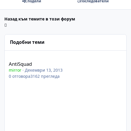
Сподели
Последователи
Назад към темите в този форум
Подобни теми
AntiSquad
AntiSquad
mirror
·
Декември 13, 2013
0
отговора
3162
прегледа