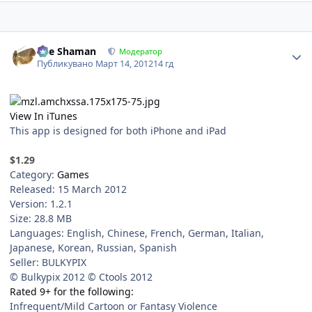
Author stats
The Shaman
Модератор
Публикувано
Март 14, 2012
14 гд
View In iTunes
This app is designed for both iPhone and iPad
$1.29
Category:
Games
Released: 15 March 2012
Version: 1.2.1
Size: 28.8 MB
Languages: English, Chinese, French, German, Italian,
Japanese, Korean, Russian, Spanish
Seller: BULKYPIX
© Bulkypix 2012 © Ctools 2012
Rated 9+ for the following:
Infrequent/Mild Cartoon or Fantasy Violence