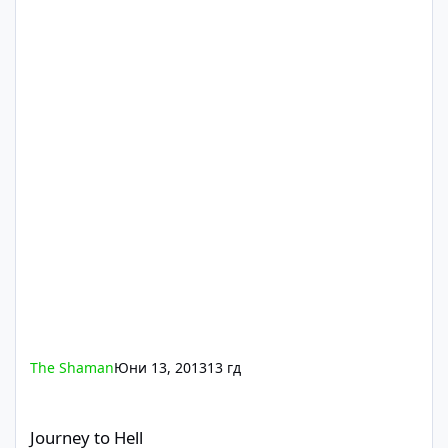
The Shaman
Юни 13, 2013
13 гд
Journey to Hell
Journey to Hell