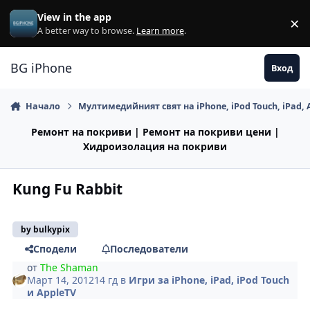
Премини към съдържанието
View in the app
×
Di
A better way to browse.
Learn more
.
BG iPhone
Вход
Начало
Мултимедийният свят на iPhone, iPod Touch, iPad, 
Ремонт на покриви | Ремонт на покриви цени |
Хидроизолация на покриви
Kung Fu Rabbit
by bulkypix
Сподели
Последователи
от
The Shaman
Март 14, 2012
14 гд
в
Игри за iPhone, iPad, iPod Touch
и AppleTV