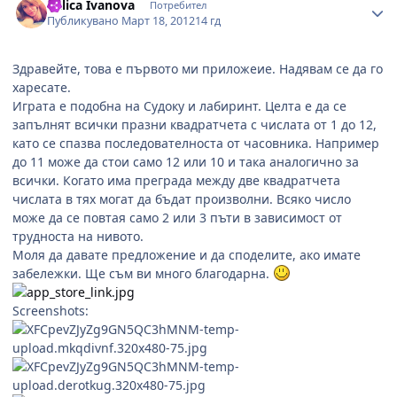
Ralica Ivanova
Потребител
Публикувано
Март 18, 2012
14 гд
Здравейте, това е първото ми приложеие. Надявам се да го
харесате.
Играта е подобна на Судоку и лабиринт. Целта е да се
запълнят всички празни квадратчета с числата от 1 до 12,
като се спазва последователноста от часовника. Например
до 11 може да стои само 12 или 10 и така аналогично за
всички. Когато има преграда между две квадратчета
числата в тях могат да бъдат произволни. Всяко число
може да се повтая само 2 или 3 пъти в зависимост от
трудноста на нивото.
Моля да давате предложение и да споделите, ако имате
забележки. Ще съм ви много благодарна.
Screenshots: