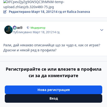
Редактирано
Март 18, 2012
14 гд
от Ralica Ivanova
Author stats
Alxx®
Модератор
Публикувано
Март 18, 2012
14 гд
Рали, дай някакво описанийце що за чудо е, как се играе?
Драсни и някой ред в профила?
Регистрирайте се или влезете в профила
си за да коментирате
Нова регистрация
Вход