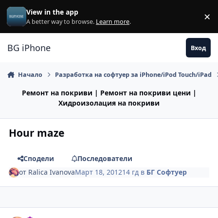
Премини към съдържанието
View in the app
×
Di
A better way to browse.
Learn more
.
BG iPhone
Вход
Начало
Разработка на софтуер за iPhone/iPod Touch/iPad
Ремонт на покриви | Ремонт на покриви цени |
Хидроизолация на покриви
Hour maze
Сподели
Последователи
от
Ralica Ivanova
Март 18, 2012
14 гд
в
БГ Софтуер
Author stats