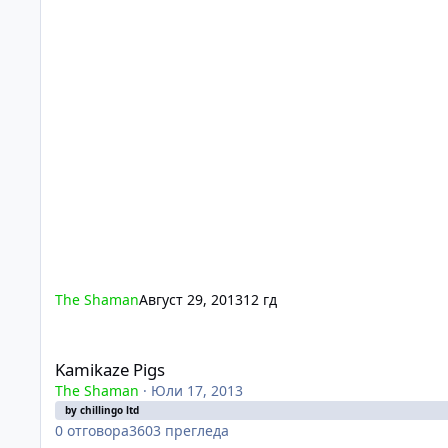
The Shaman
Август 29, 2013
12 гд
Kamikaze Pigs
Kamikaze Pigs
The Shaman
·
Юли 17, 2013
by chillingo ltd
0
отговора
3603
прегледа