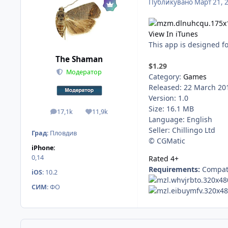
Публикувано
Март 21, 
View In iTunes
This app is designed f
The Shaman
$1.29
Модератор
Category:
Games
Released: 22 March 20
Version: 1.0
Size: 16.1 MB
17,1k
11,9k
мнения
Reputation
Language: English
Seller: Chillingo Ltd
Град
:
Пловдив
© CGMatic
iPhone:
0,14
Rated 4+
Requirements:
Compati
iOS
:
10.2
СИМ
:
ФО