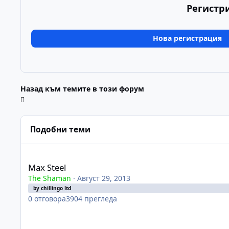
Регистр
Нова регистрация
Назад към темите в този форум
Подобни теми
Max Steel
Max Steel
The Shaman
·
Август 29, 2013
by chillingo ltd
0
отговора
3904
прегледа