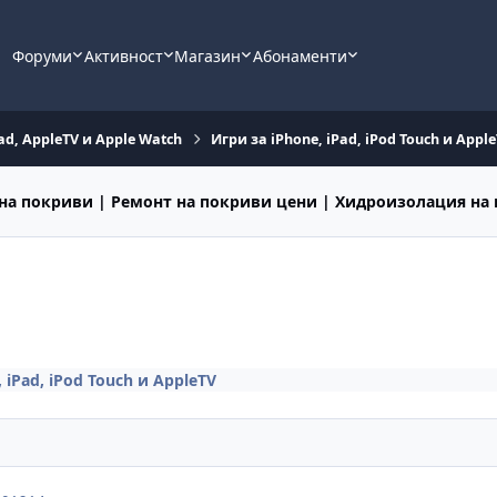
Форуми
Активност
Магазин
Абонаменти
ad, AppleTV и Apple Watch
Игри за iPhone, iPad, iPod Touch и Appl
на покриви | Ремонт на покриви цени | Хидроизолация на
 iPad, iPod Touch и AppleTV