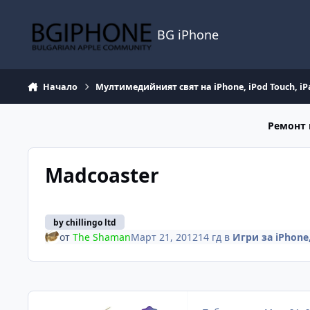
Премини към съдържанието
BG iPhone
Начало
Мултимедийният свят на iPhone, iPod Touch, iP
Ремонт 
Madcoaster
by chillingo ltd
от
The Shaman
Март 21, 2012
14 гд
в
Игри за iPhone,