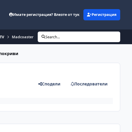
Имате регистрация? Влезте от тук
Регистрация
eTV
Madcoaster
Search...
 покриви
Сподели
Последователи