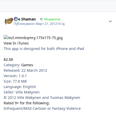
Author stats
The Shaman
Модератор
Публикувано
Март 21, 2012
14 гд
View In iTunes
This app is designed for both iPhone and iPad
$2.59
Category:
Games
Released: 22 March 2012
Version: 1.0.1
Size: 77.8 MB
Language: English
Seller: Ville Makynen
© 2012 Ville Mäkynen and Tuomas Mäkynen
Rated 9+ for the following:
Infrequent/Mild Cartoon or Fantasy Violence