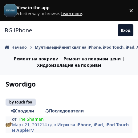
Премини към съдържанието
View in the app
×
Di
A better way to browse.
Learn more
.
BG iPhone
Вход
Начало
Мултимедийният свят на iPhone, iPod Touch, iPad, 
Ремонт на покриви | Ремонт на покриви цени |
Хидроизолация на покриви
Swordigo
by touch foo
Сподели
Последователи
от
The Shaman
Март 21, 2012
14 гд
в
Игри за iPhone, iPad, iPod Touch
и AppleTV