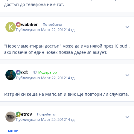
достъп до телефона не е гот.
Author stats
kawabiker
Потребител
Публикувано
Март 22, 2012
14 гд
"Нерегламентиран достъп" може да има някой през iCloud ,
ако повече от един човек ползва дадения акаунт.
Author stats
Alxx®
Модератор
Публикувано
Март 22, 2012
14 гд
Изтрий си кеша на Мапс.ап и виж ще повтори ли случката.
Author stats
ypetrov
Потребител
Публикувано
Март 25, 2012
14 гд
АВТОР