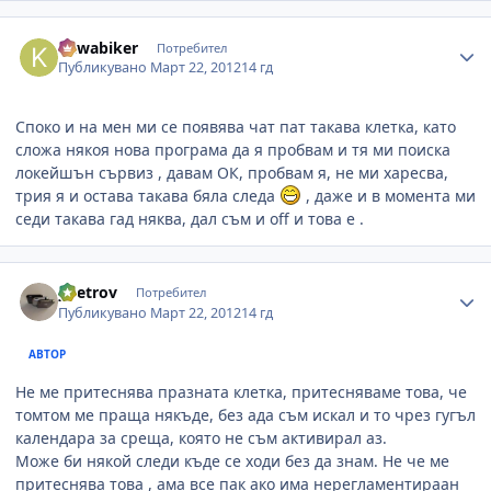
Author stats
kawabiker
Потребител
Публикувано
Март 22, 2012
14 гд
Споко и на мен ми се появява чат пат такава клетка, като
сложа някоя нова програма да я пробвам и тя ми поиска
локейшън сървиз , давам ОК, пробвам я, не ми харесва,
трия я и остава такава бяла следа
, даже и в момента ми
седи такава гад няква, дал съм и off и това е .
Author stats
ypetrov
Потребител
Публикувано
Март 22, 2012
14 гд
АВТОР
Не ме притеснява празната клетка, притесняваме това, че
томтом ме праща някъде, без ада съм искал и то чрез гугъл
календара за среща, която не съм активирал аз.
Може би някой следи къде се ходи без да знам. Не че ме
притеснява това , ама все пак ако има нерегламентираан