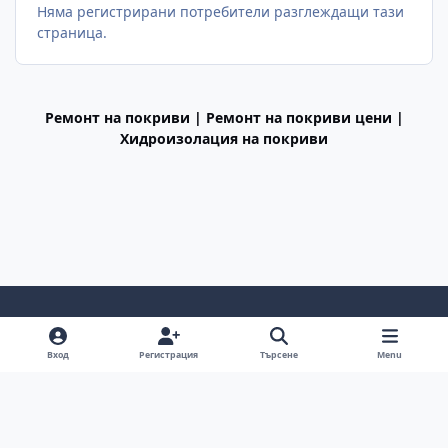
Няма регистрирани потребители разглеждащи тази
страница.
Ремонт на покриви | Ремонт на покриви цени |
Хидроизолация на покриви
Light Mode
Dark Mode
System Preference
f
Вход
Регистрация
Търсене
Menu
a
Декларация за поверителност
Cookies
c
BGiPhone © 2009 - 2026
Powered by
Invision Community
e
b