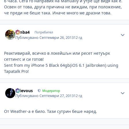
6 часа. Сега го направих на Manually и утре ще видя как е.
Освен от това, друга причина не виждам, при положение,
че преди не беше така. Иначе много ме дразни това.
Author stats
simba4
Потребител
Публикувано
Септември 26, 2013
12 гд
Реактивирай, всичко в локейшън или ресет нетуърк
сеттингс и си готов!
Sent from my iPhone 5 Black 64gb(iOS 6.1 Jailbroken) using
Tapatalk Pro!
Author stats
Grievous
Модератор
Публикувано
Септември 27, 2013
12 гд
От Weather-а е било. Тази сутрин беше наред.