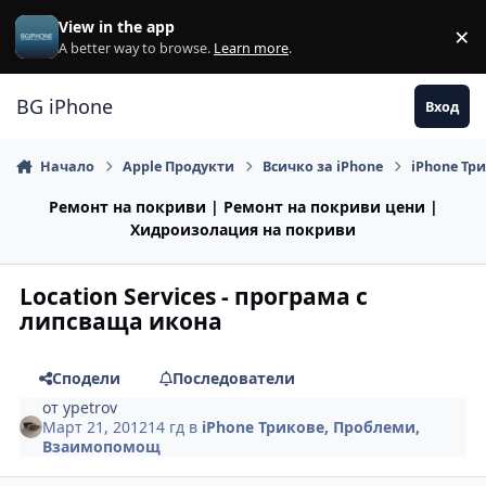
Премини към съдържанието
View in the app
×
Di
A better way to browse.
Learn more
.
BG iPhone
Вход
Начало
Apple Продукти
Всичко за iPhone
iPhone Тр
Ремонт на покриви | Ремонт на покриви цени |
Хидроизолация на покриви
Location Services - програма с
липсваща икона
Сподели
Последователи
от
ypetrov
Март 21, 2012
14 гд
в
iPhone Трикове, Проблеми,
Взаимопомощ