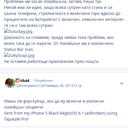
Проблема ми касае локейшъна, затова пиша тук.
Някой има ли идея, защо всяка сутрин като стана и си
цъкна телефона, стрелкичката е включена горе вдясно до
процентите на батерията? С включен, невключен интернет
тя си е там всяка сутрин.
Доколкото си спомням, преди нямах този проблем, ако
може така да се нарече. От локейшън ми е изключено
Status Bar Icon.
Не оставям работещи приложения през нощта.
Author stats
simba4
Потребител
Публикувано
Септември 26, 2013
12 гд
Имаш ли форскуеър, ако да му включи и изключи
локейшън опцията!
Sent from my iPhone 5 Black 64gb(iOS 6.1 Jailbroken) using
Tapatalk Pro!