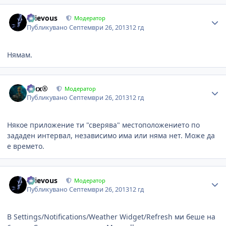
Author stats
Grievous
Модератор
Публикувано
Септември 26, 2013
12 гд
Нямам.
Author stats
Alxx®
Модератор
Публикувано
Септември 26, 2013
12 гд
Някое приложение ти "сверява" местоположението по
зададен интервал, независимо има или няма нет. Може да
е времето.
Author stats
Grievous
Модератор
Публикувано
Септември 26, 2013
12 гд
В Settings/Notifications/Weather Widget/Refresh ми беше на