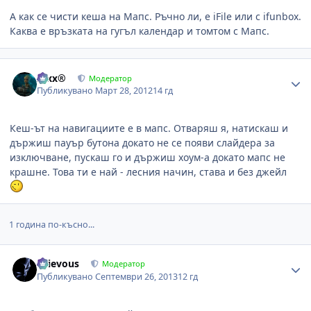
А как се чисти кеша на Мапс. Ръчно ли, е iFile или с ifunbox.
Каква е връзката на гугъл календар и томтом с Мапс.
Author stats
Alxx®
Модератор
Публикувано
Март 28, 2012
14 гд
Кеш-ът на навигациите е в мапс. Отваряш я, натискаш и
държиш пауър бутона докато не се появи слайдера за
изключване, пускаш го и държиш хоум-а докато мапс не
крашне. Това ти е най - лесния начин, става и без джейл
1 година по-късно...
Author stats
Grievous
Модератор
Публикувано
Септември 26, 2013
12 гд