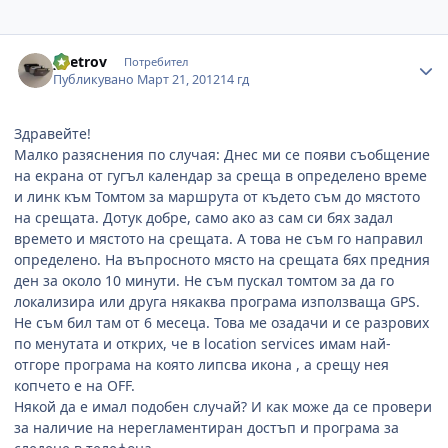
Author stats
ypetrov
Потребител
Публикувано
Март 21, 2012
14 гд
Здравейте!
Малко разяснения по случая: Днес ми се появи съобщение
на екрана от гугъл календар за среща в определено време
и линк към Томтом за маршрута от където съм до мястото
на срещата. Дотук добре, само ако аз сам си бях задал
времето и мястото на срещата. А това не съм го направил
определено. На въпросното място на срещата бях предния
ден за около 10 минути. Не съм пускал томтом за да го
локализира или друга някаква програма използваща GPS.
Не съм бил там от 6 месеца. Това ме озадачи и се разрових
по менутата и открих, че в location services имам най-
отгоре програма на която липсва икона , а срещу нея
копчето е на OFF.
Някой да е имал подобен случай? И как може да се провери
за наличие на нерегламентиран достъп и програма за