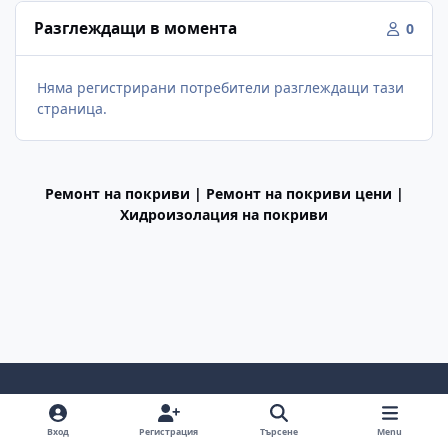
Разглеждащи в момента
0
Няма регистрирани потребители разглеждащи тази
страница.
Ремонт на покриви | Ремонт на покриви цени |
Хидроизолация на покриви
Light Mode
Dark Mode
System Preference
f
Вход
Регистрация
Търсене
Menu
a