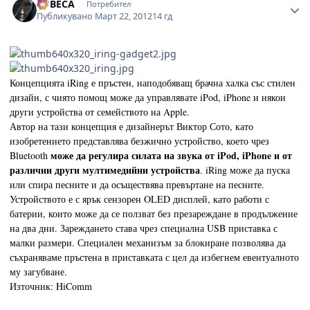
LUBECA
Потребител
Публикувано
Март 22, 2012
14 гд
Концепцията iRing е пръстен, наподобяващ брачна халка със стилен
дизайн, с чиято помощ може да управлявате iPod, iPhone и някои
други устройства от семейството на Apple.
Автор на тази концепция е дизайнерът Виктор Сото, като
изобретението представлява безжично устройство, което чрез
може да регулира силата на звука от iPod, iPhone и от
Bluetooth
различни други мултимедийни устройства
. iRing може да пуска
или спира песните и да осъществява превъртане на песните.
Устройството е с ярък сензорен OLED дисплей, като работи с
батерии, които може да се ползват без презареждане в продължение
на два дни. Зареждането става чрез специална USB приставка с
малки размери. Специален механизъм за блокиране позволява да
съхраняваме пръстена в приставката с цел да избегнем евентуалното
му загубване.
Източник: HiComm