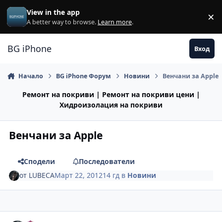
Премини към съдържанието
View in the app
×
Di
A better way to browse.
Learn more
.
BG iPhone
Вход
Начало
BG iPhone Форум
Новини
Венчани за Apple
Ремонт на покриви | Ремонт на покриви цени |
Хидроизолация на покриви
Венчани за Apple
Сподели
Последователи
от
LUBECA
Март 22, 2012
14 гд
в
Новини
Author stats