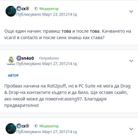
Author stats
Alxx®
Модератор
Публикувано
Март 23, 2012
14 гд
Още един начин: правиш
това
и после
това
. Качването на
vcard в contacts и после синк знаеш как става?
Author stats
asen4o0
Потребител
Публикувано
Март 27, 2012
14 гд
АВТОР
Пробвах начина на Roll2puff, но в PC Suite не мога да Drag
& Drop-на контактите където и да било. Ще оставя скайп,
ако някой може да помогне:aseng97. Благодаря
предварително!
Author stats
Alxx®
Модератор
Публикувано
Март 27, 2012
14 гд