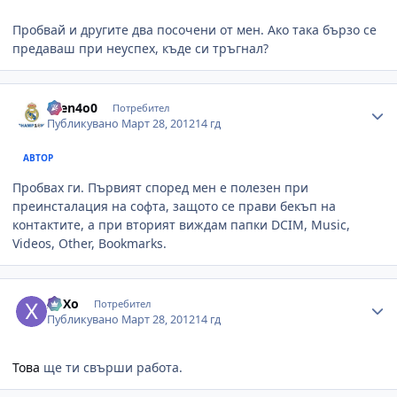
Пробвай и другите два посочени от мен. Ако така бързо се
предаваш при неуспех, къде си тръгнал?
Author stats
asen4o0
Потребител
Публикувано
Март 28, 2012
14 гд
АВТОР
Пробвах ги. Първият според мен е полезен при
преинсталация на софта, защото се прави бекъп на
контактите, а при вторият виждам папки DCIM, Music,
Videos, Other, Bookmarks.
Author stats
XoXo
Потребител
Публикувано
Март 28, 2012
14 гд
Това
ще ти свърши работа.