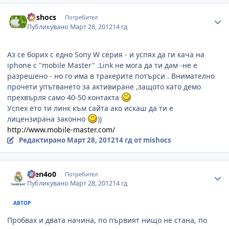
Author stats
mishocs
Потребител
Публикувано
Март 28, 2012
14 гд
Аз се борих с едно Sony W серия - и успях да ги кача на
iphone с "mobile Master" .Link не мога да ти дам -не е
разрешено - но го има в тракерите потърси . Внимателно
прочети упътването за активиране ,защото като демо
прехвърля само 40-50 контакта
Успех ето ти линк към сайта ако искаш да ти е
лицензирана законно
))
http://www.mobile-master.com/
Редактирано
Март 28, 2012
14 гд
от mishocs
Author stats
asen4o0
Потребител
Публикувано
Март 28, 2012
14 гд
АВТОР
Пробвах и двата начина, по първият нищо не стана, по