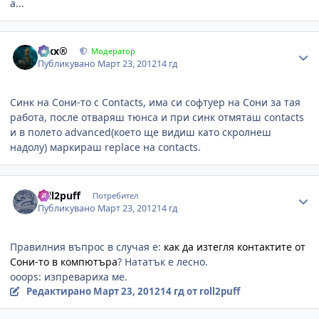
а...
Author stats
Alxx®
Модератор
Публикувано
Март 23, 2012
14 гд
Синк на Сони-то с Contacts, има си софтуер на Сони за тая
работа, после отваряш тюнса и при синк отмяташ contacts
и в полето advanced(което ще видиш като скролнеш
надолу) маркираш replace на contacts.
Author stats
roll2puff
Потребител
Публикувано
Март 23, 2012
14 гд
Правилния въпрос в случая е:
как да изтегля контактите от
Сони-то в компютъра
? Нататък е лесно.
ooops: изпревариха ме.
Редактирано
Март 23, 2012
14 гд
от roll2puff