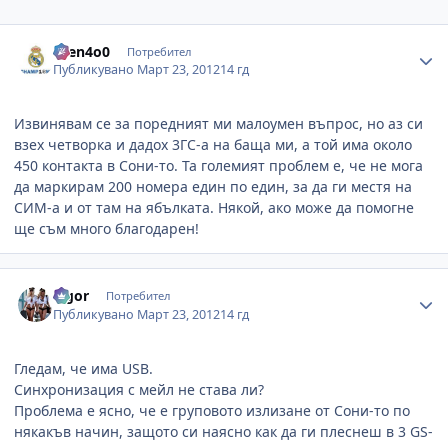
Author stats
asen4o0
Потребител
Публикувано
Март 23, 2012
14 гд
Извинявам се за поредният ми малоумен въпрос, но аз си
взех четворка и дадох 3ГС-а на баща ми, а той има около
450 контакта в Сони-то. Та големият проблем е, че не мога
да маркирам 200 номера един по един, за да ги местя на
СИМ-а и от там на ябълката. Някой, ако може да помогне
ще съм много благодарен!
Author stats
algor
Потребител
Публикувано
Март 23, 2012
14 гд
Гледам, че има USB.
Синхронизация с мейл не става ли?
Проблема е ясно, че е груповото излизане от Сони-то по
някакъв начин, защото си наясно как да ги плеснеш в 3 GS-