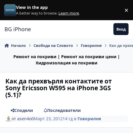
Премини към съдържанието
View in the app
×
Di
A better way to browse.
Learn more
.
BG iPhone
Вход
Начало
Свобода на Словото
Говорилня
Как да прехв
Ремонт на покриви | Ремонт на покриви цени |
Хидроизолация на покриви
Как да прехвърля контактите от
Sony Ericsson W595 на iPhone 3GS
(5.1)?
Сподели
Последователи
от
asen4o0
Март 23, 2012
14 гд
в
Говорилня