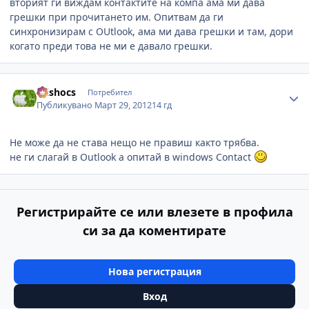
вторият ги виждам контактите на компа ама ми дава
грешки при прочитането им. Опитвам да ги
синхронизирам с OUtlook, ама ми дава грешки и там, дори
когато преди това не ми е давало грешки.
Author stats
mishocs
Потребител
Публикувано
Март 29, 2012
14 гд
Не може да не става нещо не правиш както трябва.
не ги слагай в Outlook а опитай в windows Contact
Регистрирайте се или влезете в профила
си за да коментирате
Нова регистрация
Вход