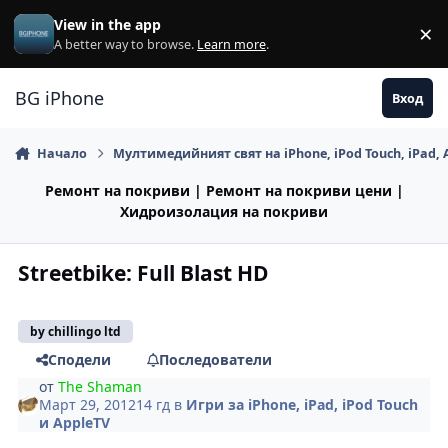
Премини към съдържанието
View in the app
×
Di
A better way to browse.
Learn more
.
BG iPhone
Вход
Начало
Мултимедийният свят на iPhone, iPod Touch, iPad, 
Ремонт на покриви | Ремонт на покриви цени |
Хидроизолация на покриви
Streetbike: Full Blast HD
by chillingo ltd
Сподели
Последователи
от
The Shaman
Март 29, 2012
14 гд
в
Игри за iPhone, iPad, iPod Touch
и AppleTV