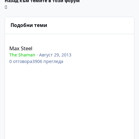
Назад към темите в този форум
Подобни теми
Max Steel
Max Steel
The Shaman
·
Август 29, 2013
0
отговора
3906
прегледа