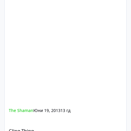
The Shaman
Юни 19, 2013
13 гд
Cling Thing
Cling Thing