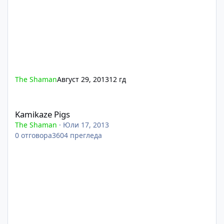
The Shaman
Август 29, 2013
12 гд
Kamikaze Pigs
Kamikaze Pigs
The Shaman
·
Юли 17, 2013
0
отговора
3604
прегледа