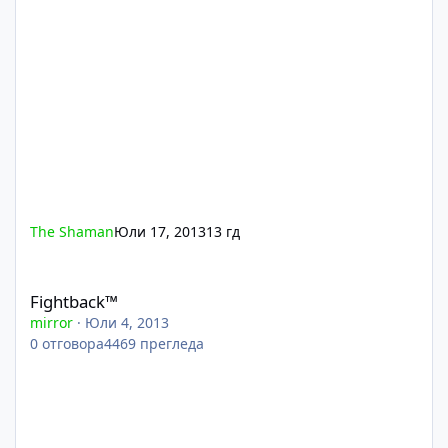
The Shaman
Юли 17, 2013
13 гд
Fightback™
Fightback™
mirror
·
Юли 4, 2013
0
отговора
4469
прегледа