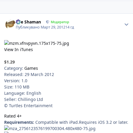
Author stats
The Shaman
Модератор
Публикувано
Март 29, 2012
14 гд
View In iTunes
$1.29
Category:
Games
Released: 29 March 2012
Version: 1.0
Size: 110 MB
Language: English
Seller: Chillingo Ltd
© Turtles Entertainment
Rated 4+
Requirements:
Compatible with iPad.Requires iOS 3.2 or later.