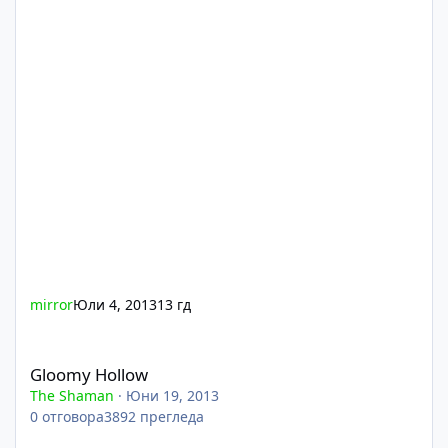
mirror
Юли 4, 2013
13 гд
Gloomy Hollow
Gloomy Hollow
The Shaman
·
Юни 19, 2013
0
отговора
3892
прегледа