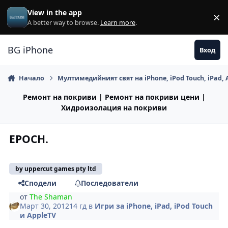
Премини към съдържанието
View in the app
×
Di
A better way to browse.
Learn more
.
BG iPhone
Вход
Начало
Мултимедийният свят на iPhone, iPod Touch, iPad, 
Ремонт на покриви | Ремонт на покриви цени |
Хидроизолация на покриви
EPOCH.
by uppercut games pty ltd
Сподели
Последователи
от
The Shaman
Март 30, 2012
14 гд
в
Игри за iPhone, iPad, iPod Touch
и AppleTV