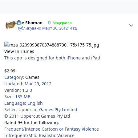
Author stats
The Shaman
Модератор
Публикувано
Март 30, 2012
14 гд
View In iTunes
This app is designed for both iPhone and iPad
$2.99
Category:
Games
Updated: Mar 29, 2012
Version: 1.2.0
Size: 135 MB
Language: English
Seller: Uppercut Games Pty Limited
© 2011 Uppercut Games Pty Ltd
Rated 9+ for the following:
Frequent/Intense Cartoon or Fantasy Violence
Infrequent/Mild Realistic Violence