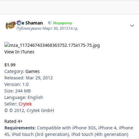
Author stats
The Shaman
Модератор
Публикувано
Март 30, 2012
14 гд
View In iTunes
$1.99
Category:
Games
Released: Mar 29, 2012
Version: 1.0
Size: 244 MB
Language: English
Seller:
Crytek
© © 2012, Crytek GmbH
Rated 4+
Requirements:
Compatible with iPhone 3GS, iPhone 4, iPhone
4S, iPod touch (3rd generation), iPod touch (4th generation)