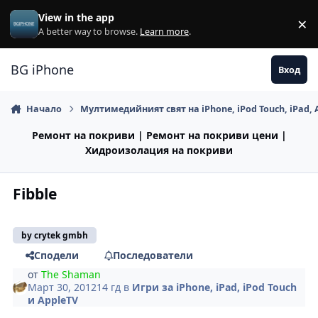
Премини към съдържанието
View in the app
×
Di
A better way to browse.
Learn more
.
BG iPhone
Вход
Начало
Мултимедийният свят на iPhone, iPod Touch, iPad, 
Ремонт на покриви | Ремонт на покриви цени |
Хидроизолация на покриви
Fibble
by crytek gmbh
Сподели
Последователи
от
The Shaman
Март 30, 2012
14 гд
в
Игри за iPhone, iPad, iPod Touch
и AppleTV