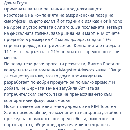
Джим Роуан.
Причината за тези решения е продължаващото
изоставане на компанията на американския пазар на
смартфони, където делът й от години е изяждан от iPhone
на Apple и устройствата с Android. За последната четвърт
на фискалната година, завършила на 3 март, RIM отчете
продажби в размер на 4.2 млрд. долара, спад от 19%
спрямо предходното тримесечие. Компанията е продала
11.1 млн. смартфона, с 21% по-малко от предишните три
месеца.
По повод тези разочароващи резултати, Виктор Баста от
консултантската компания Magister Advisors казва: "Защо
да съществува RIM, когато други производители
разработват по-добри продукти за по-малко време?" И
добавя, че фирмата вече е загубила битката за
потребителския сектор, така че пренасочването към
корпоративен фокус има смисъл.
Новият главен изпълнителен директор на RIM Торстен
Хайнс наскоро обяви, че компанията извършва детайлен
преглед на възможностите пред себе си, включително
партньорства, общи предприятия и лицензиране на