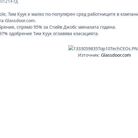
2012
14 гд
le, Тим Куук е малко по-популярен сред работниците в компан
та Glassdoor.com.
брение, спрямо 95% за Стийв Джобс миналата година.
97% одобрение Тим Куук оглавява класацията.
Източник:
Glassdoor.com