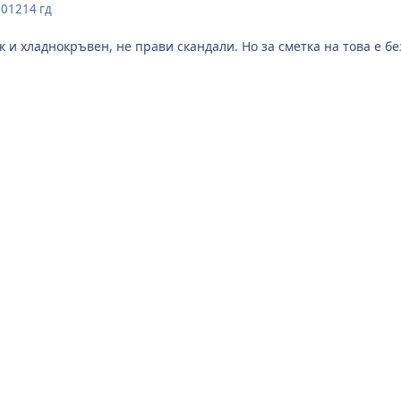
2012
14 гд
ък и хладнокръвен, не прави скандали. Но за сметка на това е б