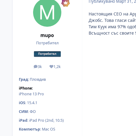
Публикувано
Март 31, 
Настоящия CEO на App
Джобс. Това гласи сай
Тим Куук има 97% одо
Всъщност със своите 
mupo
Потребител
3k
1,2k
мнения
Reputation
Град
:
Пловдив
iPhone:
iPhone 13 Pro
iOS
:
15.4.1
СИМ
:
ФО
iPad
:
iPad Pro (2nd, 10.5)
Компютър
:
Mac OS