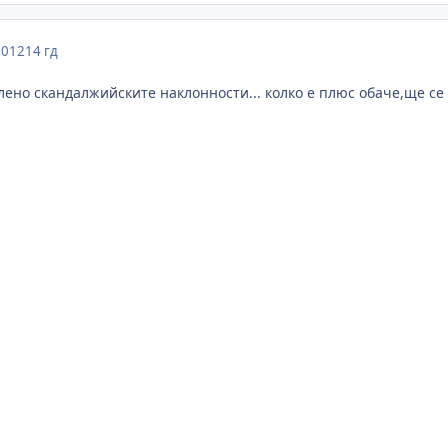
2012
14 гд
лено скандалжийските наклонности... колко е плюс обаче,ще се