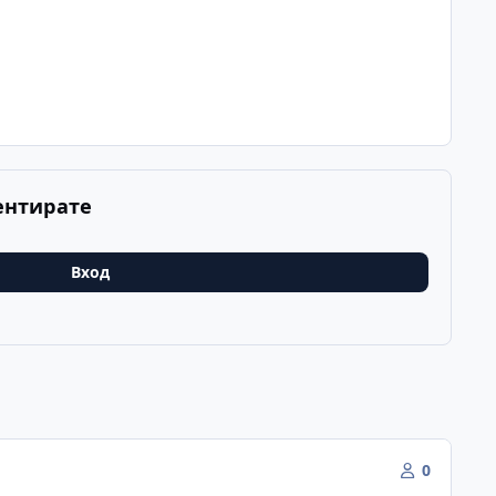
ентирате
Вход
0