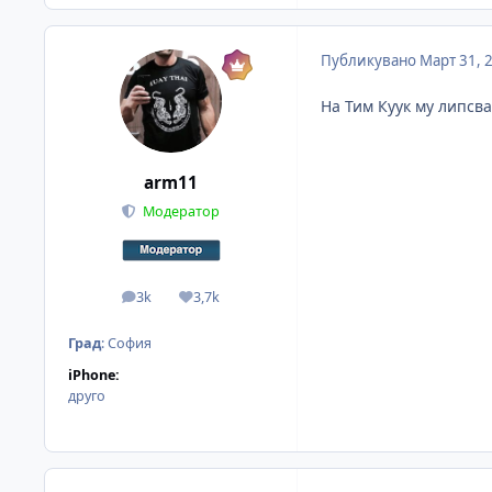
Публикувано
Март 31, 
На Тим Куук му липсва
arm11
Модератор
3k
3,7k
мнения
Reputation
Град
:
София
iPhone:
друго