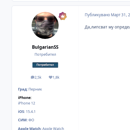
Публикувано
Март 31, 
Да,липсват му опреде
BulgarianSS
Потребител
2,5k
1,8k
мнения
Reputation
Град
:
Перник
iPhone:
iPhone 12
iOS
:
15.4.1
СИМ
:
ФО
Apple Watch
:
Apple Watch