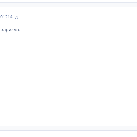
2012
14 гд
 харизма.