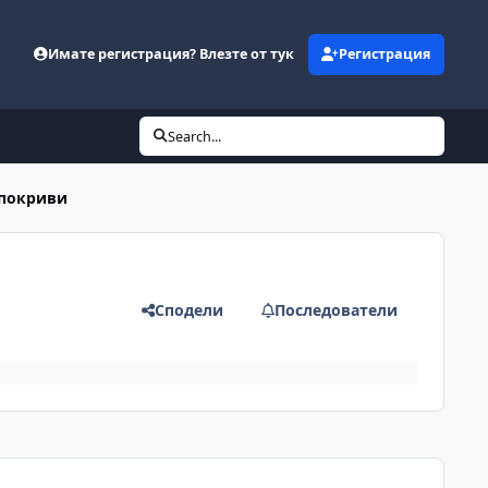
Имате регистрация? Влезте от тук
Регистрация
Search...
 покриви
Сподели
Последователи