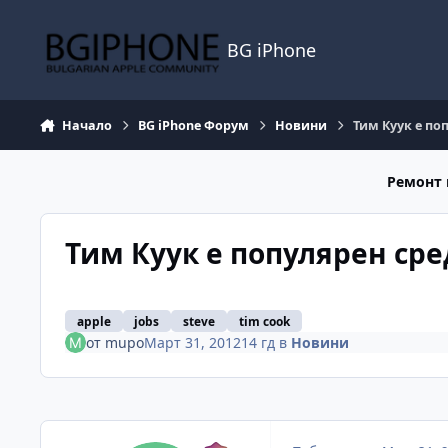
Премини към съдържанието
BG iPhone
Начало
BG iPhone Форум
Новини
Тим Куук е по
Ремонт 
Тим Куук е популярен сре
apple
jobs
steve
tim cook
от
mupo
Март 31, 2012
14 гд
в
Новини