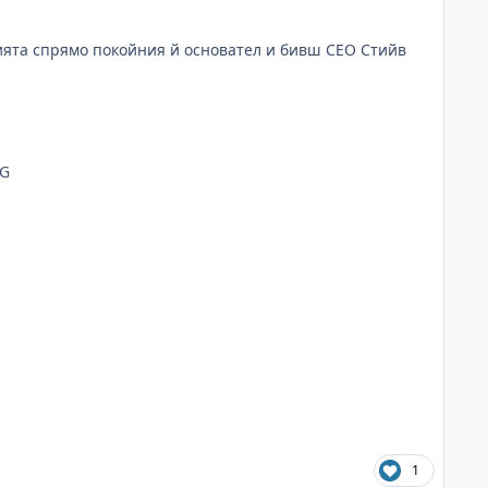
ията спрямо покойния й основател и бивш CEO Стийв
1