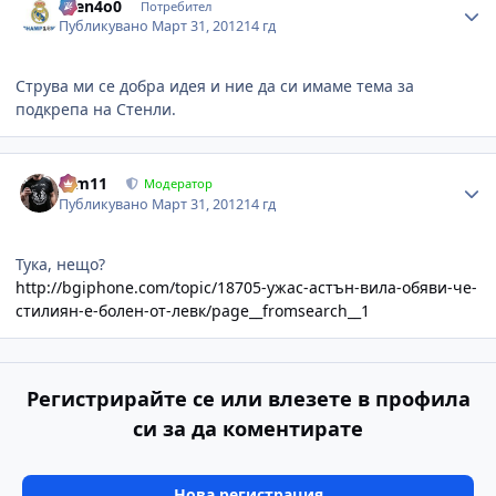
asen4o0
Потребител
Публикувано
Март 31, 2012
14 гд
Струва ми се добра идея и ние да си имаме тема за
подкрепа на Стенли.
Author stats
arm11
Модератор
Публикувано
Март 31, 2012
14 гд
Тука, нещо?
http://bgiphone.com/topic/18705-ужас-астън-вила-обяви-че-
стилиян-е-болен-от-левк/page__fromsearch__1
Регистрирайте се или влезете в профила
си за да коментирате
Нова регистрация