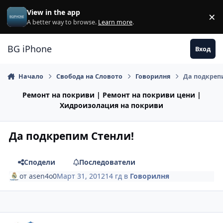
Премини към съдържанието
View in the app
×
Di
A better way to browse.
Learn more
.
BG iPhone
Вход
Начало
Свобода на Словото
Говорилня
Да подкреп
Ремонт на покриви | Ремонт на покриви цени |
Хидроизолация на покриви
Да подкрепим Стенли!
Сподели
Последователи
от
asen4o0
Март 31, 2012
14 гд
в
Говорилня
Author stats