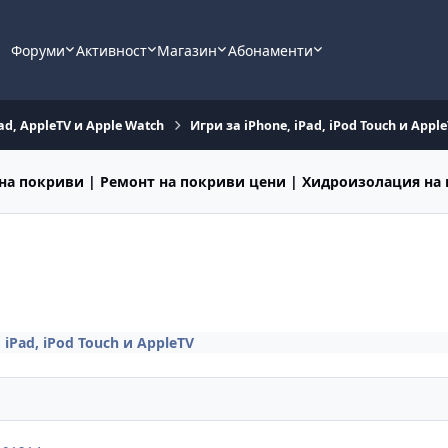
Форуми
Активност
Магазин
Абонаменти
ad, AppleTV и Apple Watch
Игри за iPhone, iPad, iPod Touch и Appl
на покриви | Ремонт на покриви цени | Хидроизолация на
 iPad, iPod Touch и AppleTV