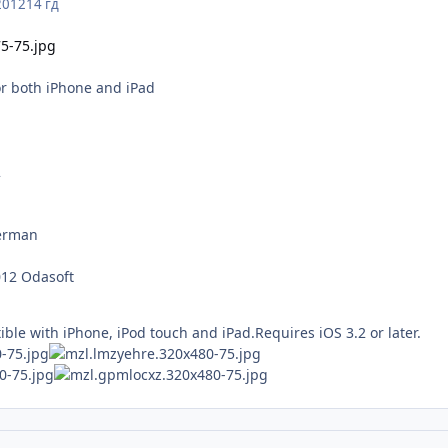
2012
14 гд
or both iPhone and iPad
2
German
12 Odasoft
ble with iPhone, iPod touch and iPad.Requires iOS 3.2 or later.