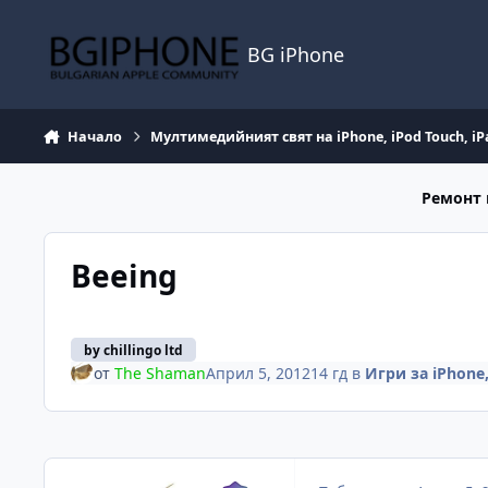
Премини към съдържанието
BG iPhone
Начало
Мултимедийният свят на iPhone, iPod Touch, iP
Ремонт 
Beeing
by chillingo ltd
от
The Shaman
Април 5, 2012
14 гд
в
Игри за iPhone,