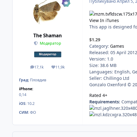
Публикувано
Април 5, 
View In iTunes
This app is designed f
The Shaman
$1.29
Модератор
Category:
Games
Released: 05 April 201
Version: 1.0
Size: 38.6 MB
17,1k
11,9k
мнения
Reputation
Languages: English, 
Seller: Chillingo Ltd
Град
:
Пловдив
Gonzalo Oxenford © 20
iPhone:
0,14
Rated 4+
Requirements:
Compati
iOS
:
10.2
СИМ
:
ФО