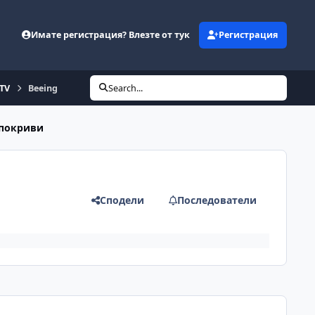
Имате регистрация? Влезте от тук
Регистрация
eTV
Beeing
Search...
 покриви
Сподели
Последователи