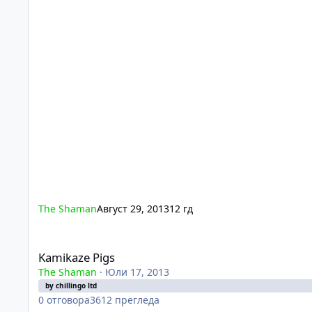
The Shaman
Август 29, 2013
12 гд
Kamikaze Pigs
Kamikaze Pigs
The Shaman
·
Юли 17, 2013
by chillingo ltd
0
отговора
3612
прегледа