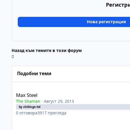
Регистр
Нова регистрация
Назад към темите в този форум
Подобни теми
Max Steel
Max Steel
The Shaman
·
Август 29, 2013
by chillingo ltd
0
отговора
3917
прегледа