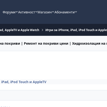
Форуми
Активност
Магазин
Абонаменти
ad, AppleTV и Apple Watch
Игри за iPhone, iPad, iPod Touch и Appl
на покриви | Ремонт на покриви цени | Хидроизолация на
 iPad, iPod Touch и AppleTV