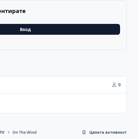
ентирате
Вход
0
eTV
On The Wind
Цялата активност