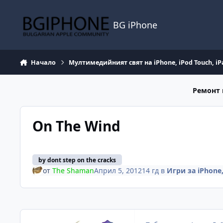
Премини към съдържанието
BG iPhone
Начало
Мултимедийният свят на iPhone, iPod Touch, iP
Ремонт 
On The Wind
by dont step on the cracks
от
The Shaman
Април 5, 2012
14 гд
в
Игри за iPhone,