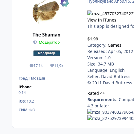
Публикувано
Април 5, 
View In iTunes
This app is designed f
The Shaman
$1.99
Модератор
Category:
Games
Released: Apr 05, 2012
Version: 1.0
Size: 34.7 MB
17,1k
11,9k
мнения
Reputation
Language: English
Seller: David Buttress
Град
:
Пловдив
© 2011 David Buttress
iPhone:
0,14
Rated 4+
Requirements:
Compati
iOS
:
10.2
4.3 or later.
СИМ
:
ФО