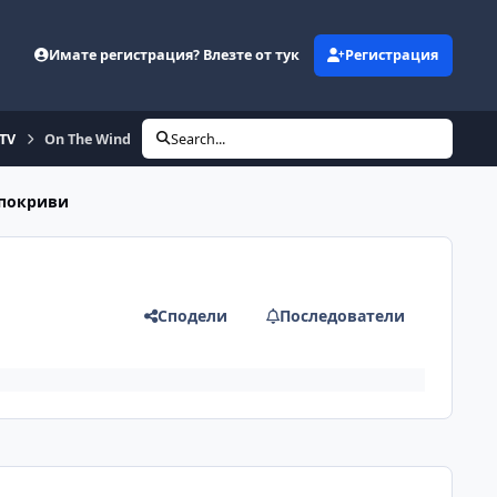
Имате регистрация? Влезте от тук
Регистрация
eTV
On The Wind
Search...
 покриви
Сподели
Последователи