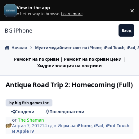
Премини към съдържанието
View in the app
×
Di
A better way to browse.
Learn more
.
BG iPhone
Вход
Начало
Мултимедийният свят на iPhone, iPod Touch, iPad, 
Ремонт на покриви | Ремонт на покриви цени |
Хидроизолация на покриви
Antique Road Trip 2: Homecoming (Full)
by big fish games inc
Сподели
Последователи
от
The Shaman
Април 7, 2012
14 гд
в
Игри за iPhone, iPad, iPod Touch
и AppleTV