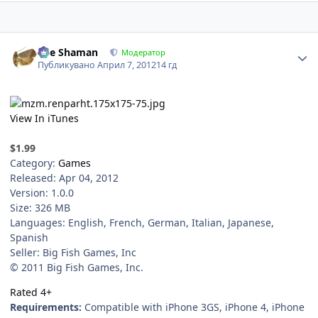
Author stats
The Shaman
Модератор
Публикувано
Април 7, 2012
14 гд
View In iTunes
$1.99
Category:
Games
Released: Apr 04, 2012
Version: 1.0.0
Size: 326 MB
Languages: English, French, German, Italian, Japanese,
Spanish
Seller: Big Fish Games, Inc
© 2011 Big Fish Games, Inc.
Rated 4+
Requirements:
Compatible with iPhone 3GS, iPhone 4, iPhone