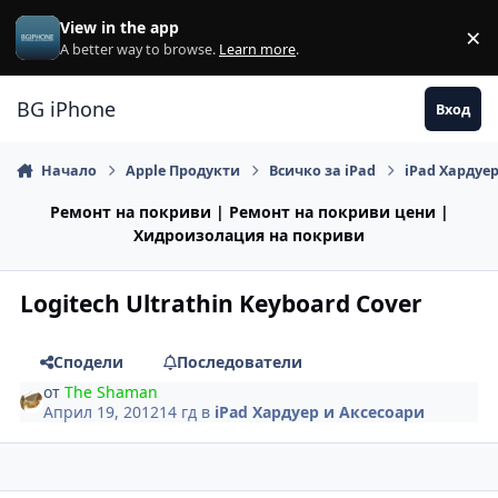
Премини към съдържанието
View in the app
×
Di
A better way to browse.
Learn more
.
BG iPhone
Вход
Начало
Apple Продукти
Всичко за iPad
iPad Хардуе
Ремонт на покриви | Ремонт на покриви цени |
Хидроизолация на покриви
Logitech Ultrathin Keyboard Cover
Сподели
Последователи
от
The Shaman
Април 19, 2012
14 гд
в
iPad Хардуер и Аксесоари