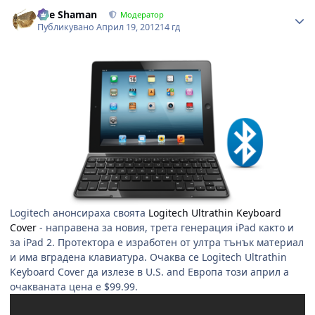
Author stats
The Shaman
Модератор
Публикувано
Април 19, 2012
14 гд
Logitech анонсираха своята
Logitech Ultrathin Keyboard
Cover
- направена за новия, трета генерация iPad както и
за iPad 2. Протектора е изработен от ултра тънък материал
и има вградена клавиатура. Очаква се Logitech Ultrathin
Keyboard Cover да излезе в U.S. and Европа този април а
очакваната цена е $99.99.