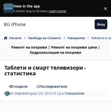
Премини към съдържанието
View in the app
×
Di
A better way to browse.
Learn more
.
BG iPhone
Вход
Начало
Свобода на Словото
Говорилня
Таблети и с
Ремонт на покриви | Ремонт на покриви цени |
Хидроизолация на покриви
Таблети и смарт телевизори -
статистика
Сподели
Последователи
от
imanev
Април 24, 2012
14 гд
в
Говорилня