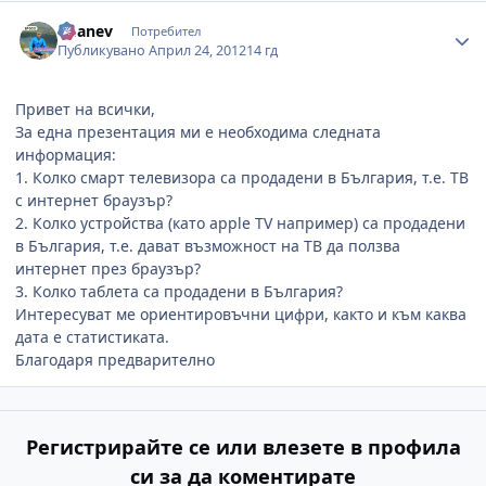
Author stats
imanev
Потребител
Публикувано
Април 24, 2012
14 гд
Привет на всички,
За една презентация ми е необходима следната
информация:
1. Колко смарт телевизора са продадени в България, т.е. ТВ
с интернет браузър?
2. Колко устройства (като apple TV например) са продадени
в България, т.е. дават възможност на ТВ да ползва
интернет през браузър?
3. Колко таблета са продадени в България?
Интересуват ме ориентировъчни цифри, както и към каква
дата е статистиката.
Благодаря предварително
Регистрирайте се или влезете в профила
си за да коментирате