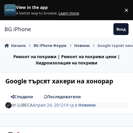
Премини към съдържанието
View in the app
×
Di
A better way to browse.
Learn more
.
BG iPhone
Вход
Начало
BG iPhone Форум
Новини
Google търсят ха
Ремонт на покриви | Ремонт на покриви цени |
Хидроизолация на покриви
Google търсят хакери на хонорар
Сподели
Последователи
от
LUBECA
Април 24, 2012
14 гд
в
Новини
Author stats