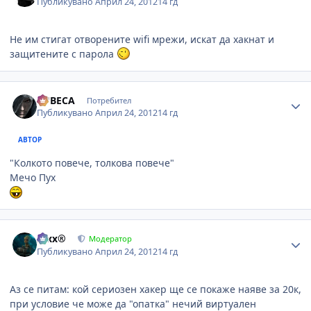
Публикувано
Април 24, 2012
14 гд
Не им стигат отворените wifi мрежи, искат да хакнат и
защитените с парола
Author stats
LUBECA
Потребител
Публикувано
Април 24, 2012
14 гд
АВТОР
"Колкото повече, толкова повече"
Мечо Пух
Author stats
Alxx®
Модератор
Публикувано
Април 24, 2012
14 гд
Аз се питам: кой сериозен хакер ще се покаже наяве за 20к,
при условие че може да "опатка" нечий виртуален