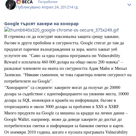
LUBECA
Потребител
Публикувано
Април 24, 2012
14 гд
Google търсят хакери на хонорар
В стремежа си да осигурят максимална защита срещу хакване,
бъгове и други пробойни в сигурността, Google стигат до там да
предлагат парични възнаграждения за хора, които хакват уеб
услугите им. “Само за една година програмата ни Vulnerability
Reward е изплатила 460 000 долара на общо около 200 човека” –
разказват членовете на екипа по сигурността Адам Майн и Михал
Залевски. “Нямаме съмнения, че това гарантира повече сигурност на
потребителите на Google”.
“Хонорарите” са следните: хакерите могат да получат до 20000
долара за съдействие с идентифицирането на уязвими места, 10000
долара за SQL инжекция и кражба на информация, бъгове в
оторизацията и около 3000 долара за проблеми в XSS и XSRF.
Много продукти на Google са мишена за крадци на лични данни –
Google Wallet, например, може да доведе хакерите до достъп до
потребителски сметки и информация за банкови сметки и карти.
От ноември 2010 година, когато е пусната програмата Vulnerability