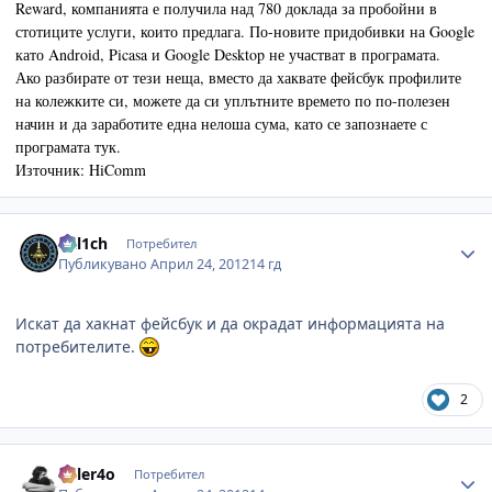
Reward, компанията е получила над 780 доклада за пробойни в
стотиците услуги, които предлага. По-новите придобивки на Google
като Android, Picasa и Google Desktop не участват в програмата.
Ако разбирате от тези неща, вместо да хаквате фейсбук профилите
на колежките си, можете да си уплътните времето по по-полезен
начин и да заработите една нелоша сума, като се запознаете с
програмата
тук
.
Източник: HiComm
Author stats
kal1ch
Потребител
Публикувано
Април 24, 2012
14 гд
Искат да хакнат фейсбук и да окрадат информацията на
потребителите.
2
Author stats
killer4o
Потребител