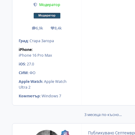
Модератор
6,9k
8,4k
мнения
Reputation
Град
:
Стара Загора
iPhone:
iPhone 16 Pro Max
iOS
:
27.0
СИМ
:
ФО
Apple Watch
:
Apple Watch
Ultra 2
Компютър
:
Windows 7
3 месеца по-късно...
Публикувано
Септември