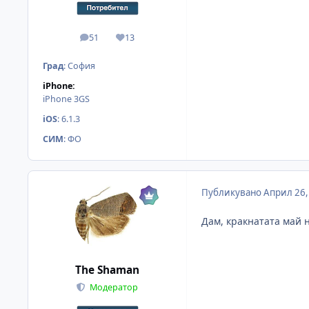
51
13
мнения
Reputation
Град
:
София
iPhone:
iPhone 3GS
iOS
:
6.1.3
СИМ
:
ФО
Публикувано
Април 26,
Дам, кракнатата май н
The Shaman
Модератор