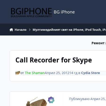
Премини към съдържанието
BG iPhone
Начало
Мултимедийният свят на iPhone, iPod Touch, iP
Ремонт 
Call Recorder for Skype
от
The Shaman
Април 25, 2012
14 гд
в
Cydia Store
Публикувано
Април 25,