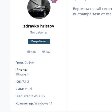
Версията на call recor
инсталира тази от xsel
zdravko hristov
Потребител
536
147
мнения
Reputation
Град
:
София
iPhone:
iPhone 4
iOS
:
7.1.2
СИМ
:
M-Tel
iPad
:
iPad 2 WiFi 3G
Компютър
:
Windows 11