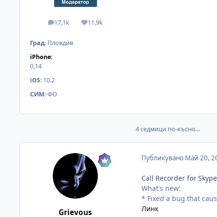
17,1k
11,9k
мнения
Reputation
Град
:
Пловдив
iPhone:
0,14
iOS
:
10.2
СИМ
:
ФО
4 седмици по-късно...
Публикувано
Май 20, 2
Call Recorder for Skype
What's new:
* Fixed a bug that cau
Линк
Grievous