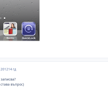
 2012
14 гд
 записва?
 става въпрос)