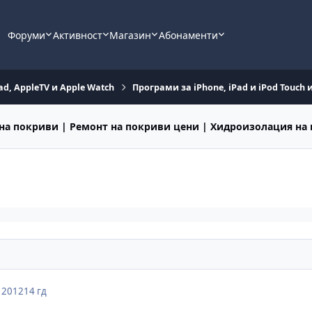
Форуми
Активност
Магазин
Абонаменти
ad, AppleTV и Apple Watch
Програми за iPhone, iPad и iPod Touch 
на покриви | Ремонт на покриви цени | Хидроизолация на
 2012
14 гд