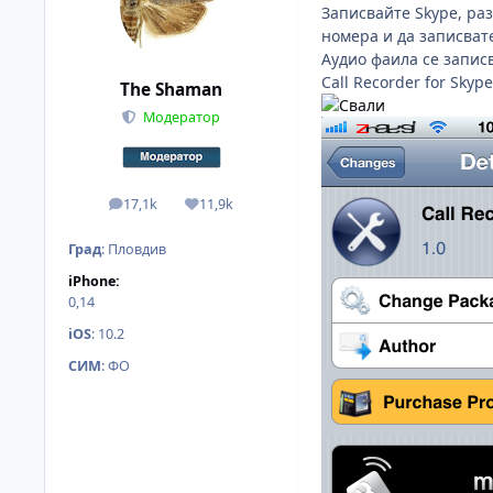
Записвайте Skype, раз
номера и да записвате
Aудио фаила се записв
Call Recorder for Skype
The Shaman
Модератор
17,1k
11,9k
мнения
Reputation
Град
:
Пловдив
iPhone:
0,14
iOS
:
10.2
СИМ
:
ФО