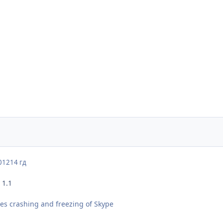
012
14 гд
 1.1
ses crashing and freezing of Skype