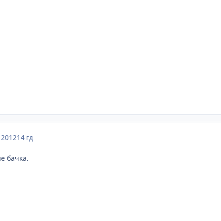
 2012
14 гд
е бачка.