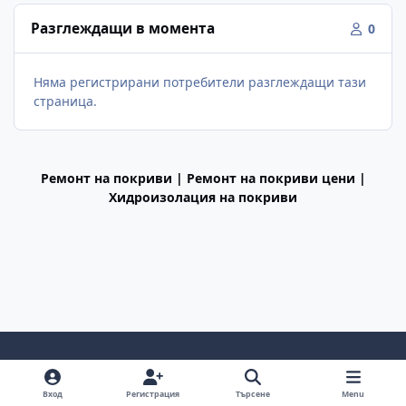
Разглеждащи в момента
0
Няма регистрирани потребители разглеждащи тази
страница.
Ремонт на покриви | Ремонт на покриви цени |
Хидроизолация на покриви
Light Mode
Dark Mode
System Preference
f
Вход
Регистрация
Търсене
Menu