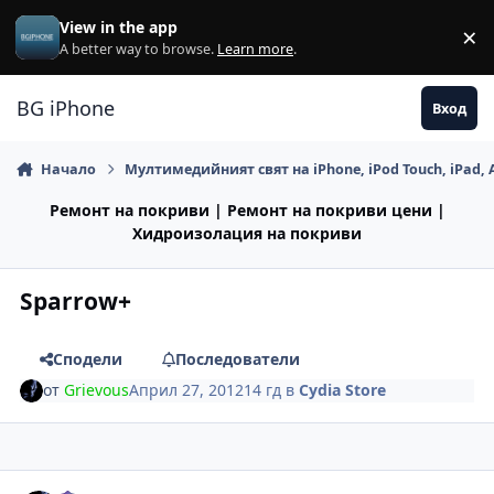
Премини към съдържанието
View in the app
×
Di
A better way to browse.
Learn more
.
BG iPhone
Вход
Начало
Мултимедийният свят на iPhone, iPod Touch, iPad, 
Ремонт на покриви | Ремонт на покриви цени |
Хидроизолация на покриви
Sparrow+
Сподели
Последователи
от
Grievous
Април 27, 2012
14 гд
в
Cydia Store
Author stats