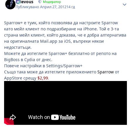
Grievous
Модератор
Публикувано
Април 27, 2012
14 гд
Sparrow+ е туик, който позволява да настроите Sparrow
като мейл клиент по подразбиране на iPhone. Той е 3-та
страна мейл клиент, който доказва, че е добра алтернатива
на оригиналната Mail.app за iOS, въпреки някои
недостатъци.
Можете да изтеглите Sparrow+ безплатно от репото на
BigBoss в Cydia от днес.
Повече настройки в Settings/Sparrow+
Също така може да изтеглите приложението
Sparrow
от
AppStore срещу
$2,99
.