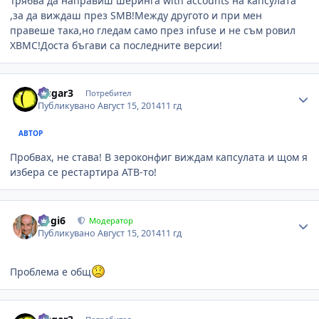
Трябва да направиш шеринга with accounts на капсулата
,за да виждаш през SMB!Между другото и при мен
правеше така,но гледам само през infuse и не съм ровил
XBMC!Доста бъгави са последните версии!
Author stats
wsgar3
Потребител
Публикувано
Август 15, 2014
11 гд
АВТОР
Пробвах, не става! В зероконфиг виждам капсулата и щом я
избера се рестартира АТВ-то!
Author stats
gogi6
Модератор
Публикувано
Август 15, 2014
11 гд
Проблема е общ
Author stats