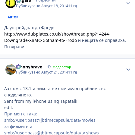
wsgar3
Потребител
Публикувано
Август 18, 2014
11 гд
АВТОР
Даунгрейднах до Фродо -
http://www.dubplates.co.uk/showthread.php?14244-
Downgrade-XBMC-Gotham-to-Frodo
и нещата се оправиха.
Поздрави!
Author stats
johnnybravo
Модератор
Публикувано
Август 21, 2014
11 гд
Аз съм с 13.1 и никога не съм имал проблем със
споделянето.
Sent from my iPhone using Tapatalk
edit:
При мен е така:
smb://user:pass@jbtimecapsule/data/movies
за филмите и
smb://user:pass@jbtimecapsule/data/tv shows