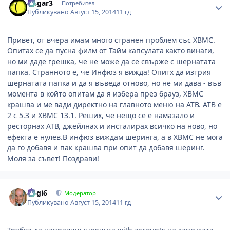
wsgar3
Потребител
Публикувано
Август 15, 2014
11 гд
Привет, от вчера имам много странен проблем със XBMC.
Опитах се да пусна филм от Тайм капсулата както винаги,
но ми даде грешка, че не може да се свърже с шернатата
папка. Странното е, че Инфюз я вижда! Опитх да изтрия
шернатата папка и да я въведа отново, но не ми дава - във
момента в който опитам да я избера през брауз, XBMC
крашва и ме вади директно на главното меню на АТВ. АТВ е
2 с 5.3 и XBMC 13.1. Реших, че нещо се е намазало и
ресторнах АТВ, джейлнах и инсталирах всичко на ново, но
ефекта е нулев.В инфюз виждам шеринга, а в XBMC не мога
да го добавя и пак крашва при опит да добавя шеринг.
Моля за съвет! Поздрави!
Author stats
gogi6
Модератор
Публикувано
Август 15, 2014
11 гд