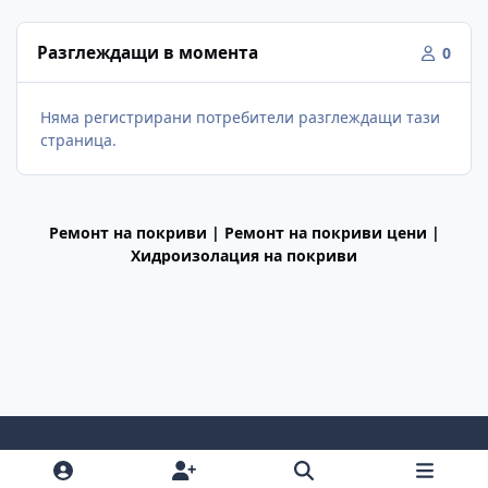
Разглеждащи в момента
0
Няма регистрирани потребители разглеждащи тази
страница.
Ремонт на покриви | Ремонт на покриви цени |
Хидроизолация на покриви
Light Mode
Dark Mode
System Preference
f