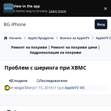
Премини към съдържанието
View in the app
×
Di
A better way to browse.
Learn more
.
BG iPhone
Вход
Начало
Apple Продукти
Всичко за AppleTV
AppleTV 
Ремонт на покриви | Ремонт на покриви цени |
Хидроизолация на покриви
Проблем с шеринга при XBMC
Сподели
Последователи
от
wsgar3
Август 15, 2014
11 гд
в
AppleTV OS
Author stats