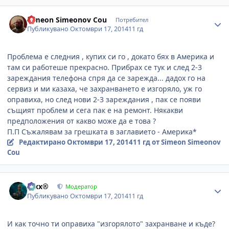
Author stats
Simeon Simeonov Cou
Потребител
Публикувано
Октомври 17, 2014
11 гд
Проблема е следния , купих си го , докато бях в Америка и
там си работеше прекрасно. Прибрах се тук и след 2-3
зареждания телефона спря да се зарежда... дадох го на
сервиз и ми казаха, че захранването е изгоряло, уж го
оправиха, но след нови 2-3 зареждания , пак се появи
същият проблем и сега пак е на ремонт. Някакви
предположения от какво може да е това ?
П.П Съжалявам за грешката в заглавието - Америка*
Редактирано
Октомври 17, 2014
11 гд
от Simeon Simeonov
Cou
Author stats
Alxx®
Модератор
Публикувано
Октомври 17, 2014
11 гд
И как точно ти оправиха "изгорялото" захранване и къде?