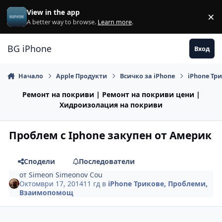
Премини към съдържанието
View in the app
×
Di
A better way to browse.
Learn more
.
BG iPhone
Вход
Начало
Apple Продукти
Всичко за iPhone
iPhone Тр
Ремонт на покриви | Ремонт на покриви цени |
Хидроизолация на покриви
Проблем с Iphone закупен от Америк
Сподели
Последователи
от
Simeon Simeonov Cou
Октомври 17, 2014
11 гд
в
iPhone Трикове, Проблеми,
Взаимопомощ